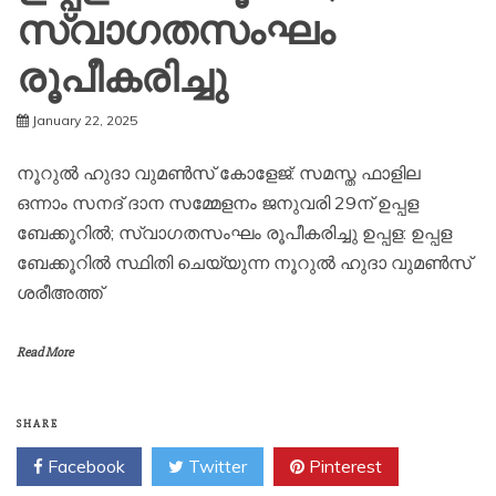
സ്വാഗതസംഘം
രൂപീകരിച്ചു
January 22, 2025
നൂറുൽ ഹുദാ വുമൺസ് കോളേജ്: സമസ്ത ഫാളില
ഒന്നാം സനദ് ദാന സമ്മേളനം ജനുവരി 29ന് ഉപ്പള
ബേക്കൂറിൽ; സ്വാഗതസംഘം രൂപീകരിച്ചു ഉപ്പള: ഉപ്പള
ബേക്കൂറിൽ സ്ഥിതി ചെയ്യുന്ന നൂറുൽ ഹുദാ വുമൺസ്
ശരീഅത്ത്
Read More
SHARE
Facebook
Twitter
Pinterest