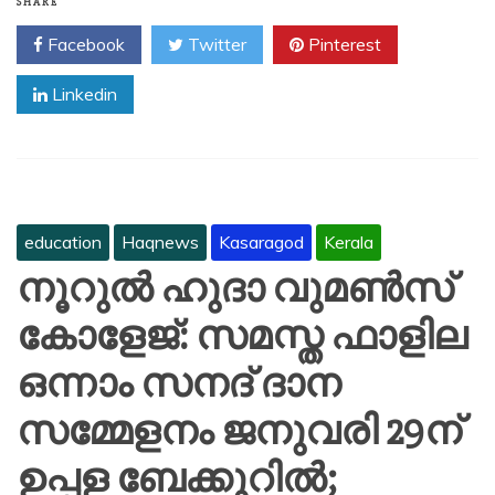
SHARE
Facebook
Twitter
Pinterest
Linkedin
education
Haqnews
Kasaragod
Kerala
നൂറുൽ ഹുദാ വുമൺസ്
കോളേജ്: സമസ്ത ഫാളില
ഒന്നാം സനദ് ദാന
സമ്മേളനം ജനുവരി 29ന്
ഉപ്പള ബേക്കൂറിൽ;