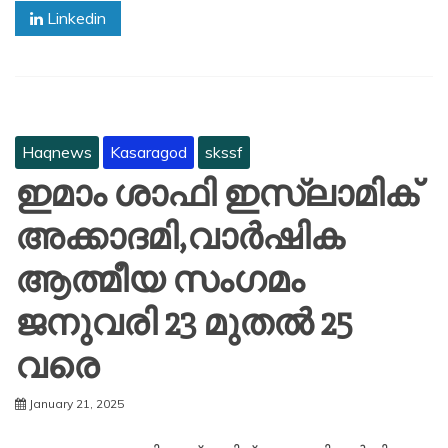
Linkedin
Haqnews
Kasaragod
skssf
ഇമാം ശാഫി ഇസ്ലാമിക്
അക്കാദമി,വാർഷിക
ആത്മീയ സംഗമം
ജനുവരി 23 മുതൽ 25
വരെ
January 21, 2025