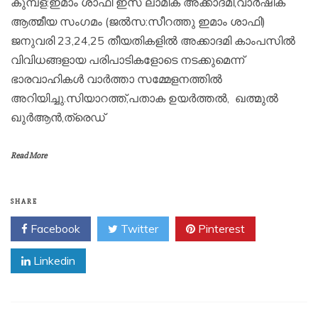
കുമ്പള:ഇമാം ശാഫി ഇസ് ലാമിക് അക്കാദമി,വാർഷിക
ആത്മീയ സംഗമം (ജൽസ:സീറത്തു ഇമാം ശാഫി)
ജനുവരി 23,24,25 തീയതികളിൽ അക്കാദമി കാംപസിൽ
വിവിധങ്ങളായ പരിപാടികളോടെ നടക്കുമെന്ന്
ഭാരവാഹികൾ വാർത്താ സമ്മേളനത്തിൽ
അറിയിച്ചു.സിയാറത്ത്,പതാക ഉയർത്തൽ, ഖത്മുൽ
ഖുർആൻ,ത്രെഡ്
Read More
SHARE
Facebook
Twitter
Pinterest
Linkedin