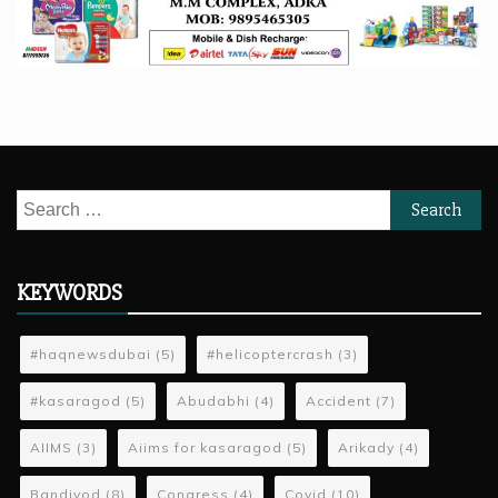
Search
for:
KEYWORDS
#haqnewsdubai
(5)
#helicoptercrash
(3)
#kasaragod
(5)
Abudabhi
(4)
Accident
(7)
AIIMS
(3)
Aiims for kasaragod
(5)
Arikady
(4)
Bandiyod
(8)
Congress
(4)
Covid
(10)