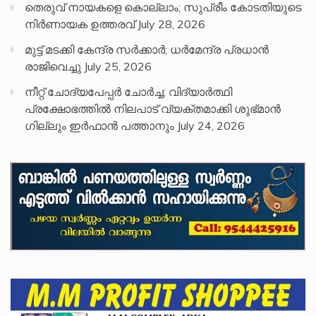
തെരുവ് നായകളെ കൊല്ലാം; സുപ്രീം കോടതിയുടെ
നിർണായക ഉത്തരവ്
July 28, 2026
മുട്ട് മടക്കി കേന്ദ്ര സർക്കാർ; ധർമേന്ദ്ര പ്രധാൻ
രാജിവെച്ചു
July 25, 2026
നീറ്റ് ചോദ്യപേപ്പര്‍ ചോര്‍ച്ച; വിദ്യാർത്ഥി
പ്രക്ഷോഭത്തിൽ നിലപാട് വ്യക്തമാക്കി ശുഭ്മാൻ
ഗില്ലും ഇർഫാൻ പത്താനും
July 24, 2026