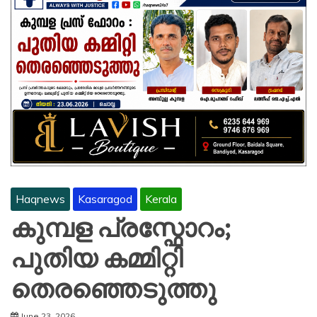
Haqnews
Kasaragod
Kerala
കുമ്പള പ്രസ്ഫോറം;
പുതിയ കമ്മിറ്റി
തെരഞ്ഞെടുത്തു
June 23, 2026