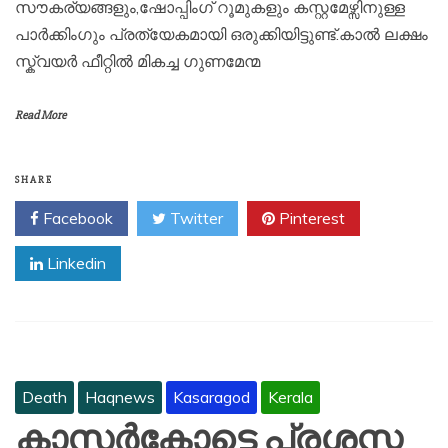
സൗകര്യങ്ങളും,ഷോപ്പിംഗ് റൂമുകളും കസ്റ്റമേഴ്സിനുള്ള
പാർക്കിംഗും പ്രത്യേകമായി ഒരുക്കിയിട്ടുണ്ട്.കാൽ ലക്ഷം
സ്ക്വയർ ഫീറ്റിൽ മികച്ച ഗുണമേന്മ
Read More
SHARE
Facebook
Twitter
Pinterest
Linkedin
Death
Haqnews
Kasaragod
Kerala
കാസർകോട്ടെ പ്രശസ്ത