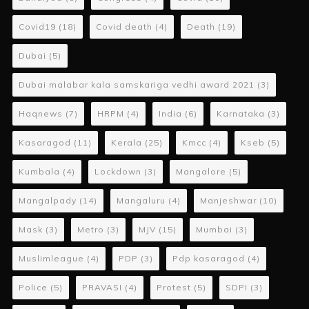
Covid19
(18)
Covid death
(4)
Death
(19)
Dubai
(5)
Dubai malabar kala samskariga vedhi award 2021
(3)
Haqnews
(7)
HRPM
(4)
India
(6)
Karnataka
(3)
Kasaragod
(11)
Kerala
(25)
Kmcc
(4)
Kseb
(5)
Kumbala
(4)
Lockdown
(3)
Mangalore
(5)
Mangalpady
(14)
Mangaluru
(4)
Manjeshwar
(10)
Mask
(3)
Metro
(3)
MJV
(15)
Mumbai
(3)
Muslimleague
(4)
PDP
(3)
Pdp kasaragod
(4)
Police
(5)
PRAVASI
(4)
Protest
(5)
SDPI
(3)