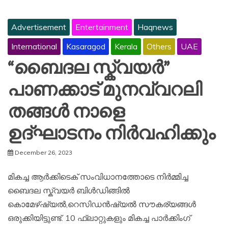
Advertisement
Entertainment
Haqnews
International
Kasaragod
Kerala
Others
UAE
“ബൈദല സ്ക്വയർ”
പാണക്കാട് മുനവ്വറലി
തങ്ങൾ നാളെ
ഉദ്ഘാടനം നിർവഹിക്കും
December 26, 2023
മികച്ച ആർക്കിടെക് സംവിധാനത്തോടെ നിർമ്മിച്ച
ബൈദല സ്ക്വയർ ബിൾഡിങ്ങിൽ
കൊമേഴ്ഷ്യൽ,റെസിഡൻഷ്യൽ സൗകര്യങ്ങൾ
ഒരുക്കിയിട്ടുണ്ട്. 10 ഫ്ലാറ്റുകളും മികച്ച പാർക്കിംഗ്