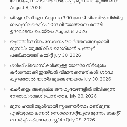
ചോദ്യം; നടപടി ആവശ്യപ്പെട്ട് മുസ്‌ലിം യൂത്ത് ലീഗ്
August 8, 2026
ജി.എസ്.ബി.എസ് കുമ്പള 3.90 കോടി ചിലവിൽ നിർമിച്ച
ബഹുനിലകെട്ടിടം 10ന് വിദ്യാഭ്യാസ മന്ത്രി
ഉദ്ഘാടനം ചെയ്യും
August 8, 2026
യൂത്ത്ലീഗ് ദിനം:സേവനപ്രവർത്തനങ്ങളുമായി
മുസ്ലിം യൂത്ത് ലീഗ് മൊഗ്രാൽ പുത്തൂർ
പഞ്ചായത്ത് കമ്മിറ്റി
July 30, 2026
ഗൾഫ് പ്രവാസികൾക്കുള്ള യാത്രാ നിർദ്ദേശം
കർശനമാക്കി ഇന്ത്യൻ വിമാനക്കമ്പനികൾ; ശ്രദ്ധ
കുറഞ്ഞാൽ യാത്ര മുടങ്ങിയേക്കാം
July 30, 2026
ചെർക്കളം അബ്ദുല്ല ജനഹൃദയങ്ങളിൽ ജീവിക്കുന്ന
നേതാവ് :രമേശ് ചെന്നിത്തല
July 28, 2026
മൂസ ഹാജി ആൾവായി സ്മരണാർത്ഥം മണിമുണ്ട
എജ്യൂക്കേഷണൽ സൊസൈറ്റിയുടെ മൂന്നാം ടാലന്റ്
സെർച്ച് പരീക്ഷ ഓഗസ്റ്റ് 4ന്
July 28, 2026