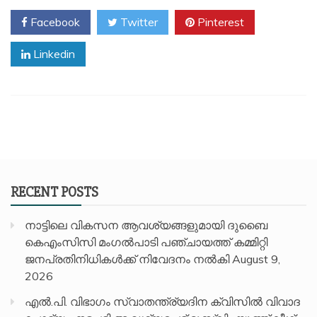
Facebook
Twitter
Pinterest
Linkedin
RECENT POSTS
നാട്ടിലെ വികസന ആവശ്യങ്ങളുമായി ദുബൈ
കെഎംസിസി മംഗൽപാടി പഞ്ചായത്ത് കമ്മിറ്റി
ജനപ്രതിനിധികൾക്ക് നിവേദനം നൽകി
August 9,
2026
എൽ.പി. വിഭാഗം സ്വാതന്ത്ര്യദിന ക്വിസിൽ വിവാദ