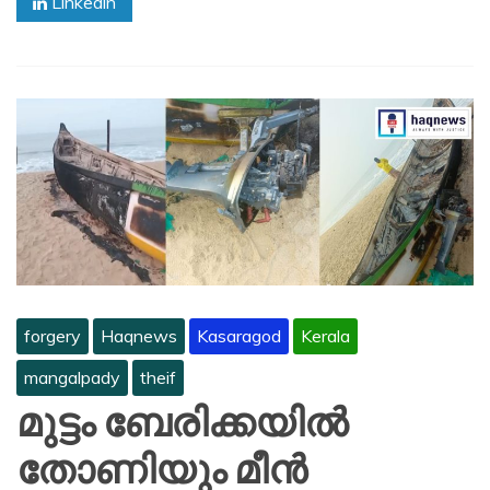
Linkedin
forgery
Haqnews
Kasaragod
Kerala
mangalpady
theif
മുട്ടം ബേരിക്കയിൽ
തോണിയും മീൻ