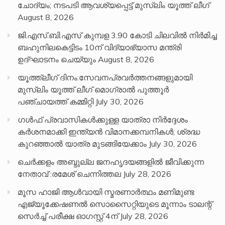
ചോദ്യം; നടപടി ആവശ്യപ്പെട്ട് മുസ്‌ലിം യൂത്ത് ലീഗ്
August 8, 2026
ജി.എസ്.ബി.എസ് കുമ്പള 3.90 കോടി ചിലവിൽ നിർമിച്ച
ബഹുനിലകെട്ടിടം 10ന് വിദ്യാഭ്യാസ മന്ത്രി
ഉദ്ഘാടനം ചെയ്യും
August 8, 2026
യൂത്ത്ലീഗ് ദിനം:സേവനപ്രവർത്തനങ്ങളുമായി
മുസ്ലിം യൂത്ത് ലീഗ് മൊഗ്രാൽ പുത്തൂർ
പഞ്ചായത്ത് കമ്മിറ്റി
July 30, 2026
ഗൾഫ് പ്രവാസികൾക്കുള്ള യാത്രാ നിർദ്ദേശം
കർശനമാക്കി ഇന്ത്യൻ വിമാനക്കമ്പനികൾ; ശ്രദ്ധ
കുറഞ്ഞാൽ യാത്ര മുടങ്ങിയേക്കാം
July 30, 2026
ചെർക്കളം അബ്ദുല്ല ജനഹൃദയങ്ങളിൽ ജീവിക്കുന്ന
നേതാവ് :രമേശ് ചെന്നിത്തല
July 28, 2026
മൂസ ഹാജി ആൾവായി സ്മരണാർത്ഥം മണിമുണ്ട
എജ്യൂക്കേഷണൽ സൊസൈറ്റിയുടെ മൂന്നാം ടാലന്റ്
സെർച്ച് പരീക്ഷ ഓഗസ്റ്റ് 4ന്
July 28, 2026