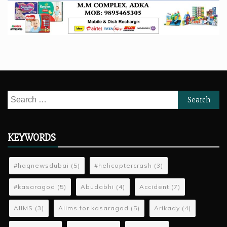
Search
for:
KEYWORDS
#haqnewsdubai
(5)
#helicoptercrash
(3)
#kasaragod
(5)
Abudabhi
(4)
Accident
(7)
AIIMS
(3)
Aiims for kasaragod
(5)
Arikady
(4)