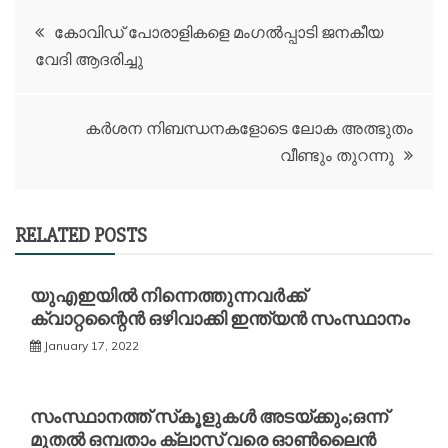
Post
കോവിഡ് പോരാളികളെ മംഗൽപ്പാടി ജനകീയ
വേദി ആദരിച്ചു
navigation
കർശന നിബന്ധനകളോടെ ലോക അത്ഭുതം
വീണ്ടും തുറന്നു
RELATED POSTS
യുഎഇയിൽ നിന്നെത്തുന്നവർക്ക്
ക്വാറ്റന്റൈൻ ഒഴിവാക്കി ഇന്ത്യൻ സംസ്ഥാനം
January 17, 2022
സംസ്ഥാനത്ത് സ്‌കൂളുകള്‍ അടയ്ക്കും;ഒന്ന്
മുതൽ ഒമ്പതാം ക്ലാസ് വരെ ഓണ്‍ലൈന്‍