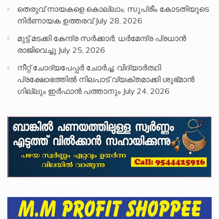
തെരുവ് നായകളെ കൊല്ലാം; സുപ്രീം കോടതിയുടെ
നിർണായക ഉത്തരവ്
July 28, 2026
മുട്ട് മടക്കി കേന്ദ്ര സർക്കാർ; ധർമേന്ദ്ര പ്രധാൻ
രാജിവെച്ചു
July 25, 2026
നീറ്റ് ചോദ്യപേപ്പര്‍ ചോര്‍ച്ച; വിദ്യാർത്ഥി
പ്രക്ഷോഭത്തിൽ നിലപാട് വ്യക്തമാക്കി ശുഭ്മാൻ
ഗില്ലും ഇർഫാൻ പത്താനും
July 24, 2026