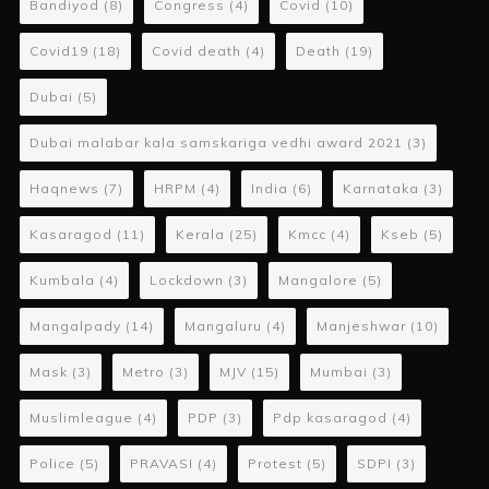
Bandiyod
(8)
Congress
(4)
Covid
(10)
Covid19
(18)
Covid death
(4)
Death
(19)
Dubai
(5)
Dubai malabar kala samskariga vedhi award 2021
(3)
Haqnews
(7)
HRPM
(4)
India
(6)
Karnataka
(3)
Kasaragod
(11)
Kerala
(25)
Kmcc
(4)
Kseb
(5)
Kumbala
(4)
Lockdown
(3)
Mangalore
(5)
Mangalpady
(14)
Mangaluru
(4)
Manjeshwar
(10)
Mask
(3)
Metro
(3)
MJV
(15)
Mumbai
(3)
Muslimleague
(4)
PDP
(3)
Pdp kasaragod
(4)
Police
(5)
PRAVASI
(4)
Protest
(5)
SDPI
(3)