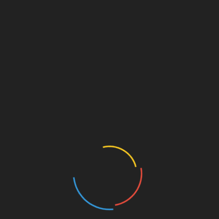
സംസ്ഥാനത്ത്
ഒമിക്
്
സ്‌കൂളുകള്‍
വീണ്ടു
ാക്കി
അടയ്ക്കും;ഒന്ന് മുതൽ
കടുപ്പി
നം
ഒമ്പതാം ക്ലാസ് വരെ
നിന്നെത
ഓണ്‍ലൈന്‍ ക്ലാസുകള്‍
ദിവസത
മാത്രം; ലോക്ക്ഡൗണും
നിര്‍ബ
രാത്രി കര്‍ഫ്യൂവും ഇല്ല
January 
January 14, 2022
ot be published.
Required fields are marked
*