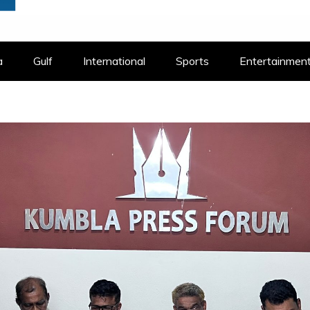
a
Gulf
International
Sports
Entertainmen