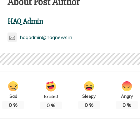
About Post Author
HAQ Admin
haqadmin@haqnews.in
Sad
Sleepy
Angry
Excited
0
%
0
%
0
%
0
%