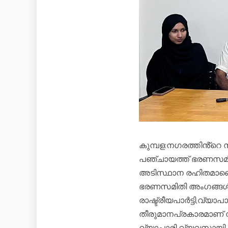
കുമ്പള:നഗരത്തിൻ്റെ
പഞ്ചായത്ത് ഭരണസമിതി 
അടിസ്ഥാന രഹിതമാണെ
ഭരണസമിതി അംഗങ്ങൾ ക
രാഷ്ട്രീയപാർട്ടി,വ്യ
തീരുമാനപ്രകാരമാണ് നി
വ്യാപാരി വ്യവസായി 