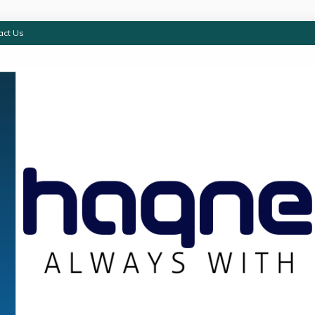
act Us