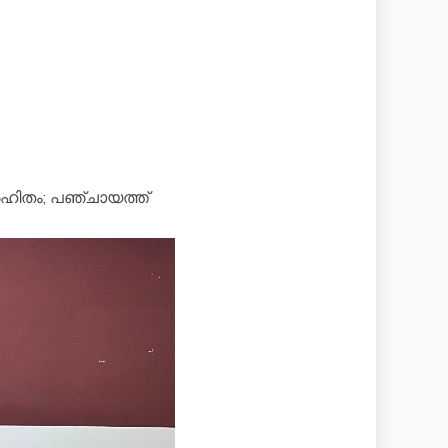
രഹിതം; പഞ്ചായത്ത്