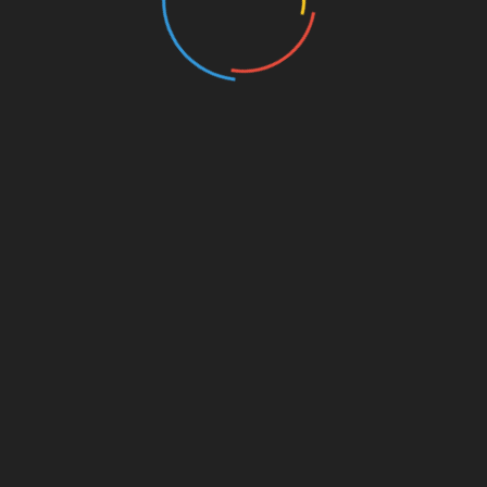
ൂറ് രാഷ്ട്രങ്ങളില്‍
കേന്ദ്ര-സംസ്ഥ
ഒമാനിൽ വീസയില്ലാതെ
നയങ്ങളില്‍ പ്രതിഷേധിച്ച്
കേന്ദ്രങ്ങ
ഖത്തറില്‍ മെസ്സിയുടെ
യുദ്ധം
റലി
മായാജാലം;അര്‍ജന്‍റീന
ഉക്രൈ
ഘാടനം
ഫൈനലില്‍
മിസൈ
December 14, 2022
Februar
ot be published.
Required fields are marked
*