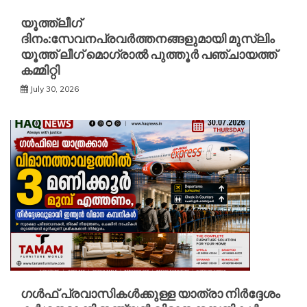
യൂത്ത്ലീഗ്
ദിനം:സേവനപ്രവർത്തനങ്ങളുമായി മുസ്ലിം
യൂത്ത് ലീഗ് മൊഗ്രാൽ പുത്തൂർ പഞ്ചായത്ത്
കമ്മിറ്റി
July 30, 2026
ഗൾഫ് പ്രവാസികൾക്കുള്ള യാത്രാ നിർദ്ദേശം