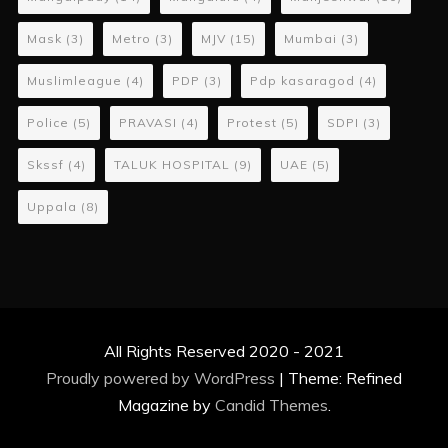
Mask
(3)
Metro
(3)
MJV
(15)
Mumbai
(3)
Muslimleague
(4)
PDP
(3)
Pdp kasaragod
(4)
Police
(5)
PRAVASI
(4)
Protest
(5)
SDPI
(3)
Skssf
(4)
TALUK HOSPITAL
(9)
UAE
(5)
Uppala
(8)
All Rights Reserved 2020 - 2021
Proudly powered by WordPress
|
Theme: Refined
Magazine by
Candid Themes
.