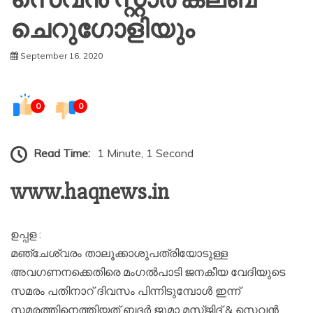
സെവൻ സ്റ്റാർ ക്ലബ്
ചെറുഗോളിയും
September 16, 2020
0
0
Read Time:
1 Minute, 1 Second
www.haqnews.in
ഉപ്പള :
മഞ്ചേശ്വരം താലൂക്കാശുപത്രിയോടുള്ള
അവഗണനക്കെതിരെ മംഗൽപാടി ജനകീയ വേദിയുടെ
സമരം പതിനാറ് ദിവസം പിന്നിടുമ്പോൾ ഇന്ന്
സമരത്തിനെത്തിയത് ബദർ ജുമാ മസ്ജിദ് & സെവൻ