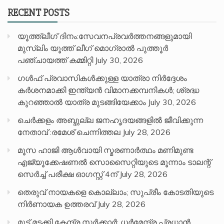
RECENT POSTS
യൂത്ത്ലീഗ് ദിനം:സേവനപ്രവർത്തനങ്ങളുമായി
മുസ്ലിം യൂത്ത് ലീഗ് മൊഗ്രാൽ പുത്തൂർ
പഞ്ചായത്ത് കമ്മിറ്റി
July 30, 2026
ഗൾഫ് പ്രവാസികൾക്കുള്ള യാത്രാ നിർദ്ദേശം
കർശനമാക്കി ഇന്ത്യൻ വിമാനക്കമ്പനികൾ; ശ്രദ്ധ
കുറഞ്ഞാൽ യാത്ര മുടങ്ങിയേക്കാം
July 30, 2026
ചെർക്കളം അബ്ദുല്ല ജനഹൃദയങ്ങളിൽ ജീവിക്കുന്ന
നേതാവ് :രമേശ് ചെന്നിത്തല
July 28, 2026
മൂസ ഹാജി ആൾവായി സ്മരണാർത്ഥം മണിമുണ്ട
എജ്യൂക്കേഷണൽ സൊസൈറ്റിയുടെ മൂന്നാം ടാലന്റ്
സെർച്ച് പരീക്ഷ ഓഗസ്റ്റ് 4ന്
July 28, 2026
തെരുവ് നായകളെ കൊല്ലാം; സുപ്രീം കോടതിയുടെ
നിർണായക ഉത്തരവ്
July 28, 2026
മുട്ട് മടക്കി കേന്ദ്ര സർക്കാർ; ധർമേന്ദ്ര പ്രധാൻ