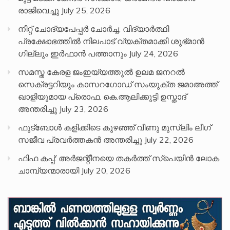
രാജിവെച്ചു
July 25, 2026
നീറ്റ് ചോദ്യപേപ്പര്‍ ചോര്‍ച്ച; വിദ്യാർത്ഥി
പ്രക്ഷോഭത്തിൽ നിലപാട് വ്യക്തമാക്കി ശുഭ്മാൻ
ഗില്ലും ഇർഫാൻ പത്താനും
July 24, 2026
സമസ്ത കേരള ജംഇയ്യത്തുൽ ഉലമ ജനറൽ
സെക്രട്ടറിയും കാസറഗോഡ് സംയുക്ത ജമാഅത്ത്
ഖാളിയുമായ പ്രൊഫ. കെ.ആലിക്കുട്ടി ഉസ്താദ്
അന്തരിച്ചു
July 23, 2026
ഫുട്ബോൾ കളിക്കിടെ കുഴഞ്ഞ് വീണു മുസ്ലിം ലീഗ്
സജീവ പ്രവർത്തകൻ അന്തരിച്ചു
July 22, 2026
ഫിഫ കപ്പ്: അർജന്റീനയെ തകർത്ത് സ്പെയിൻ ലോക
ചാമ്പ്യന്മാരായി
July 20, 2026