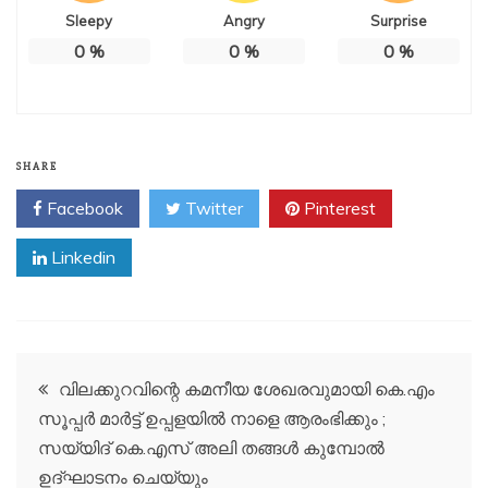
Sleepy
Angry
Surprise
0
%
0
%
0
%
SHARE
Facebook
Twitter
Pinterest
Linkedin
Post
വിലക്കുറവിന്റെ കമനീയ ശേഖരവുമായി കെ.എം
സൂപ്പർ മാർട്ട് ഉപ്പളയിൽ നാളെ ആരംഭിക്കും ;
navigation
സയ്യിദ് കെ.എസ് അലി തങ്ങൾ കുമ്പോൽ
ഉദ്ഘാടനം ചെയ്യും