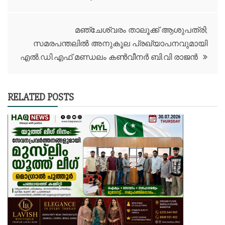
മഞ്ചേശ്വരം താലൂക്ക് ആശുപത്രി;
സമരപന്തലിൽ അനുകൂല പ്രഖ്യാപനവുമായി
എൽ.ഡി.എഫ് മണ്ഡലം കൺവീനർ ബി.വി രാജൻ
RELATED POSTS