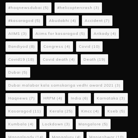
#haqnewsdubai
(5)
#helicoptercrash
(3)
#kasaragod
(5)
Abudabhi
(4)
Accident
(7)
AIIMS
(3)
Aiims for kasaragod
(5)
Arikady
(4)
Bandiyod
(8)
Congress
(4)
Covid
(10)
Covid19
(18)
Covid death
(4)
Death
(19)
Dubai
(5)
Dubai malabar kala samskariga vedhi award 2021
(3)
Haqnews
(7)
HRPM
(4)
India
(6)
Karnataka
(3)
Kasaragod
(11)
Kerala
(25)
Kmcc
(4)
Kseb
(5)
Kumbala
(4)
Lockdown
(3)
Mangalore
(5)
Mangalpady
(14)
Mangaluru
(4)
Manjeshwar
(10)