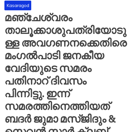
Kasaragod
മഞ്ചേശ്വരം
താലൂക്കാശുപത്രിയോടു
ള്ള അവഗണനക്കെതിരെ
മംഗൽപാടി ജനകീയ
വേദിയുടെ സമരം
പതിനാറ് ദിവസം
പിന്നിട്ടു. ഇന്ന്
സമരത്തിനെത്തിയത്
ബദർ ജുമാ മസ്ജിദും &