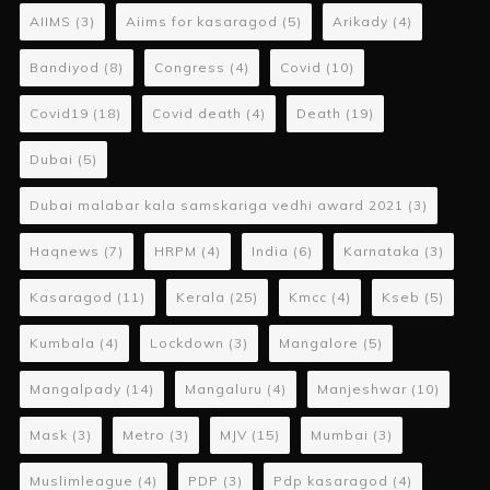
AIIMS
(3)
Aiims for kasaragod
(5)
Arikady
(4)
Bandiyod
(8)
Congress
(4)
Covid
(10)
Covid19
(18)
Covid death
(4)
Death
(19)
Dubai
(5)
Dubai malabar kala samskariga vedhi award 2021
(3)
Haqnews
(7)
HRPM
(4)
India
(6)
Karnataka
(3)
Kasaragod
(11)
Kerala
(25)
Kmcc
(4)
Kseb
(5)
Kumbala
(4)
Lockdown
(3)
Mangalore
(5)
Mangalpady
(14)
Mangaluru
(4)
Manjeshwar
(10)
Mask
(3)
Metro
(3)
MJV
(15)
Mumbai
(3)
Muslimleague
(4)
PDP
(3)
Pdp kasaragod
(4)