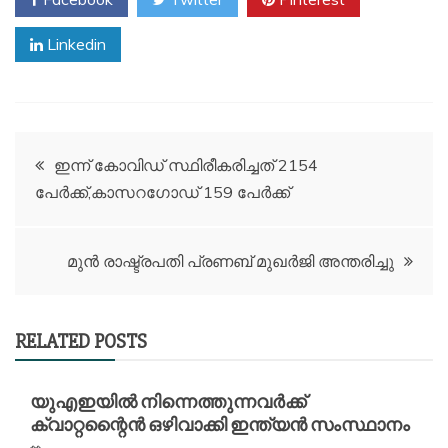
Linkedin
Post
ഇന്ന് കോവിഡ് സ്ഥിരീകരിച്ചത് 2154
പേർക്ക്,കാസറഗോഡ് 159 പേർക്ക്
navigation
മുൻ രാഷ്ട്രപതി പ്രണബ് മുഖർജി അന്തരിച്ചു
RELATED POSTS
യുഎഇയിൽ നിന്നെത്തുന്നവർക്ക്
ക്വാറ്റന്റൈൻ ഒഴിവാക്കി ഇന്ത്യൻ സംസ്ഥാനം