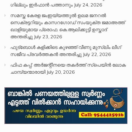
ഗില്ലും ഇർഫാൻ പത്താനും
July 24, 2026
സമസ്ത കേരള ജംഇയ്യത്തുൽ ഉലമ ജനറൽ
സെക്രട്ടറിയും കാസറഗോഡ് സംയുക്ത ജമാഅത്ത്
ഖാളിയുമായ പ്രൊഫ. കെ.ആലിക്കുട്ടി ഉസ്താദ്
അന്തരിച്ചു
July 23, 2026
ഫുട്ബോൾ കളിക്കിടെ കുഴഞ്ഞ് വീണു മുസ്ലിം ലീഗ്
സജീവ പ്രവർത്തകൻ അന്തരിച്ചു
July 22, 2026
ഫിഫ കപ്പ്: അർജന്റീനയെ തകർത്ത് സ്പെയിൻ ലോക
ചാമ്പ്യന്മാരായി
July 20, 2026