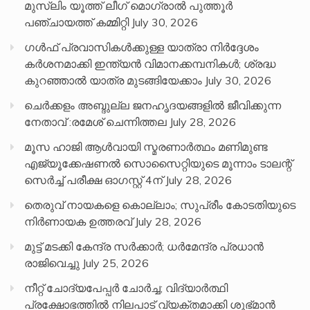
മുസ്ലിം യൂത്ത് ലീഗ് മൊഗ്രാൽ പുത്തൂർ
പഞ്ചായത്ത് കമ്മിറ്റി
July 30, 2026
ഗൾഫ് പ്രവാസികൾക്കുള്ള യാത്രാ നിർദ്ദേശം
കർശനമാക്കി ഇന്ത്യൻ വിമാനക്കമ്പനികൾ; ശ്രദ്ധ
കുറഞ്ഞാൽ യാത്ര മുടങ്ങിയേക്കാം
July 30, 2026
ചെർക്കളം അബ്ദുല്ല ജനഹൃദയങ്ങളിൽ ജീവിക്കുന്ന
നേതാവ് :രമേശ് ചെന്നിത്തല
July 28, 2026
മൂസ ഹാജി ആൾവായി സ്മരണാർത്ഥം മണിമുണ്ട
എജ്യൂക്കേഷണൽ സൊസൈറ്റിയുടെ മൂന്നാം ടാലന്റ്
സെർച്ച് പരീക്ഷ ഓഗസ്റ്റ് 4ന്
July 28, 2026
തെരുവ് നായകളെ കൊല്ലാം; സുപ്രീം കോടതിയുടെ
നിർണായക ഉത്തരവ്
July 28, 2026
മുട്ട് മടക്കി കേന്ദ്ര സർക്കാർ; ധർമേന്ദ്ര പ്രധാൻ
രാജിവെച്ചു
July 25, 2026
നീറ്റ് ചോദ്യപേപ്പര്‍ ചോര്‍ച്ച; വിദ്യാർത്ഥി
പ്രക്ഷോഭത്തിൽ നിലപാട് വ്യക്തമാക്കി ശുഭ്മാൻ