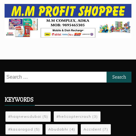
Search
for:
KEYWORDS
#haqnewsdubai
(5)
#helicoptercrash
(3)
#kasaragod
(5)
Abudabhi
(4)
Accident
(7)