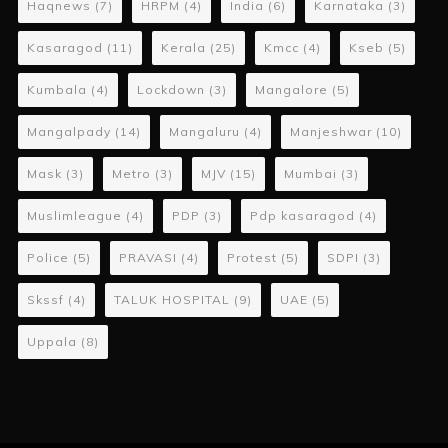
Haqnews
(7)
HRPM
(4)
India
(6)
Karnataka
(3)
Kasaragod
(11)
Kerala
(25)
Kmcc
(4)
Kseb
(5)
Kumbala
(4)
Lockdown
(3)
Mangalore
(5)
Mangalpady
(14)
Mangaluru
(4)
Manjeshwar
(10)
Mask
(3)
Metro
(3)
MJV
(15)
Mumbai
(3)
Muslimleague
(4)
PDP
(3)
Pdp kasaragod
(4)
Police
(5)
PRAVASI
(4)
Protest
(5)
SDPI
(3)
Skssf
(4)
TALUK HOSPITAL
(9)
UAE
(5)
Uppala
(8)