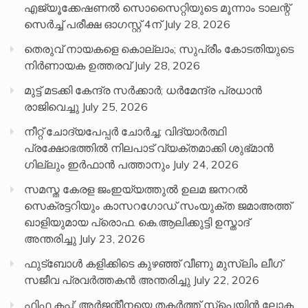
എജ്യൂക്കേഷണൽ സൊസൈറ്റിയുടെ മൂന്നാം ടാലന്റ്
സെർച്ച് പരീക്ഷ ഓഗസ്റ്റ് 4ന്
July 28, 2026
തെരുവ് നായകളെ കൊല്ലാം; സുപ്രീം കോടതിയുടെ
നിർണായക ഉത്തരവ്
July 28, 2026
മുട്ട് മടക്കി കേന്ദ്ര സർക്കാർ; ധർമേന്ദ്ര പ്രധാൻ
രാജിവെച്ചു
July 25, 2026
നീറ്റ് ചോദ്യപേപ്പര്‍ ചോര്‍ച്ച; വിദ്യാർത്ഥി
പ്രക്ഷോഭത്തിൽ നിലപാട് വ്യക്തമാക്കി ശുഭ്മാൻ
ഗില്ലും ഇർഫാൻ പത്താനും
July 24, 2026
സമസ്ത കേരള ജംഇയ്യത്തുൽ ഉലമ ജനറൽ
സെക്രട്ടറിയും കാസറഗോഡ് സംയുക്ത ജമാഅത്ത്
ഖാളിയുമായ പ്രൊഫ. കെ.ആലിക്കുട്ടി ഉസ്താദ്
അന്തരിച്ചു
July 23, 2026
ഫുട്ബോൾ കളിക്കിടെ കുഴഞ്ഞ് വീണു മുസ്ലിം ലീഗ്
സജീവ പ്രവർത്തകൻ അന്തരിച്ചു
July 22, 2026
ഫിഫ കപ്പ്: അർജന്റീനയെ തകർത്ത് സ്പെയിൻ ലോക