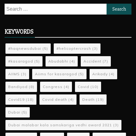
Search
for:
KEYWORDS
#haqnewsdubai
(5)
#helicoptercrash
(3)
#kasaragod
(5)
Abudabhi
(4)
Accident
(7)
AIIMS
(3)
Aiims for kasaragod
(5)
Arikady
(4)
Bandiyod
(8)
Congress
(4)
Covid
(10)
Covid19
(18)
Covid death
(4)
Death
(19)
Dubai
(5)
Dubai malabar kala samskariga vedhi award 2021
(3)