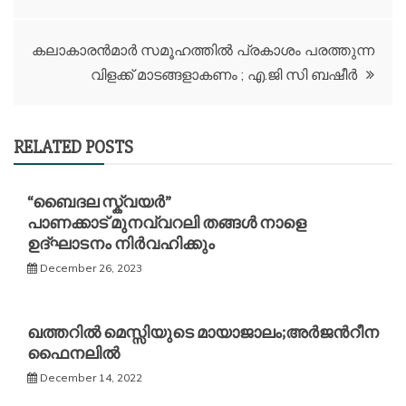
കലാകാരൻമാർ സമൂഹത്തിൽ പ്രകാശം പരത്തുന്ന
വിളക്ക് മാടങ്ങളാകണം ; എ.ജി സി ബഷീർ
RELATED POSTS
“ബൈദല സ്ക്വയർ”
പാണക്കാട് മുനവ്വറലി തങ്ങൾ നാളെ
ഉദ്ഘാടനം നിർവഹിക്കും
December 26, 2023
ഖത്തറില്‍ മെസ്സിയുടെ മായാജാലം;അര്‍ജന്‍റീന
ഫൈനലില്‍
December 14, 2022