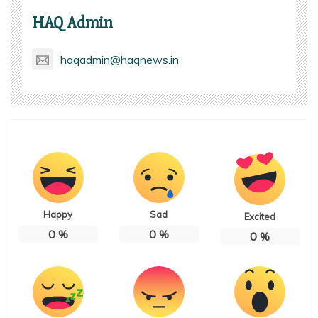
HAQ Admin
haqadmin@haqnews.in
Happy
Sad
Excited
0
%
0
%
0
%