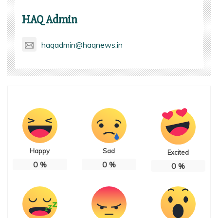
HAQ Admin
haqadmin@haqnews.in
Happy
Sad
Excited
0
%
0
%
0
%