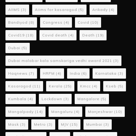
AIIMS
(3)
Aiims for kasaragod
(5)
Arikady
(4)
Bandiyod
(8)
Congress
(4)
Covid
(10)
Covid19
(18)
Covid death
(4)
Death
(19)
Dubai
(5)
Dubai malabar kala samskariga vedhi award 2021
(3)
Haqnews
(7)
HRPM
(4)
India
(6)
Karnataka
(3)
Kasaragod
(11)
Kerala
(25)
Kmcc
(4)
Kseb
(5)
Kumbala
(4)
Lockdown
(3)
Mangalore
(5)
Mangalpady
(14)
Mangaluru
(4)
Manjeshwar
(10)
Mask
(3)
Metro
(3)
MJV
(15)
Mumbai
(3)