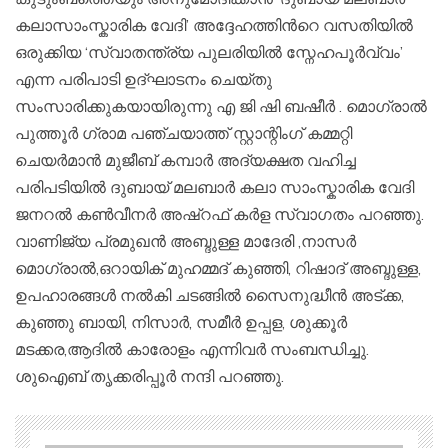
കലാസാംസ്കാരിക വേദി’ അദ്ദേഹത്തിൻറെ വസതിയിൽ
ഒരുക്കിയ ‘സ്വാതന്ത്ര്യ പുലരിയിൽ സ്നേഹപൂർവ്വം’
എന്ന പരിപാടി ഉദ്ഘാടനം ചെയ്തു
സംസാരിക്കുകയായിരുന്നു എ ജി ഷി ബഷീർ . മൊഗ്രാൽ
പുത്തൂർ ഗ്രാമ പഞ്ചയാത്ത് സ്റ്റാന്റിംഗ് കമ്മറ്റി
ചെയർമാൻ മുജീബ് കമ്പാർ അദ്യക്ഷത വഹിച്ച
പരിപടിയിൽ ദുബായ് മലബാർ കലാ സാംസ്കാരിക വേദി
ജനറൽ കൺവീനർ അഷ്‌റഫ്‌ കർള സ്വാഗതം പറഞ്ഞു.
വാണിജ്യ പ്രമുഖൻ അബ്ദുള്ള മാദേരി ,നാസർ
മൊഗ്രാൽ,ഒറായിക് മുഹമ്മദ്‌ കുഞ്ഞി, റിഷാദ് അബ്ദുള്ള,
ഉപഹാരങ്ങൾ നൽകി ചടങ്ങിൽ സൈനുദ്ധീൻ അട്ക്ക,
കുഞ്ഞു ബായി, നിസാർ, സമീർ ഉപ്പള, ശുക്കൂർ
മടക്കര,ആദിൽ കാരോളം എന്നിവർ സംബന്ധിച്ചു.
ശുഐബ് തൃക്കരിപ്പൂർ നന്ദി പറഞ്ഞു.