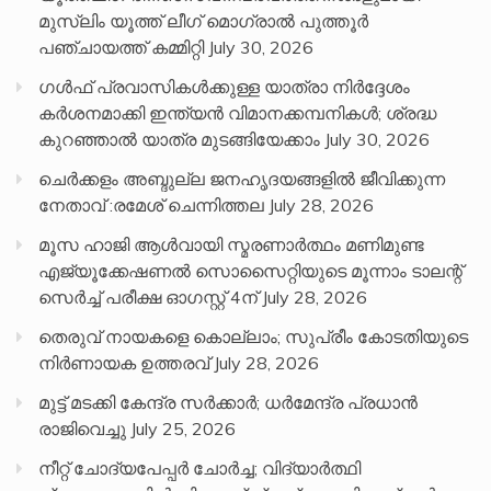
മുസ്ലിം യൂത്ത് ലീഗ് മൊഗ്രാൽ പുത്തൂർ
പഞ്ചായത്ത് കമ്മിറ്റി
July 30, 2026
ഗൾഫ് പ്രവാസികൾക്കുള്ള യാത്രാ നിർദ്ദേശം
കർശനമാക്കി ഇന്ത്യൻ വിമാനക്കമ്പനികൾ; ശ്രദ്ധ
കുറഞ്ഞാൽ യാത്ര മുടങ്ങിയേക്കാം
July 30, 2026
ചെർക്കളം അബ്ദുല്ല ജനഹൃദയങ്ങളിൽ ജീവിക്കുന്ന
നേതാവ് :രമേശ് ചെന്നിത്തല
July 28, 2026
മൂസ ഹാജി ആൾവായി സ്മരണാർത്ഥം മണിമുണ്ട
എജ്യൂക്കേഷണൽ സൊസൈറ്റിയുടെ മൂന്നാം ടാലന്റ്
സെർച്ച് പരീക്ഷ ഓഗസ്റ്റ് 4ന്
July 28, 2026
തെരുവ് നായകളെ കൊല്ലാം; സുപ്രീം കോടതിയുടെ
നിർണായക ഉത്തരവ്
July 28, 2026
മുട്ട് മടക്കി കേന്ദ്ര സർക്കാർ; ധർമേന്ദ്ര പ്രധാൻ
രാജിവെച്ചു
July 25, 2026
നീറ്റ് ചോദ്യപേപ്പര്‍ ചോര്‍ച്ച; വിദ്യാർത്ഥി