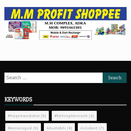
Search
for:
KEYWORDS
#haqnewsdubai
(5)
#helicoptercrash
(3)
#kasaragod
(5)
Abudabhi
(4)
Accident
(7)