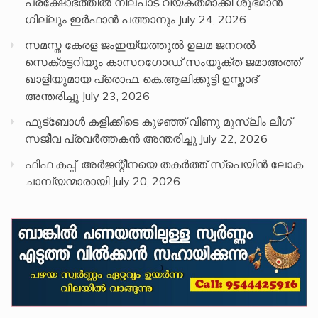
പ്രക്ഷോഭത്തിൽ നിലപാട് വ്യക്തമാക്കി ശുഭ്മാൻ
ഗില്ലും ഇർഫാൻ പത്താനും
July 24, 2026
സമസ്ത കേരള ജംഇയ്യത്തുൽ ഉലമ ജനറൽ
സെക്രട്ടറിയും കാസറഗോഡ് സംയുക്ത ജമാഅത്ത്
ഖാളിയുമായ പ്രൊഫ. കെ.ആലിക്കുട്ടി ഉസ്താദ്
അന്തരിച്ചു
July 23, 2026
ഫുട്ബോൾ കളിക്കിടെ കുഴഞ്ഞ് വീണു മുസ്ലിം ലീഗ്
സജീവ പ്രവർത്തകൻ അന്തരിച്ചു
July 22, 2026
ഫിഫ കപ്പ്: അർജന്റീനയെ തകർത്ത് സ്പെയിൻ ലോക
ചാമ്പ്യന്മാരായി
July 20, 2026