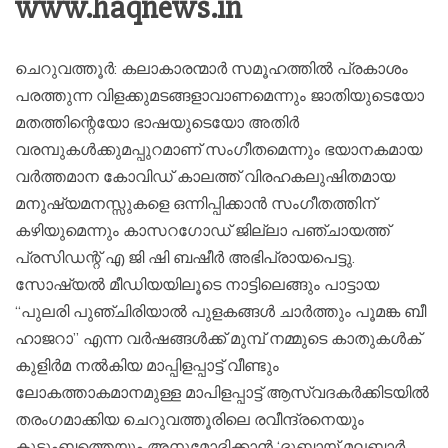
www.haqnews.in
ചെറുവത്തൂർ: കലാകാരന്മാർ സമൂഹത്തിൽ പ്രകാശം
പരത്തുന്ന വിളക്കുമടങ്ങളാവാണമെന്നും ജാതിയുടെയോ
മതത്തിന്റെയോ ഭാഷയുടെയോ അതിർ
വരമ്പുകൾക്കുമപ്പുറമാണ് സംഗീതമെന്നും ഭയാനകമായ
വർത്തമാന കോവിഡ് കാലത്ത് വിരഹകലുഷിതമായ
മനുഷ്യമനസ്സുകളെ ഒന്നിപ്പിക്കാൻ സംഗീതത്തിന്
കഴിയുമെന്നും കാസറഗോഡ് ജില്ലാ പഞ്ചായത്ത്
പ്രസിഡന്റ് എ ജി ഷി ബഷീർ അഭിപ്രായപെട്ടു.
സോഷ്യൽ മീഡിയയിലൂടെ നാട്ടിലെങ്ങും പാട്ടായ
“പുലരി പുഞ്ചിരിയാൽ പുളകങ്ങൾ ചാർത്തും പൂമങ്ക ബീ
ഹാജറാ” എന്ന വർഷങ്ങൾക്ക് മുമ്പ് നമ്മുടെ കാതുകൾക്
കുളിർമ നൽകിയ മാപ്പിളപ്പാട്ട് വീണ്ടും
ലോകത്താകമാനമുള്ള മാപിളപ്പാട്ട് ആസ്വദകർക്കിടയിൽ
തരംഗമാക്കിയ ചെറുവത്തൂരിലെ രവീന്ദ്രനെയും
കുടുംബത്തെയും അനുമോദിക്കാൻ ‘ദുബായ് മലബാർ