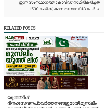
ഇന്ന് സംസ്ഥാനത്ത് കോവിഡ് സഥിരീകരിച്ചത്
1530 പേർക്ക്, കാസറഗോഡ് 48 പേർ
RELATED POSTS
യൂത്ത്ലീഗ്
ദിനം:സേവനപ്രവർത്തനങ്ങളുമായി മുസ്ലിം