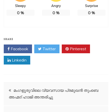
Sleepy
Angry
Surprise
0
%
0
%
0
%
SHARE
Facebook
Twitter
Pinterest
Linkedin
Post
മംഗളൂരുവിലെ വ്യവസായ പ്രമുഖൻ തുംബെ
അഹ്മദ് ഹാജി അന്തരിച്ചു
navigation