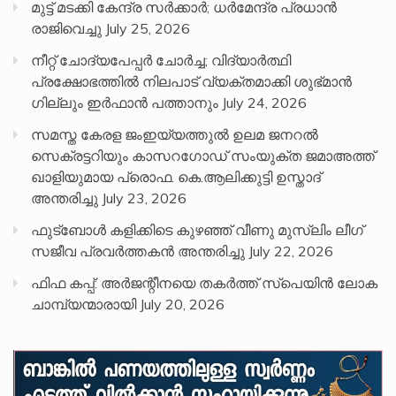
മുട്ട് മടക്കി കേന്ദ്ര സർക്കാർ; ധർമേന്ദ്ര പ്രധാൻ
രാജിവെച്ചു
July 25, 2026
നീറ്റ് ചോദ്യപേപ്പര്‍ ചോര്‍ച്ച; വിദ്യാർത്ഥി
പ്രക്ഷോഭത്തിൽ നിലപാട് വ്യക്തമാക്കി ശുഭ്മാൻ
ഗില്ലും ഇർഫാൻ പത്താനും
July 24, 2026
സമസ്ത കേരള ജംഇയ്യത്തുൽ ഉലമ ജനറൽ
സെക്രട്ടറിയും കാസറഗോഡ് സംയുക്ത ജമാഅത്ത്
ഖാളിയുമായ പ്രൊഫ. കെ.ആലിക്കുട്ടി ഉസ്താദ്
അന്തരിച്ചു
July 23, 2026
ഫുട്ബോൾ കളിക്കിടെ കുഴഞ്ഞ് വീണു മുസ്ലിം ലീഗ്
സജീവ പ്രവർത്തകൻ അന്തരിച്ചു
July 22, 2026
ഫിഫ കപ്പ്: അർജന്റീനയെ തകർത്ത് സ്പെയിൻ ലോക
ചാമ്പ്യന്മാരായി
July 20, 2026