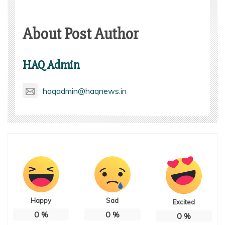
About Post Author
HAQ Admin
haqadmin@haqnews.in
Happy
Sad
Excited
0
%
0
%
0
%