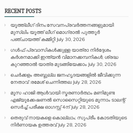
RECENT POSTS
യൂത്ത്ലീഗ് ദിനം:സേവനപ്രവർത്തനങ്ങളുമായി
മുസ്ലിം യൂത്ത് ലീഗ് മൊഗ്രാൽ പുത്തൂർ
പഞ്ചായത്ത് കമ്മിറ്റി
July 30, 2026
ഗൾഫ് പ്രവാസികൾക്കുള്ള യാത്രാ നിർദ്ദേശം
കർശനമാക്കി ഇന്ത്യൻ വിമാനക്കമ്പനികൾ; ശ്രദ്ധ
കുറഞ്ഞാൽ യാത്ര മുടങ്ങിയേക്കാം
July 30, 2026
ചെർക്കളം അബ്ദുല്ല ജനഹൃദയങ്ങളിൽ ജീവിക്കുന്ന
നേതാവ് :രമേശ് ചെന്നിത്തല
July 28, 2026
മൂസ ഹാജി ആൾവായി സ്മരണാർത്ഥം മണിമുണ്ട
എജ്യൂക്കേഷണൽ സൊസൈറ്റിയുടെ മൂന്നാം ടാലന്റ്
സെർച്ച് പരീക്ഷ ഓഗസ്റ്റ് 4ന്
July 28, 2026
തെരുവ് നായകളെ കൊല്ലാം; സുപ്രീം കോടതിയുടെ
നിർണായക ഉത്തരവ്
July 28, 2026