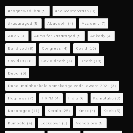
#haqnewsdubai
(5)
#helicoptercrash
(3)
#kasaragod
(5)
Abudabhi
(4)
Accident
(7)
AIIMS
(3)
Aiims for kasaragod
(5)
Arikady
(4)
Bandiyod
(8)
Congress
(4)
Covid
(10)
Covid19
(18)
Covid death
(4)
Death
(19)
Dubai
(5)
Dubai malabar kala samskariga vedhi award 2021
(3)
Haqnews
(7)
HRPM
(4)
India
(6)
Karnataka
(3)
Kasaragod
(11)
Kerala
(25)
Kmcc
(4)
Kseb
(5)
Kumbala
(4)
Lockdown
(3)
Mangalore
(5)