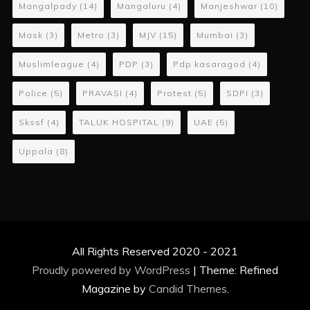
Mangalpady
(14)
Mangaluru
(4)
Manjeshwar
(10)
Mask
(3)
Metro
(3)
MJV
(15)
Mumbai
(3)
Muslimleague
(4)
PDP
(3)
Pdp kasaragod
(4)
Police
(5)
PRAVASI
(4)
Protest
(5)
SDPI
(3)
Skssf
(4)
TALUK HOSPITAL
(9)
UAE
(5)
Uppala
(8)
All Rights Reserved 2020 - 2021
Proudly powered by WordPress
|
Theme: Refined
Magazine by
Candid Themes
.