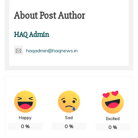
About Post Author
HAQ Admin
haqadmin@haqnews.in
Happy
Sad
Excited
0
%
0
%
0
%