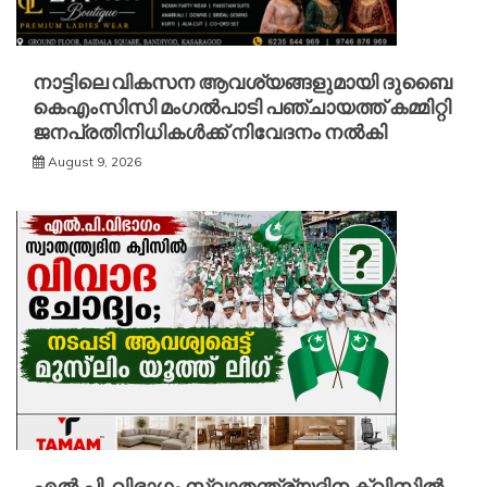
നാട്ടിലെ വികസന ആവശ്യങ്ങളുമായി ദുബൈ
കെഎംസിസി മംഗൽപാടി പഞ്ചായത്ത് കമ്മിറ്റി
ജനപ്രതിനിധികൾക്ക് നിവേദനം നൽകി
August 9, 2026