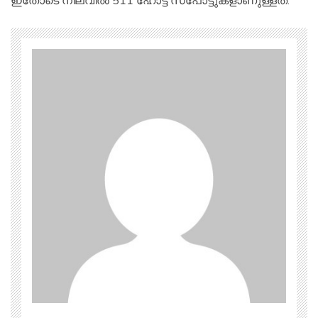
ഇതോടെ നിലവില്‍ 511 ഹോട്ട് സ്‌പോട്ടുകളാണുള്ളത്.