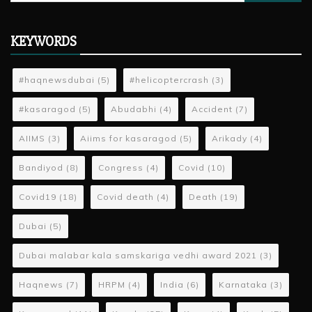
for:
KEYWORDS
#haqnewsdubai
(5)
#helicoptercrash
(3)
#kasaragod
(5)
Abudabhi
(4)
Accident
(7)
AIIMS
(3)
Aiims for kasaragod
(5)
Arikady
(4)
Bandiyod
(8)
Congress
(4)
Covid
(10)
Covid19
(18)
Covid death
(4)
Death
(19)
Dubai
(5)
Dubai malabar kala samskariga vedhi award 2021
(3)
Haqnews
(7)
HRPM
(4)
India
(6)
Karnataka
(3)