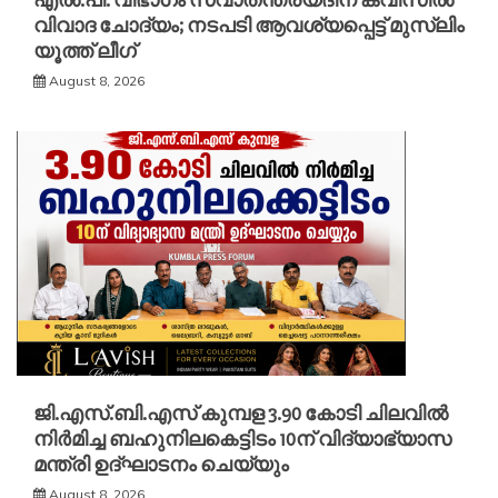
എൽ.പി. വിഭാഗം സ്വാതന്ത്ര്യദിന ക്വിസിൽ
വിവാദ ചോദ്യം; നടപടി ആവശ്യപ്പെട്ട് മുസ്‌ലിം
യൂത്ത് ലീഗ്
August 8, 2026
ജി.എസ്.ബി.എസ് കുമ്പള 3.90 കോടി ചിലവിൽ
നിർമിച്ച ബഹുനിലകെട്ടിടം 10ന് വിദ്യാഭ്യാസ
മന്ത്രി ഉദ്ഘാടനം ചെയ്യും
August 8, 2026