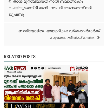
താൻ മുസ്ലിമായതിനാൽ ബലാത്സംഗം
ചെയ്യുമെന്ന് ഭീഷണി : നടപടി വേണമെന്ന് നടി
navigation
ഖുഷ്ബു
ബന്തിയോടിലെ ഓട്ടോറിക്ഷാ ഡ്രൈവർമാർക്ക്
സുരക്ഷാ ഷീൽഡ് നൽകി
RELATED POSTS