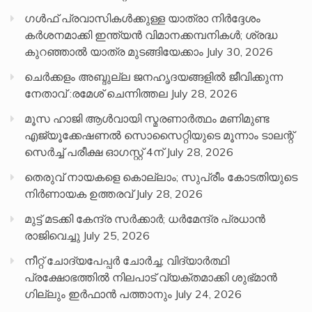
ഗൾഫ് പ്രവാസികൾക്കുള്ള യാത്രാ നിർദ്ദേശം
കർശനമാക്കി ഇന്ത്യൻ വിമാനക്കമ്പനികൾ; ശ്രദ്ധ
കുറഞ്ഞാൽ യാത്ര മുടങ്ങിയേക്കാം
July 30, 2026
ചെർക്കളം അബ്ദുല്ല ജനഹൃദയങ്ങളിൽ ജീവിക്കുന്ന
നേതാവ് :രമേശ് ചെന്നിത്തല
July 28, 2026
മൂസ ഹാജി ആൾവായി സ്മരണാർത്ഥം മണിമുണ്ട
എജ്യൂക്കേഷണൽ സൊസൈറ്റിയുടെ മൂന്നാം ടാലന്റ്
സെർച്ച് പരീക്ഷ ഓഗസ്റ്റ് 4ന്
July 28, 2026
തെരുവ് നായകളെ കൊല്ലാം; സുപ്രീം കോടതിയുടെ
നിർണായക ഉത്തരവ്
July 28, 2026
മുട്ട് മടക്കി കേന്ദ്ര സർക്കാർ; ധർമേന്ദ്ര പ്രധാൻ
രാജിവെച്ചു
July 25, 2026
നീറ്റ് ചോദ്യപേപ്പര്‍ ചോര്‍ച്ച; വിദ്യാർത്ഥി
പ്രക്ഷോഭത്തിൽ നിലപാട് വ്യക്തമാക്കി ശുഭ്മാൻ
ഗില്ലും ഇർഫാൻ പത്താനും
July 24, 2026