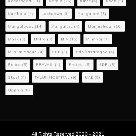
Kasaragod
(11)
Kerala
(25)
Kmcc
(4)
Kseb
(5)
Kumbala
(4)
Lockdown
(3)
Mangalore
(5)
Mangalpady
(14)
Mangaluru
(4)
Manjeshwar
(10)
Mask
(3)
Metro
(3)
MJV
(15)
Mumbai
(3)
Muslimleague
(4)
PDP
(3)
Pdp kasaragod
(4)
Police
(5)
PRAVASI
(4)
Protest
(5)
SDPI
(3)
Skssf
(4)
TALUK HOSPITAL
(9)
UAE
(5)
Uppala
(8)
All Rights Reserved 2020 - 2021