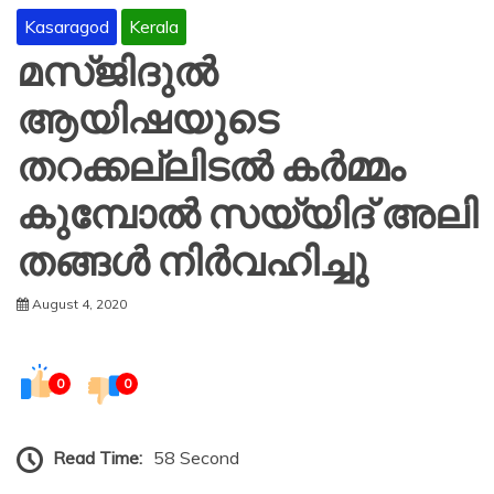
Kasaragod
Kerala
മസ്ജിദുൽ
ആയിഷയുടെ
തറക്കല്ലിടൽ കർമ്മം
കുമ്പോൽ സയ്യിദ് അലി
തങ്ങൾ നിർവഹിച്ചു
August 4, 2020
0
0
Read Time:
58 Second