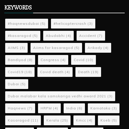
KEYWORDS
#haqnewsdubai
(5)
#helicoptercrash
(3)
#kasaragod
(5)
Abudabhi
(4)
Accident
(7)
AIIMS
(3)
Aiims for kasaragod
(5)
Arikady
(4)
Bandiyod
(8)
Congress
(4)
Covid
(10)
Covid19
(18)
Covid death
(4)
Death
(19)
Dubai
(5)
Dubai malabar kala samskariga vedhi award 2021
(3)
Haqnews
(7)
HRPM
(4)
India
(6)
Karnataka
(3)
Kasaragod
(11)
Kerala
(25)
Kmcc
(4)
Kseb
(5)