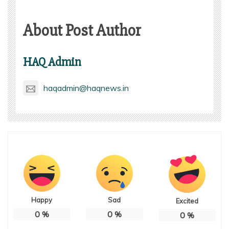
About Post Author
HAQ Admin
haqadmin@haqnews.in
Happy
Sad
Excited
0
%
0
%
0
%