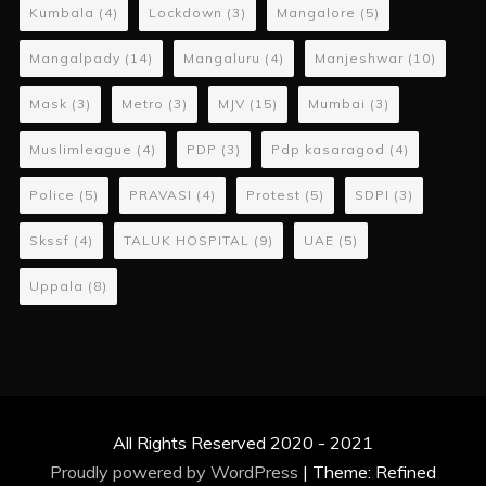
Kumbala
(4)
Lockdown
(3)
Mangalore
(5)
Mangalpady
(14)
Mangaluru
(4)
Manjeshwar
(10)
Mask
(3)
Metro
(3)
MJV
(15)
Mumbai
(3)
Muslimleague
(4)
PDP
(3)
Pdp kasaragod
(4)
Police
(5)
PRAVASI
(4)
Protest
(5)
SDPI
(3)
Skssf
(4)
TALUK HOSPITAL
(9)
UAE
(5)
Uppala
(8)
All Rights Reserved 2020 - 2021
Proudly powered by WordPress
|
Theme: Refined