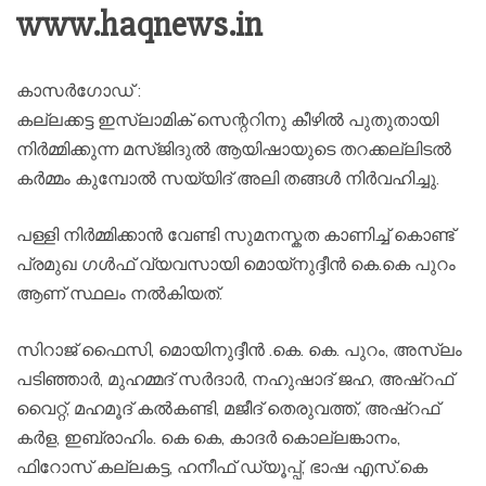
www.haqnews.in
കാസർഗോഡ് :
കല്ലക്കട്ട ഇസ്ലാമിക് സെന്ററിനു കീഴിൽ പുതുതായി
നിർമ്മിക്കുന്ന മസ്ജിദുൽ ആയിഷായുടെ തറക്കല്ലിടൽ
കർമ്മം കുമ്പോൽ സയ്യിദ് അലി തങ്ങൾ നിർവഹിച്ചു.
പള്ളി നിർമ്മിക്കാൻ വേണ്ടി സുമനസ്കത കാണിച്ച് കൊണ്ട്
പ്രമുഖ ഗൾഫ് വ്യവസായി മൊയ്‌നുദ്ദീൻ കെ.കെ പുറം
ആണ് സ്ഥലം നൽകിയത്.
സിറാജ് ഫൈസി, മൊയിനുദ്ദീൻ .കെ. കെ. പുറം, അസ്‌ലം
പടിഞ്ഞാർ, മുഹമ്മദ് സർദാർ, നഹുഷാദ് ജഹ, അഷ്‌റഫ്‌
വൈറ്റ്, മഹമൂദ് കൽകണ്ടി, മജീദ് തെരുവത്ത്, അഷ്‌റഫ്‌
കർള, ഇബ്രാഹിം. കെ കെ, കാദർ കൊല്ലങ്കാനം,
ഫിറോസ് കല്ലകട്ട, ഹനീഫ് ഡ്യൂപ്പ്, ഭാഷ എസ്.കെ