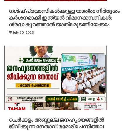
ഗൾഫ് പ്രവാസികൾക്കുള്ള യാത്രാ നിർദ്ദേശം
കർശനമാക്കി ഇന്ത്യൻ വിമാനക്കമ്പനികൾ;
ശ്രദ്ധ കുറഞ്ഞാൽ യാത്ര മുടങ്ങിയേക്കാം
July 30, 2026
ചെർക്കളം അബ്ദുല്ല ജനഹൃദയങ്ങളിൽ
ജീവിക്കുന്ന നേതാവ് :രമേശ് ചെന്നിത്തല