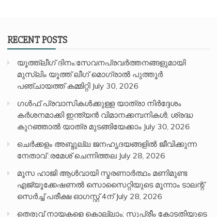
RECENT POSTS
യൂത്ത്ലീഗ് ദിനം:സേവനപ്രവർത്തനങ്ങളുമായി
മുസ്ലിം യൂത്ത് ലീഗ് മൊഗ്രാൽ പുത്തൂർ
പഞ്ചായത്ത് കമ്മിറ്റി
July 30, 2026
ഗൾഫ് പ്രവാസികൾക്കുള്ള യാത്രാ നിർദ്ദേശം
കർശനമാക്കി ഇന്ത്യൻ വിമാനക്കമ്പനികൾ; ശ്രദ്ധ
കുറഞ്ഞാൽ യാത്ര മുടങ്ങിയേക്കാം
July 30, 2026
ചെർക്കളം അബ്ദുല്ല ജനഹൃദയങ്ങളിൽ ജീവിക്കുന്ന
നേതാവ് :രമേശ് ചെന്നിത്തല
July 28, 2026
മൂസ ഹാജി ആൾവായി സ്മരണാർത്ഥം മണിമുണ്ട
എജ്യൂക്കേഷണൽ സൊസൈറ്റിയുടെ മൂന്നാം ടാലന്റ്
സെർച്ച് പരീക്ഷ ഓഗസ്റ്റ് 4ന്
July 28, 2026
തെരുവ് നായകളെ കൊല്ലാം; സുപ്രീം കോടതിയുടെ