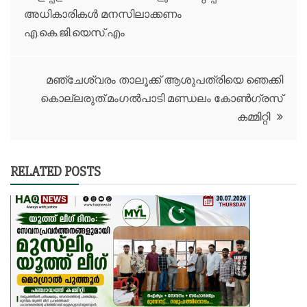
അധികാരികൾ മനസിലാക്കണം
navigation
എ.കെ.ജി.യെസ്.എം
മഞ്ചേശ്വരം താലൂക്ക് ആശുപത്രിയെ ഞെക്കി
കൊല്ലരുത്:മംഗൽപാടി മണ്ഡലം കോൺഗ്രസ്‌
കമ്മിറ്റി
RELATED POSTS