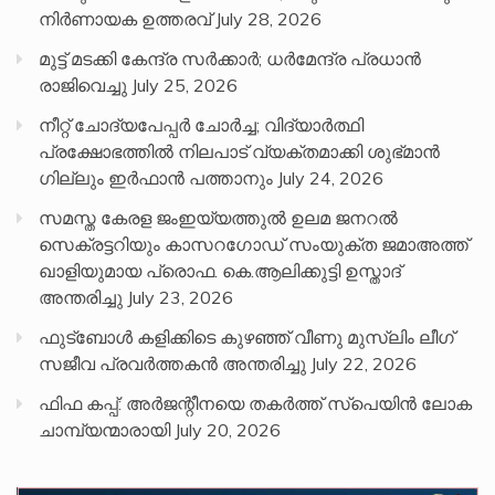
നിർണായക ഉത്തരവ്
July 28, 2026
മുട്ട് മടക്കി കേന്ദ്ര സർക്കാർ; ധർമേന്ദ്ര പ്രധാൻ
രാജിവെച്ചു
July 25, 2026
നീറ്റ് ചോദ്യപേപ്പര്‍ ചോര്‍ച്ച; വിദ്യാർത്ഥി
പ്രക്ഷോഭത്തിൽ നിലപാട് വ്യക്തമാക്കി ശുഭ്മാൻ
ഗില്ലും ഇർഫാൻ പത്താനും
July 24, 2026
സമസ്ത കേരള ജംഇയ്യത്തുൽ ഉലമ ജനറൽ
സെക്രട്ടറിയും കാസറഗോഡ് സംയുക്ത ജമാഅത്ത്
ഖാളിയുമായ പ്രൊഫ. കെ.ആലിക്കുട്ടി ഉസ്താദ്
അന്തരിച്ചു
July 23, 2026
ഫുട്ബോൾ കളിക്കിടെ കുഴഞ്ഞ് വീണു മുസ്ലിം ലീഗ്
സജീവ പ്രവർത്തകൻ അന്തരിച്ചു
July 22, 2026
ഫിഫ കപ്പ്: അർജന്റീനയെ തകർത്ത് സ്പെയിൻ ലോക
ചാമ്പ്യന്മാരായി
July 20, 2026