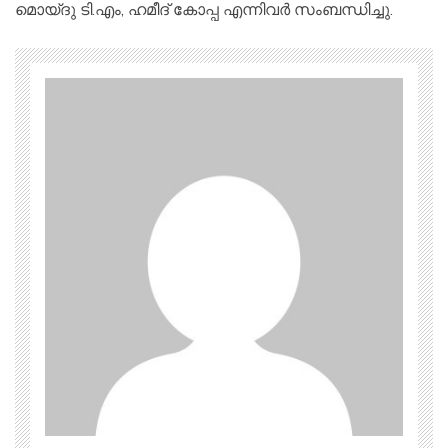
മൊയ്‌ദു ടി.എം, ഹമീദ് കോപ്പ എന്നിവർ സംബന്ധിച്ചു.