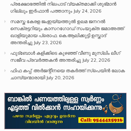
പ്രക്ഷോഭത്തിൽ നിലപാട് വ്യക്തമാക്കി ശുഭ്മാൻ
ഗില്ലും ഇർഫാൻ പത്താനും
July 24, 2026
സമസ്ത കേരള ജംഇയ്യത്തുൽ ഉലമ ജനറൽ
സെക്രട്ടറിയും കാസറഗോഡ് സംയുക്ത ജമാഅത്ത്
ഖാളിയുമായ പ്രൊഫ. കെ.ആലിക്കുട്ടി ഉസ്താദ്
അന്തരിച്ചു
July 23, 2026
ഫുട്ബോൾ കളിക്കിടെ കുഴഞ്ഞ് വീണു മുസ്ലിം ലീഗ്
സജീവ പ്രവർത്തകൻ അന്തരിച്ചു
July 22, 2026
ഫിഫ കപ്പ്: അർജന്റീനയെ തകർത്ത് സ്പെയിൻ ലോക
ചാമ്പ്യന്മാരായി
July 20, 2026