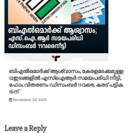
ബിഎൽഒമാര്‍ക്ക് ആശ്വാസം, കേരളമടക്കമുള്ള
12ഇടങ്ങളിൽ എസ്ഐആര്‍ സമയപരിധി നീട്ടി,
ഫോം വിതരണം ഡിസംബര്‍ 11വരെ, കരട് പട്ടിക
16ന്
November 30, 2025
Leave a Reply