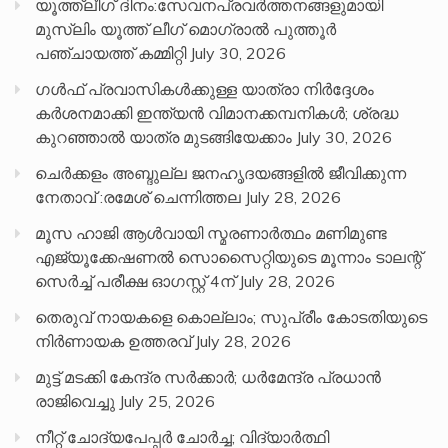
യൂത്ത്ലീഗ് ദിനം:സേവനപ്രവർത്തനങ്ങളുമായി
മുസ്ലിം യൂത്ത് ലീഗ് മൊഗ്രാൽ പുത്തൂർ
പഞ്ചായത്ത് കമ്മിറ്റി
July 30, 2026
ഗൾഫ് പ്രവാസികൾക്കുള്ള യാത്രാ നിർദ്ദേശം
കർശനമാക്കി ഇന്ത്യൻ വിമാനക്കമ്പനികൾ; ശ്രദ്ധ
കുറഞ്ഞാൽ യാത്ര മുടങ്ങിയേക്കാം
July 30, 2026
ചെർക്കളം അബ്ദുല്ല ജനഹൃദയങ്ങളിൽ ജീവിക്കുന്ന
നേതാവ് :രമേശ് ചെന്നിത്തല
July 28, 2026
മൂസ ഹാജി ആൾവായി സ്മരണാർത്ഥം മണിമുണ്ട
എജ്യൂക്കേഷണൽ സൊസൈറ്റിയുടെ മൂന്നാം ടാലന്റ്
സെർച്ച് പരീക്ഷ ഓഗസ്റ്റ് 4ന്
July 28, 2026
തെരുവ് നായകളെ കൊല്ലാം; സുപ്രീം കോടതിയുടെ
നിർണായക ഉത്തരവ്
July 28, 2026
മുട്ട് മടക്കി കേന്ദ്ര സർക്കാർ; ധർമേന്ദ്ര പ്രധാൻ
രാജിവെച്ചു
July 25, 2026
നീറ്റ് ചോദ്യപേപ്പര്‍ ചോര്‍ച്ച; വിദ്യാർത്ഥി