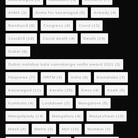
AIIMS
(3)
Aiims for kasaragod
(5)
Arikady
(4)
Bandiyod
(8)
Congress
(4)
Covid
(10)
Covid19
(18)
Covid death
(4)
Death
(19)
Dubai
(5)
Dubai malabar kala samskariga vedhi award 2021
(3)
Haqnews
(7)
HRPM
(4)
India
(6)
Karnataka
(3)
Kasaragod
(11)
Kerala
(25)
Kmcc
(4)
Kseb
(5)
Kumbala
(4)
Lockdown
(3)
Mangalore
(5)
Mangalpady
(14)
Mangaluru
(4)
Manjeshwar
(10)
Mask
(3)
Metro
(3)
MJV
(15)
Mumbai
(3)