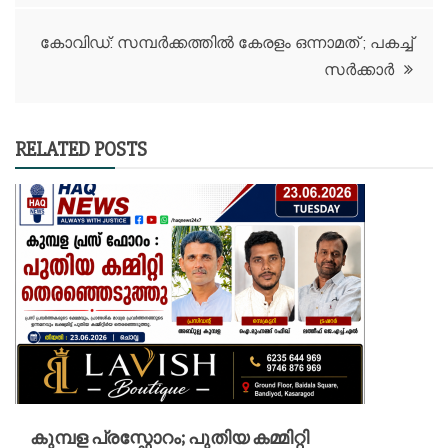
navigation
കോവിഡ്: സമ്പർക്കത്തിൽ കേരളം ഒന്നാമത് ; പകച്ച്
സർക്കാർ
RELATED POSTS
കുമ്പള പ്രസ്ഫോറം; പുതിയ കമ്മിറ്റി