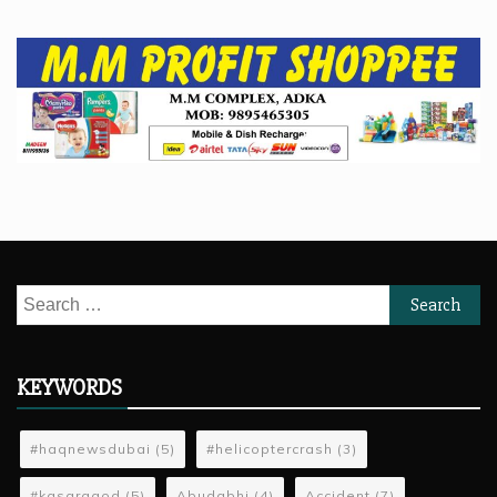
Search
for:
KEYWORDS
#haqnewsdubai
(5)
#helicoptercrash
(3)
#kasaragod
(5)
Abudabhi
(4)
Accident
(7)