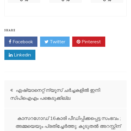
SHARE
Facebook
Twitter
Pinterest
Linkedin
Post
ഏഷ്യാനെറ്റ് ന്യൂസ് ചർച്ചകളിൽ ഇനി
സിപിഐഎം പങ്കെടുക്കില്ല
navigation
കാസറഗോഡ് 16കാരി പീഡിപ്പിക്കപ്പെട്ട സംഭവം ;
അമ്മയെയും പ്രതിച്ചേർത്തു; കൂടുതൽ അറസ്റ്റിന്