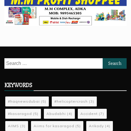
Search
for:
KEYWORDS
#haqnewsdubai
(5)
#helicoptercrash
(3)
#kasaragod
(5)
Abudabhi
(4)
Accident
(7)
AIIMS
(3)
Aiims for kasaragod
(5)
Arikady
(4)