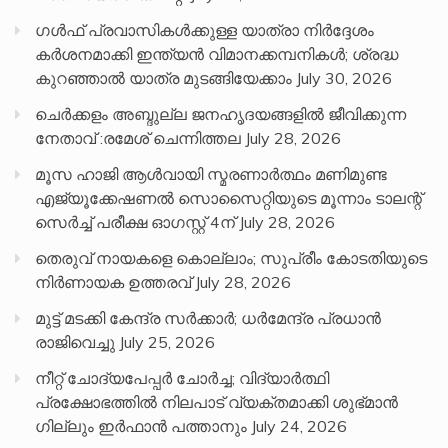
ഗൾഫ് പ്രവാസികൾക്കുള്ള യാത്രാ നിർദ്ദേശം
കർശനമാക്കി ഇന്ത്യൻ വിമാനക്കമ്പനികൾ; ശ്രദ്ധ
കുറഞ്ഞാൽ യാത്ര മുടങ്ങിയേക്കാം
July 30, 2026
ചെർക്കളം അബ്ദുല്ല ജനഹൃദയങ്ങളിൽ ജീവിക്കുന്ന
നേതാവ് :രമേശ് ചെന്നിത്തല
July 28, 2026
മൂസ ഹാജി ആൾവായി സ്മരണാർത്ഥം മണിമുണ്ട
എജ്യൂക്കേഷണൽ സൊസൈറ്റിയുടെ മൂന്നാം ടാലന്റ്
സെർച്ച് പരീക്ഷ ഓഗസ്റ്റ് 4ന്
July 28, 2026
തെരുവ് നായകളെ കൊല്ലാം; സുപ്രീം കോടതിയുടെ
നിർണായക ഉത്തരവ്
July 28, 2026
മുട്ട് മടക്കി കേന്ദ്ര സർക്കാർ; ധർമേന്ദ്ര പ്രധാൻ
രാജിവെച്ചു
July 25, 2026
നീറ്റ് ചോദ്യപേപ്പര്‍ ചോര്‍ച്ച; വിദ്യാർത്ഥി
പ്രക്ഷോഭത്തിൽ നിലപാട് വ്യക്തമാക്കി ശുഭ്മാൻ
ഗില്ലും ഇർഫാൻ പത്താനും
July 24, 2026