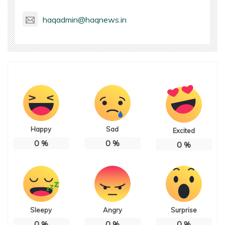
haqadmin@haqnews.in
Happy
Sad
Excited
0
%
0
%
0
%
Sleepy
Angry
Surprise
0
%
0
%
0
%