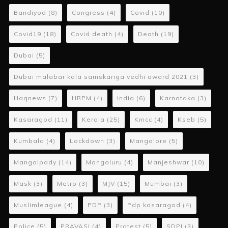
Bandiyod
(8)
Congress
(4)
Covid
(10)
Covid19
(18)
Covid death
(4)
Death
(19)
Dubai
(5)
Dubai malabar kala samskariga vedhi award 2021
(3)
Haqnews
(7)
HRPM
(4)
India
(6)
Karnataka
(3)
Kasaragod
(11)
Kerala
(25)
Kmcc
(4)
Kseb
(5)
Kumbala
(4)
Lockdown
(3)
Mangalore
(5)
Mangalpady
(14)
Mangaluru
(4)
Manjeshwar
(10)
Mask
(3)
Metro
(3)
MJV
(15)
Mumbai
(3)
Muslimleague
(4)
PDP
(3)
Pdp kasaragod
(4)
Police
(5)
PRAVASI
(4)
Protest
(5)
SDPI
(3)