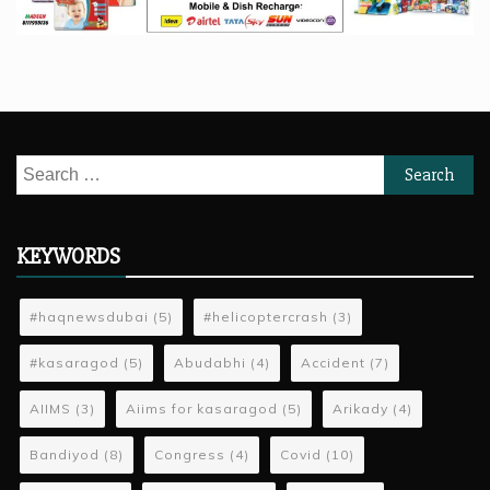
Search
for:
KEYWORDS
#haqnewsdubai
(5)
#helicoptercrash
(3)
#kasaragod
(5)
Abudabhi
(4)
Accident
(7)
AIIMS
(3)
Aiims for kasaragod
(5)
Arikady
(4)
Bandiyod
(8)
Congress
(4)
Covid
(10)