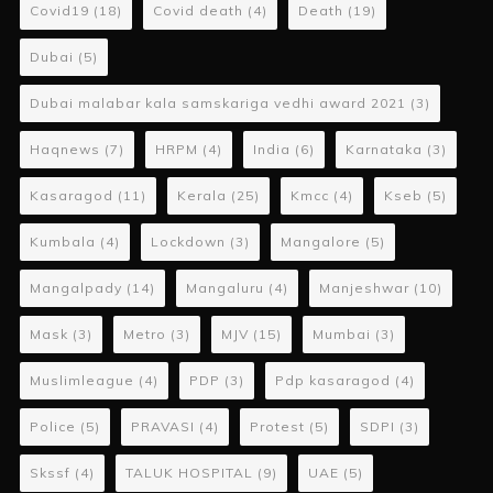
Covid19
(18)
Covid death
(4)
Death
(19)
Dubai
(5)
Dubai malabar kala samskariga vedhi award 2021
(3)
Haqnews
(7)
HRPM
(4)
India
(6)
Karnataka
(3)
Kasaragod
(11)
Kerala
(25)
Kmcc
(4)
Kseb
(5)
Kumbala
(4)
Lockdown
(3)
Mangalore
(5)
Mangalpady
(14)
Mangaluru
(4)
Manjeshwar
(10)
Mask
(3)
Metro
(3)
MJV
(15)
Mumbai
(3)
Muslimleague
(4)
PDP
(3)
Pdp kasaragod
(4)
Police
(5)
PRAVASI
(4)
Protest
(5)
SDPI
(3)
Skssf
(4)
TALUK HOSPITAL
(9)
UAE
(5)