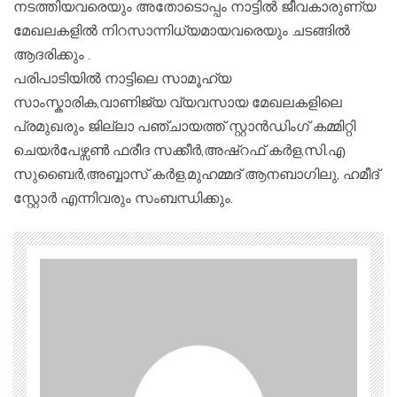
നടത്തിയവരെയും അതോടൊപ്പം നാട്ടിൽ ജീവകാരുണ്യ
മേഖലകളിൽ നിറസാന്നിധ്യമായവരെയും ചടങ്ങിൽ
ആദരിക്കും .
പരിപാടിയിൽ നാട്ടിലെ സാമൂഹ്യ
സാംസ്കാരിക,വാണിജ്യ വ്യവസായ മേഖലകളിലെ
പ്രമുഖരും ജില്ലാ പഞ്ചായത്ത് സ്റ്റാൻഡിംഗ് കമ്മിറ്റി
ചെയർപേഴ്സൺ ഫരീദ സക്കീർ,അഷ്റഫ് കർള,സി.എ
സുബൈർ,അബ്ബാസ് കർള,മുഹമ്മദ് ആനബാഗിലു, ഹമീദ്
സ്റ്റോർ എന്നിവരും സംബന്ധിക്കും.