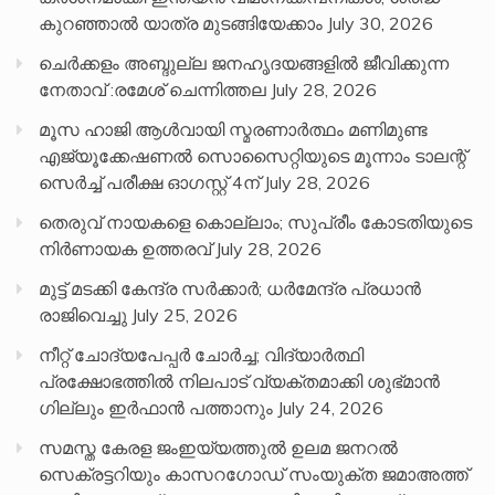
കുറഞ്ഞാൽ യാത്ര മുടങ്ങിയേക്കാം
July 30, 2026
ചെർക്കളം അബ്ദുല്ല ജനഹൃദയങ്ങളിൽ ജീവിക്കുന്ന
നേതാവ് :രമേശ് ചെന്നിത്തല
July 28, 2026
മൂസ ഹാജി ആൾവായി സ്മരണാർത്ഥം മണിമുണ്ട
എജ്യൂക്കേഷണൽ സൊസൈറ്റിയുടെ മൂന്നാം ടാലന്റ്
സെർച്ച് പരീക്ഷ ഓഗസ്റ്റ് 4ന്
July 28, 2026
തെരുവ് നായകളെ കൊല്ലാം; സുപ്രീം കോടതിയുടെ
നിർണായക ഉത്തരവ്
July 28, 2026
മുട്ട് മടക്കി കേന്ദ്ര സർക്കാർ; ധർമേന്ദ്ര പ്രധാൻ
രാജിവെച്ചു
July 25, 2026
നീറ്റ് ചോദ്യപേപ്പര്‍ ചോര്‍ച്ച; വിദ്യാർത്ഥി
പ്രക്ഷോഭത്തിൽ നിലപാട് വ്യക്തമാക്കി ശുഭ്മാൻ
ഗില്ലും ഇർഫാൻ പത്താനും
July 24, 2026
സമസ്ത കേരള ജംഇയ്യത്തുൽ ഉലമ ജനറൽ
സെക്രട്ടറിയും കാസറഗോഡ് സംയുക്ത ജമാഅത്ത്