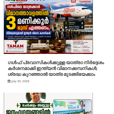
ഗൾഫ് പ്രവാസികൾക്കുള്ള യാത്രാ നിർദ്ദേശം
കർശനമാക്കി ഇന്ത്യൻ വിമാനക്കമ്പനികൾ;
ശ്രദ്ധ കുറഞ്ഞാൽ യാത്ര മുടങ്ങിയേക്കാം
July 30, 2026