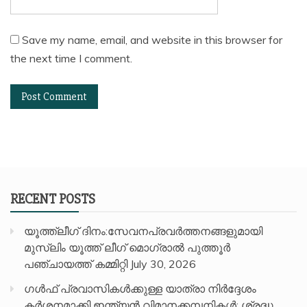
Save my name, email, and website in this browser for
the next time I comment.
RECENT POSTS
യൂത്ത്ലീഗ് ദിനം:സേവനപ്രവർത്തനങ്ങളുമായി
മുസ്ലിം യൂത്ത് ലീഗ് മൊഗ്രാൽ പുത്തൂർ
പഞ്ചായത്ത് കമ്മിറ്റി
July 30, 2026
ഗൾഫ് പ്രവാസികൾക്കുള്ള യാത്രാ നിർദ്ദേശം
കർശനമാക്കി ഇന്ത്യൻ വിമാനക്കമ്പനികൾ; ശ്രദ്ധ