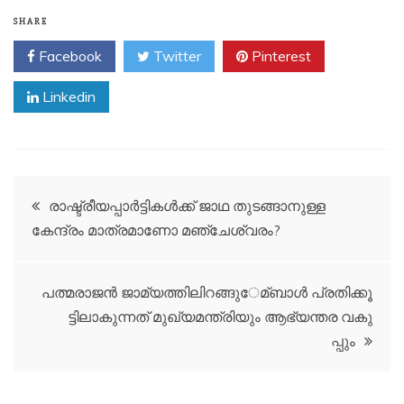
SHARE
Facebook
Twitter
Pinterest
Linkedin
Post
രാഷ്ട്രീയപ്പാർട്ടികൾക്ക് ജാഥ തുടങ്ങാനുള്ള
കേന്ദ്രം മാത്രമാണോ മഞ്ചേശ്വരം?
navigation
പ​ത്മ​രാ​ജ​ന്‍​ ജാ​മ്യ​ത്തി​ലി​റ​ങ്ങു​േ​മ്ബാ​ള്‍ പ്ര​തി​ക്കൂ​
ട്ടി​ലാ​കു​ന്ന​ത്​ മു​ഖ്യ​മ​ന്ത്രി​യും ആ​ഭ്യ​ന്ത​ര വ​കു​
പ്പും