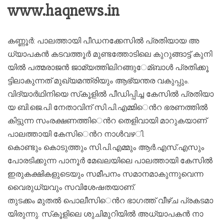
www.haqnews.in
ക​ണ്ണൂ​ര്‍: പാ​ല​ത്താ​യി പീ​ഡ​ന​ക്കേ​സി​ല്‍ പ്ര​തി​യാ​യ അ​
ധ്യാ​പ​ക​ന്‍ ക​ട​വ​ത്തൂ​ര്‍ മു​ണ്ട​ത്തോ​ടി​ലെ കു​റു​ങ്ങാ​ട്ട് കു​നി​
യി​ല്‍ പ​ത്മ​രാ​ജ​ന്‍​ ജാ​മ്യ​ത്തി​ലി​റ​ങ്ങു​േ​മ്ബാ​ള്‍ പ്ര​തി​ക്കൂ​
ട്ടി​ലാ​കു​ന്ന​ത്​ മു​ഖ്യ​മ​ന്ത്രി​യും ആ​ഭ്യ​ന്ത​ര വ​കു​പ്പും.
വി​ദ്യാ​ര്‍​ഥി​നി​യെ സ്​​കൂ​ളി​ല്‍ പീ​ഡി​പ്പി​ച്ച കേ​സി​ല്‍ പ്ര​തി​യാ​
യ ബി.​ജെ.​പി നേ​താ​വി​ന്​ സി.​പി.​എ​മ്മി​​െന്‍റ ഭ​ര​ണ​ത്തി​ല്‍
കി​ട്ടു​ന്ന സം​ര​ക്ഷ​ണ​ത്തി​​െന്‍റ തെ​ളി​വാ​യി മാ​റു​ക​യാ​ണ്​
പാ​ല​ത്താ​യി കേ​സി​​െന്‍റ നാ​ള്‍​വ​ഴ​ി.
കൊ​ണ്ടും കൊ​ടു​ത്തും ​സി.​പി.​എ​മ്മും ആ​ര്‍.​എ​സ്.​എ​സും
പോ​ര​ടി​ക്കു​ന്ന പാ​നൂ​ര്‍ മേ​ഖ​ല​യി​ലെ പാ​ല​ത്താ​യി കേ​സി​ല്‍
ഇ​രു​ക​ക്ഷി​ക​ളു​ടെ​യും സ​മീ​പ​നം സ​മാ​ന​മാ​കു​ന്നു​വെ​ന്ന
വൈ​രു​ധ്യ​വും സ​വി​ശേ​ഷ​ത​യാ​ണ്.
തു​ട​ക്കം മു​ത​ല്‍ പൊ​ലീ​സി​​െന്‍റ ഭാ​ഗ​ത്ത്​ വീ​ഴ്​​ച പ്ര​ക​ട​മാ​
യി​രു​ന്നു. സ്​​കൂ​ളി​ലെ ശു​ചി​മു​റി​യി​ല്‍ അ​ധ്യാ​പ​ക​ന്‍ നാ​