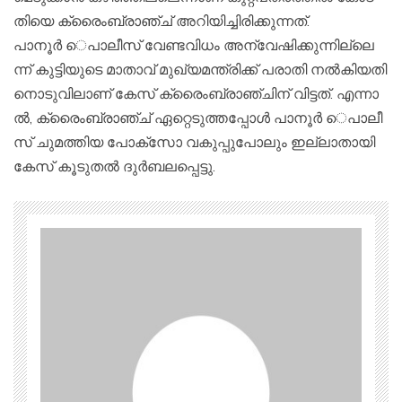
തി​യെ ക്രൈം​ബ്രാ​ഞ്ച്​ അ​റി​യി​ച്ചി​രി​ക്കു​ന്ന​ത്.
പാ​നൂ​ര്‍ ​െപാ​ലീ​സ്​ വേ​ണ്ട​വി​ധം അ​ന്വേ​ഷി​ക്കു​ന്നി​ല്ലെ​
ന്ന്​ ​കു​ട്ടി​യു​ടെ മാ​താ​വ്​ മു​ഖ്യ​മ​ന്ത്രി​ക്ക്​ പ​രാ​തി ന​ല്‍​കി​യ​തി​
നൊ​ടു​വി​ലാ​ണ്​ കേ​സ്​ ക്രൈം​ബ്രാ​ഞ്ചി​ന്​ വി​ട്ട​ത്. എ​ന്നാ​
ല്‍, ക്രൈം​ബ്രാ​ഞ്ച്​ ഏ​റ്റെ​ടു​ത്ത​പ്പോ​ള്‍ പാ​നൂ​ര്‍ ​െപാ​ലീ​
സ്​ ചു​മ​ത്തി​യ പോ​ക്​​സോ വ​കു​പ്പു​പോ​ലും ഇ​ല്ലാ​താ​യി
കേ​സ്​ കൂ​ടു​ത​ല്‍ ദു​ര്‍​ബ​ല​പ്പെ​ട്ടു.