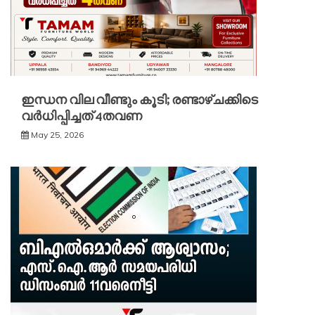
ഇന്ധന വില വീണ്ടും കൂടി; രണ്ടാഴ്ചക്കിടെ
വർധിപ്പിച്ചത് 4തവണ
May 25, 2026