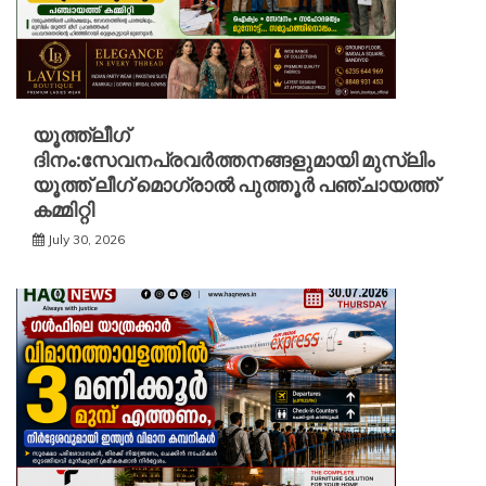
യൂത്ത്ലീഗ്
ദിനം:സേവനപ്രവർത്തനങ്ങളുമായി മുസ്ലിം
യൂത്ത് ലീഗ് മൊഗ്രാൽ പുത്തൂർ പഞ്ചായത്ത്
കമ്മിറ്റി
July 30, 2026