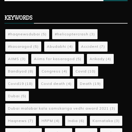
for:
KEYWORDS
#haqnewsdubai
(5)
#helicoptercrash
(3)
#kasaragod
(5)
Abudabhi
(4)
Accident
(7)
AIIMS
(3)
Aiims for kasaragod
(5)
Arikady
(4)
Bandiyod
(8)
Congress
(4)
Covid
(10)
Covid19
(18)
Covid death
(4)
Death
(19)
Dubai
(5)
Dubai malabar kala samskariga vedhi award 2021
(3)
Haqnews
(7)
HRPM
(4)
India
(6)
Karnataka
(3)