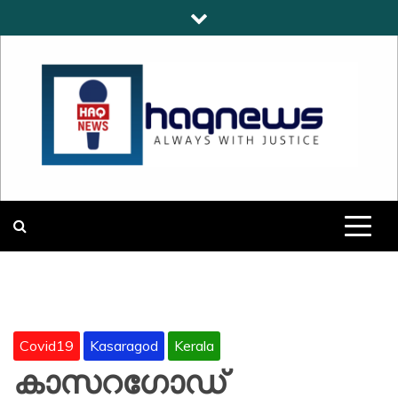
Skip
to
content
HAQNEWS
ALWAYS WITH JUSTICE
Covid19
Kasaragod
Kerala
കാസറഗോഡ്