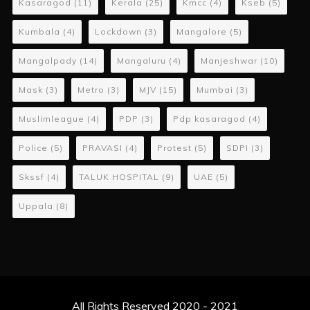
Kasaragod
(11)
Kerala
(25)
Kmcc
(4)
Kseb
(5)
Kumbala
(4)
Lockdown
(3)
Mangalore
(5)
Mangalpady
(14)
Mangaluru
(4)
Manjeshwar
(10)
Mask
(3)
Metro
(3)
MJV
(15)
Mumbai
(3)
Muslimleague
(4)
PDP
(3)
Pdp kasaragod
(4)
Police
(5)
PRAVASI
(4)
Protest
(5)
SDPI
(3)
Skssf
(4)
TALUK HOSPITAL
(9)
UAE
(5)
Uppala
(8)
All Rights Reserved 2020 - 2021