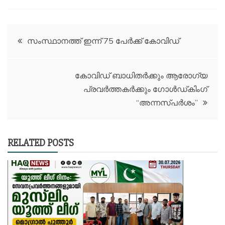
Post
സംസ്ഥാനത്ത് ഇന്ന് 75 പേർക്ക് കോവിഡ്
navigation
കോവിഡ് ബാധിതർക്കും ആരോഗ്യ
പ്രവർത്തകർക്കും ഗോൾഡ്കിംഗ്
“അന്നസ്പർശം”
RELATED POSTS