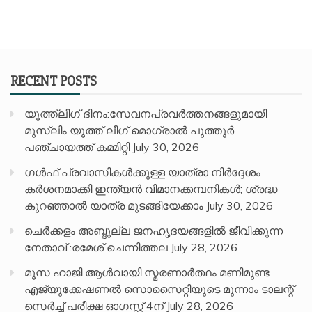
RECENT POSTS
യൂത്ത്ലീഗ് ദിനം:സേവനപ്രവർത്തനങ്ങളുമായി
മുസ്ലിം യൂത്ത് ലീഗ് മൊഗ്രാൽ പുത്തൂർ
പഞ്ചായത്ത് കമ്മിറ്റി
July 30, 2026
ഗൾഫ് പ്രവാസികൾക്കുള്ള യാത്രാ നിർദ്ദേശം
കർശനമാക്കി ഇന്ത്യൻ വിമാനക്കമ്പനികൾ; ശ്രദ്ധ
കുറഞ്ഞാൽ യാത്ര മുടങ്ങിയേക്കാം
July 30, 2026
ചെർക്കളം അബ്ദുല്ല ജനഹൃദയങ്ങളിൽ ജീവിക്കുന്ന
നേതാവ് :രമേശ് ചെന്നിത്തല
July 28, 2026
മൂസ ഹാജി ആൾവായി സ്മരണാർത്ഥം മണിമുണ്ട
എജ്യൂക്കേഷണൽ സൊസൈറ്റിയുടെ മൂന്നാം ടാലന്റ്
സെർച്ച് പരീക്ഷ ഓഗസ്റ്റ് 4ന്
July 28, 2026