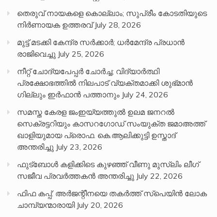
തെരുവ് നായകളെ കൊല്ലാം; സുപ്രീം കോടതിയുടെ
നിർണായക ഉത്തരവ്
July 28, 2026
മുട്ട് മടക്കി കേന്ദ്ര സർക്കാർ; ധർമേന്ദ്ര പ്രധാൻ
രാജിവെച്ചു
July 25, 2026
നീറ്റ് ചോദ്യപേപ്പര്‍ ചോര്‍ച്ച; വിദ്യാർത്ഥി
പ്രക്ഷോഭത്തിൽ നിലപാട് വ്യക്തമാക്കി ശുഭ്മാൻ
ഗില്ലും ഇർഫാൻ പത്താനും
July 24, 2026
സമസ്ത കേരള ജംഇയ്യത്തുൽ ഉലമ ജനറൽ
സെക്രട്ടറിയും കാസറഗോഡ് സംയുക്ത ജമാഅത്ത്
ഖാളിയുമായ പ്രൊഫ. കെ.ആലിക്കുട്ടി ഉസ്താദ്
അന്തരിച്ചു
July 23, 2026
ഫുട്ബോൾ കളിക്കിടെ കുഴഞ്ഞ് വീണു മുസ്ലിം ലീഗ്
സജീവ പ്രവർത്തകൻ അന്തരിച്ചു
July 22, 2026
ഫിഫ കപ്പ്: അർജന്റീനയെ തകർത്ത് സ്പെയിൻ ലോക
ചാമ്പ്യന്മാരായി
July 20, 2026