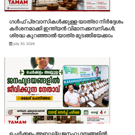
ഗൾഫ് പ്രവാസികൾക്കുള്ള യാത്രാ നിർദ്ദേശം
കർശനമാക്കി ഇന്ത്യൻ വിമാനക്കമ്പനികൾ;
ശ്രദ്ധ കുറഞ്ഞാൽ യാത്ര മുടങ്ങിയേക്കാം
July 30, 2026
ചെർക്കളം അബ്ദുല്ല ജനഹൃദയങ്ങളിൽ