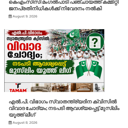
കെഎംസിസി മംഗൽപാടി പഞ്ചായത്ത് കമ്മിറ്റി
ജനപ്രതിനിധികൾക്ക് നിവേദനം നൽകി
August 9, 2026
എൽ.പി. വിഭാഗം സ്വാതന്ത്ര്യദിന ക്വിസിൽ
വിവാദ ചോദ്യം; നടപടി ആവശ്യപ്പെട്ട് മുസ്‌ലിം
യൂത്ത് ലീഗ്
August 8, 2026