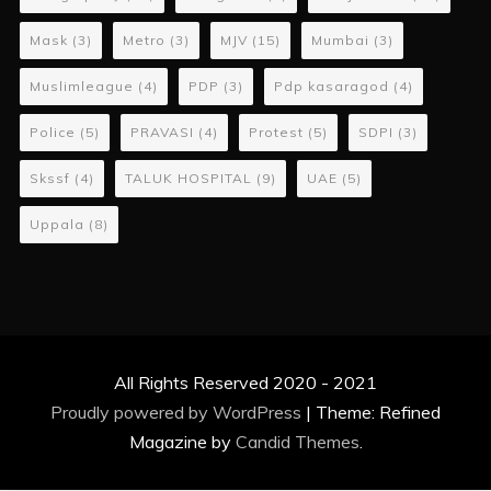
Mask
(3)
Metro
(3)
MJV
(15)
Mumbai
(3)
Muslimleague
(4)
PDP
(3)
Pdp kasaragod
(4)
Police
(5)
PRAVASI
(4)
Protest
(5)
SDPI
(3)
Skssf
(4)
TALUK HOSPITAL
(9)
UAE
(5)
Uppala
(8)
All Rights Reserved 2020 - 2021
Proudly powered by WordPress
|
Theme: Refined
Magazine by
Candid Themes
.