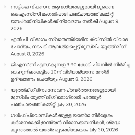
നാട്ടിലെ വികസന ആവശ്യങ്ങളുമായി ദുബൈ
കെഎംസിസി മംഗൽപാടി പഞ്ചായത്ത് കമ്മിറ്റി
ജനപ്രതിനിധികൾക്ക് നിവേദനം നൽകി
August 9,
2026
എൽ.പി. വിഭാഗം സ്വാതന്ത്ര്യദിന ക്വിസിൽ വിവാദ
ചോദ്യം; നടപടി ആവശ്യപ്പെട്ട് മുസ്‌ലിം യൂത്ത് ലീഗ്
August 8, 2026
ജി.എസ്.ബി.എസ് കുമ്പള 3.90 കോടി ചിലവിൽ നിർമിച്ച
ബഹുനിലകെട്ടിടം 10ന് വിദ്യാഭ്യാസ മന്ത്രി
ഉദ്ഘാടനം ചെയ്യും
August 8, 2026
യൂത്ത്ലീഗ് ദിനം:സേവനപ്രവർത്തനങ്ങളുമായി
മുസ്ലിം യൂത്ത് ലീഗ് മൊഗ്രാൽ പുത്തൂർ
പഞ്ചായത്ത് കമ്മിറ്റി
July 30, 2026
ഗൾഫ് പ്രവാസികൾക്കുള്ള യാത്രാ നിർദ്ദേശം
കർശനമാക്കി ഇന്ത്യൻ വിമാനക്കമ്പനികൾ; ശ്രദ്ധ
കുറഞ്ഞാൽ യാത്ര മുടങ്ങിയേക്കാം
July 30, 2026