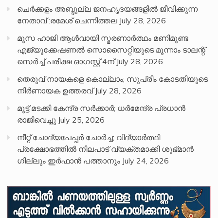
ചെർക്കളം അബ്ദുല്ല ജനഹൃദയങ്ങളിൽ ജീവിക്കുന്ന
നേതാവ് :രമേശ് ചെന്നിത്തല
July 28, 2026
മൂസ ഹാജി ആൾവായി സ്മരണാർത്ഥം മണിമുണ്ട
എജ്യൂക്കേഷണൽ സൊസൈറ്റിയുടെ മൂന്നാം ടാലന്റ്
സെർച്ച് പരീക്ഷ ഓഗസ്റ്റ് 4ന്
July 28, 2026
തെരുവ് നായകളെ കൊല്ലാം; സുപ്രീം കോടതിയുടെ
നിർണായക ഉത്തരവ്
July 28, 2026
മുട്ട് മടക്കി കേന്ദ്ര സർക്കാർ; ധർമേന്ദ്ര പ്രധാൻ
രാജിവെച്ചു
July 25, 2026
നീറ്റ് ചോദ്യപേപ്പര്‍ ചോര്‍ച്ച; വിദ്യാർത്ഥി
പ്രക്ഷോഭത്തിൽ നിലപാട് വ്യക്തമാക്കി ശുഭ്മാൻ
ഗില്ലും ഇർഫാൻ പത്താനും
July 24, 2026