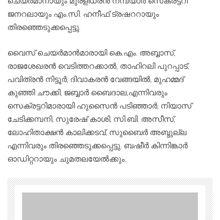
ചെയർമാനായും മുരളീധരൻ നമ്പ്യാർ സെക്രട്ടറി
ജനറലായും എം.സി. ഹനീഫ് ട്രഷററായും
തിരഞ്ഞെടുക്കപ്പെട്ടു.
വൈസ് ചെയർമാൻമാരായി കെ.എം. അബ്ബാസ്,
രാജശേഖരൻ വെടിത്തറക്കാൽ, താഹിറലി പുറപ്പാട്,
പവിത്രൻ നിട്ടൂർ, ദിവാകരൻ വേങ്ങയിൽ, മുഹമ്മദ്
കുഞ്ഞി ചൗക്കി, ജബ്ബാർ ബൈദാല,എന്നിവരും
സെക്രട്ടറിമാരായി ഹുസൈൻ പടിഞ്ഞാർ, നിയാസ്
ചേടിക്കമ്പനി, സുരേഷ് കാശി, സി.ബി. അസീസ്,
ലോഹിതാക്ഷൻ കാലിക്കടവ്, സുബൈർ അബ്ദുല്ല
എന്നിവരും തിരഞ്ഞെടുക്കപ്പെട്ടു. ബഷീർ കിന്നിങ്കാർ
ഓഡിറ്ററായും ചുമതലയേൽക്കും.