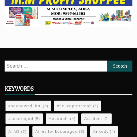
Search
for:
KEYWORDS
#haqnewsdubai
(5)
#helicoptercrash
(3)
#kasaragod
(5)
Abudabhi
(4)
Accident
(7)
AIIMS
(3)
Aiims for kasaragod
(5)
Arikady
(4)