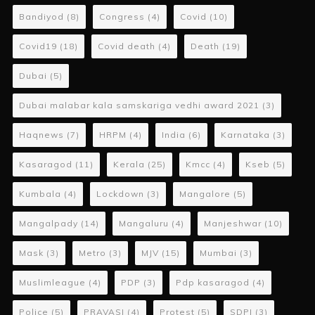
Bandiyod
(8)
Congress
(4)
Covid
(10)
Covid19
(18)
Covid death
(4)
Death
(19)
Dubai
(5)
Dubai malabar kala samskariga vedhi award 2021
(3)
Haqnews
(7)
HRPM
(4)
India
(6)
Karnataka
(3)
Kasaragod
(11)
Kerala
(25)
Kmcc
(4)
Kseb
(5)
Kumbala
(4)
Lockdown
(3)
Mangalore
(5)
Mangalpady
(14)
Mangaluru
(4)
Manjeshwar
(10)
Mask
(3)
Metro
(3)
MJV
(15)
Mumbai
(3)
Muslimleague
(4)
PDP
(3)
Pdp kasaragod
(4)
Police
(5)
PRAVASI
(4)
Protest
(5)
SDPI
(3)