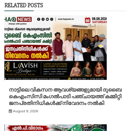
RELATED POSTS
നാട്ടിലെ വികസന ആവശ്യങ്ങളുമായി ദുബൈ
കെഎംസിസി മംഗൽപാടി പഞ്ചായത്ത് കമ്മിറ്റി
ജനപ്രതിനിധികൾക്ക് നിവേദനം നൽകി
August 9, 2026