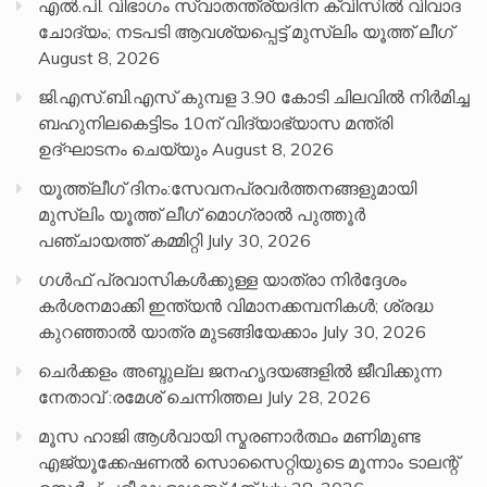
എൽ.പി. വിഭാഗം സ്വാതന്ത്ര്യദിന ക്വിസിൽ വിവാദ
ചോദ്യം; നടപടി ആവശ്യപ്പെട്ട് മുസ്‌ലിം യൂത്ത് ലീഗ്
August 8, 2026
ജി.എസ്.ബി.എസ് കുമ്പള 3.90 കോടി ചിലവിൽ നിർമിച്ച
ബഹുനിലകെട്ടിടം 10ന് വിദ്യാഭ്യാസ മന്ത്രി
ഉദ്ഘാടനം ചെയ്യും
August 8, 2026
യൂത്ത്ലീഗ് ദിനം:സേവനപ്രവർത്തനങ്ങളുമായി
മുസ്ലിം യൂത്ത് ലീഗ് മൊഗ്രാൽ പുത്തൂർ
പഞ്ചായത്ത് കമ്മിറ്റി
July 30, 2026
ഗൾഫ് പ്രവാസികൾക്കുള്ള യാത്രാ നിർദ്ദേശം
കർശനമാക്കി ഇന്ത്യൻ വിമാനക്കമ്പനികൾ; ശ്രദ്ധ
കുറഞ്ഞാൽ യാത്ര മുടങ്ങിയേക്കാം
July 30, 2026
ചെർക്കളം അബ്ദുല്ല ജനഹൃദയങ്ങളിൽ ജീവിക്കുന്ന
നേതാവ് :രമേശ് ചെന്നിത്തല
July 28, 2026
മൂസ ഹാജി ആൾവായി സ്മരണാർത്ഥം മണിമുണ്ട
എജ്യൂക്കേഷണൽ സൊസൈറ്റിയുടെ മൂന്നാം ടാലന്റ്