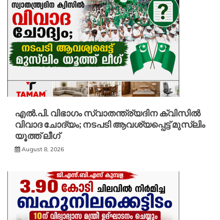
എൽ.പി. വിഭാഗം സ്വാതന്ത്ര്യദിന ക്വിസിൽ
വിവാദ ചോദ്യം; നടപടി ആവശ്യപ്പെട്ട് മുസ്‌ലിം
യൂത്ത് ലീഗ്
August 8, 2026