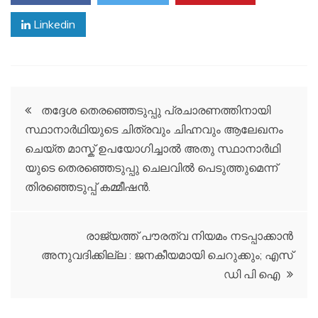
Linkedin
Post
ത​ദ്ദേ​ശ തെ​ര​ഞ്ഞെ​ടു​പ്പു പ്ര​ചാ​ര​ണ​ത്തി​നാ​യി
സ്ഥാ​നാ​ര്‍​ഥി​യു​ടെ ചി​ത്ര​വും ചി​ഹ്ന​വും ആ​ലേ​ഖ​നം
navigation
ചെ​യ്ത മാ​സ്ക് ഉ​പ​യോ​ഗി​ച്ചാ​ല്‍ അ​തു സ്ഥാ​നാ​ര്‍​ഥി​
യു​ടെ തെ​ര​ഞ്ഞെ​ടു​പ്പു ചെ​ല​വി​ല്‍ പെ​ടു​ത്തുമെന്ന്
തിരഞ്ഞെടുപ്പ് കമ്മീഷന്‍.
രാജ്യത്ത് പൗരത്വ നിയമം നടപ്പാക്കാന്‍
അനുവദിക്കില്ല : ജനകീയമായി ചെറുക്കും; എസ്
ഡി പി ഐ