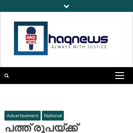
Skip
to
content
HAQNEWS
ALWAYS WITH JUSTICE
Advertisement
National
പത്ത് രൂപയ്ക്ക്