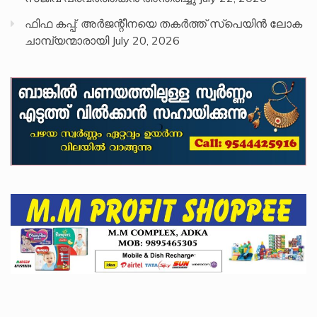
ഫിഫ കപ്പ്: അർജന്റീനയെ തകർത്ത് സ്പെയിൻ ലോക
ചാമ്പ്യന്മാരായി
July 20, 2026