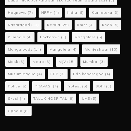
Dubai malabar kala samskariga vedhi award 2021
(3)
Haqnews
(7)
HRPM
(4)
India
(6)
Karnataka
(3)
Kasaragod
(11)
Kerala
(25)
Kmcc
(4)
Kseb
(5)
Kumbala
(4)
Lockdown
(3)
Mangalore
(5)
Mangalpady
(14)
Mangaluru
(4)
Manjeshwar
(10)
Mask
(3)
Metro
(3)
MJV
(15)
Mumbai
(3)
Muslimleague
(4)
PDP
(3)
Pdp kasaragod
(4)
Police
(5)
PRAVASI
(4)
Protest
(5)
SDPI
(3)
Skssf
(4)
TALUK HOSPITAL
(9)
UAE
(5)
Uppala
(8)