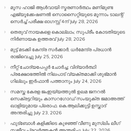
മൂസ ഹാജി ആൾവായി സ്മരണാർത്ഥം മണിമുണ്ട
എജ്യൂക്കേഷണൽ സൊസൈറ്റിയുടെ മൂന്നാം ടാലന്റ്
സെർച്ച് പരീക്ഷ ഓഗസ്റ്റ് 4ന്
July 28, 2026
തെരുവ് നായകളെ കൊല്ലാം; സുപ്രീം കോടതിയുടെ
നിർണായക ഉത്തരവ്
July 28, 2026
മുട്ട് മടക്കി കേന്ദ്ര സർക്കാർ; ധർമേന്ദ്ര പ്രധാൻ
രാജിവെച്ചു
July 25, 2026
നീറ്റ് ചോദ്യപേപ്പര്‍ ചോര്‍ച്ച; വിദ്യാർത്ഥി
പ്രക്ഷോഭത്തിൽ നിലപാട് വ്യക്തമാക്കി ശുഭ്മാൻ
ഗില്ലും ഇർഫാൻ പത്താനും
July 24, 2026
സമസ്ത കേരള ജംഇയ്യത്തുൽ ഉലമ ജനറൽ
സെക്രട്ടറിയും കാസറഗോഡ് സംയുക്ത ജമാഅത്ത്
ഖാളിയുമായ പ്രൊഫ. കെ.ആലിക്കുട്ടി ഉസ്താദ്
അന്തരിച്ചു
July 23, 2026
ഫുട്ബോൾ കളിക്കിടെ കുഴഞ്ഞ് വീണു മുസ്ലിം ലീഗ്
സജീവ പ്രവർത്തകൻ അന്തരിച്ചു
July 22, 2026