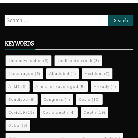
Search
for:
KEYWORDS
#haqnewsdubai
(5)
#helicoptercrash
(3)
#kasaragod
(5)
Abudabhi
(4)
Accident
(7)
AIIMS
(3)
Aiims for kasaragod
(5)
Arikady
(4)
Bandiyod
(8)
Congress
(4)
Covid
(10)
Covid19
(18)
Covid death
(4)
Death
(19)
Dubai
(5)