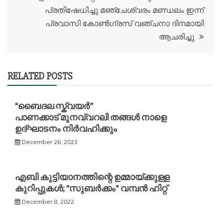
പ്രതിഷേധിച്ചു മഞ്ചേശ്വരം മണ്ഡലം ഇന്ന്
പ്രവാസി കോൺഗ്രസ്‌ വഞ്ചനാ ദിനമായി
ആചരിച്ചു
RELATED POSTS
“ബൈദല സ്ക്വയർ”
പാണക്കാട് മുനവ്വറലി തങ്ങൾ നാളെ
ഉദ്ഘാടനം നിർവഹിക്കും
December 26, 2023
എബി കുട്ടിയാനത്തിന്റെ ഉമ്മായ്ക്കുള്ള
കുറിപ്പുകൾ; “സുബര്‍ക്കം” വമ്പന്‍ ഹിറ്റ്
December 8, 2022