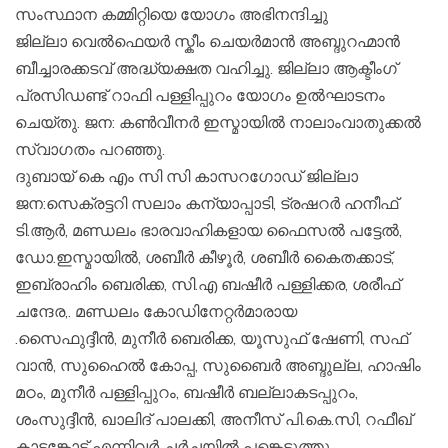
സംസ്ഥാന കമ്മിറ്റിയെ യോഗം അഭിനന്ദിച്ചു
ജില്ലാ വെൽഫെയർ സ്കീം ചെയർമാൻ അബ്ദുറഹ്മാൻ
ബീച്ചാരക്കടവ് അദ്ധ്യക്ഷത വഹിച്ചു. ജില്ലാ ആക്ടീംഗ്
പ്രസിഡണ്ട് റാഫി പള്ളിപ്പുറം യോഗം ഉൽഘാടനം
ചെയ്തു. ജന: കൺവീനർ ഇസ്മായിൽ നാലാംവാതുക്കൽ
സ്വാഗതം പറഞ്ഞു.
ദുബായ് കെ എം സി സി കാസറഗോഡ് ജില്ലാ
ജന:സെക്രട്ടറി സലാം കന്യാപ്പാടി, ട്രഷറർ ഹനീഫ്
ടി.ആർ, മണ്ഡലം ഭാരവാഹികളായ ഫൈസൽ പട്ടേൽ,
ഡോ.ഇസ്മായിൽ, ശബീർ കീഴൂർ, ശബീർ കൈതക്കാട്,
ഇബ്രാഹിം ബെരിക്ക, സി.എ ബഷീർ പള്ളിക്കര, ശരീഫ്
ചന്ദേര,. മണ്ഡലം കോഡിനേറ്റർമാരായ
.സൈഫുദ്ദീൻ, മുനീർ ബെരിക്ക, യൂസുഫ് ഷേണി, സഫ്
വാൻ, സുഹൈൽ കോപ്പ, സുബൈർ അബ്ദുല്ല, ഹാഷിം
മഠം, മുനീർ പള്ളിപ്പുറം, ബഷീർ ബല്ലാകടപ്പുറം,
ശംസുദ്ദീൻ, ഖാലിദ് പാലക്കി, അനീസ് പി.കെ.സി, റഫീഖ്
കാടങ്കോട് എന്നിവർ ചർച്ചയിൽ പങ്കെടുത്തു.