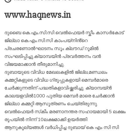
www.haqnews.in
ദുബൈ കെ.എം.സി.സി വെൽഫെയർ സ്കീം കാസർകോട്
ജില്ലാ കെ.എം.സി.സി കാംപയ്നിൻ്റെ
പ്രചരണോൽഘാടനം സൂം ക്ലൗഡ് റൂമിൽ
സംഘടിപ്പിച്ചു.ക്യാമ്പയിൻ പ്രവർത്തനം വൻ
വിജയമാക്കാൻ തീരുമാനിച്ചു.
ദുബായുടെ വിവിധ മേഖലകളിൽ ജില്ല,മണ്ഡലം
കമ്മറ്റികളുടെ വിവിധ ഗ്രൂപ്പുകളായി മെമ്പർമാരെ
ചേർക്കുന്നതിന് പദ്ധതികളാവിഷ്ക്കരിച്ചു. ക്യാമ്പയ്ൻ
കാലയളവിൽ1000 പുതിയ മെമ്പർ മാരെ ചേർക്കാൻ
ജില്ലാ കമ്മറ്റി ആസൂത്രണം ചെയ്തിരുന്നു.
വെൽഫെയർ സ്‌കീം മരണാനന്തര സഹായമായി 5 ലക്ഷം
രൂപയിൽ നിന്ന് 10ലക്ഷമാക്കി ഉയർത്തി
ആനുകൂല്യങ്ങൾ വർധിപ്പിച്ച ദുബായ് കെ എം സി സി