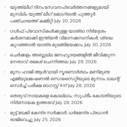
യൂത്ത്ലീഗ് ദിനം:സേവനപ്രവർത്തനങ്ങളുമായി
മുസ്ലിം യൂത്ത് ലീഗ് മൊഗ്രാൽ പുത്തൂർ
പഞ്ചായത്ത് കമ്മിറ്റി
July 30, 2026
ഗൾഫ് പ്രവാസികൾക്കുള്ള യാത്രാ നിർദ്ദേശം
കർശനമാക്കി ഇന്ത്യൻ വിമാനക്കമ്പനികൾ; ശ്രദ്ധ
കുറഞ്ഞാൽ യാത്ര മുടങ്ങിയേക്കാം
July 30, 2026
ചെർക്കളം അബ്ദുല്ല ജനഹൃദയങ്ങളിൽ ജീവിക്കുന്ന
നേതാവ് :രമേശ് ചെന്നിത്തല
July 28, 2026
മൂസ ഹാജി ആൾവായി സ്മരണാർത്ഥം മണിമുണ്ട
എജ്യൂക്കേഷണൽ സൊസൈറ്റിയുടെ മൂന്നാം ടാലന്റ്
സെർച്ച് പരീക്ഷ ഓഗസ്റ്റ് 4ന്
July 28, 2026
തെരുവ് നായകളെ കൊല്ലാം; സുപ്രീം കോടതിയുടെ
നിർണായക ഉത്തരവ്
July 28, 2026
മുട്ട് മടക്കി കേന്ദ്ര സർക്കാർ; ധർമേന്ദ്ര പ്രധാൻ
രാജിവെച്ചു
July 25, 2026