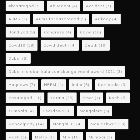
#kasaragod
(5)
Abudabhi
(4)
Accident
(7)
AIIMS
(3)
Aiims for kasaragod
(5)
Arikady
(4)
Bandiyod
(8)
Congress
(4)
Covid
(10)
Covid19
(18)
Covid death
(4)
Death
(19)
Dubai
(5)
Dubai malabar kala samskariga vedhi award 2021
(3)
Haqnews
(7)
HRPM
(4)
India
(6)
Karnataka
(3)
Kasaragod
(11)
Kerala
(25)
Kmcc
(4)
Kseb
(5)
Kumbala
(4)
Lockdown
(3)
Mangalore
(5)
Mangalpady
(14)
Mangaluru
(4)
Manjeshwar
(10)
Mask
(3)
Metro
(3)
MJV
(15)
Mumbai
(3)