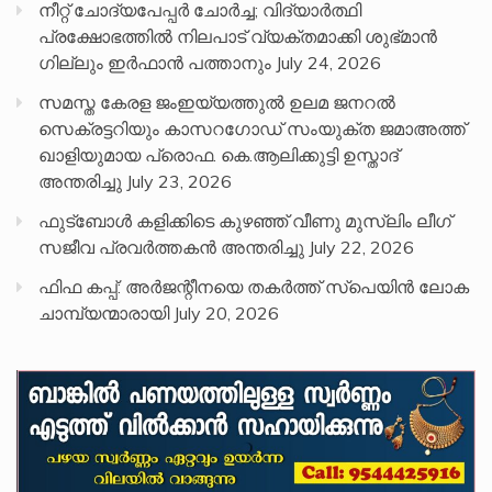
നീറ്റ് ചോദ്യപേപ്പര്‍ ചോര്‍ച്ച; വിദ്യാർത്ഥി
പ്രക്ഷോഭത്തിൽ നിലപാട് വ്യക്തമാക്കി ശുഭ്മാൻ
ഗില്ലും ഇർഫാൻ പത്താനും
July 24, 2026
സമസ്ത കേരള ജംഇയ്യത്തുൽ ഉലമ ജനറൽ
സെക്രട്ടറിയും കാസറഗോഡ് സംയുക്ത ജമാഅത്ത്
ഖാളിയുമായ പ്രൊഫ. കെ.ആലിക്കുട്ടി ഉസ്താദ്
അന്തരിച്ചു
July 23, 2026
ഫുട്ബോൾ കളിക്കിടെ കുഴഞ്ഞ് വീണു മുസ്ലിം ലീഗ്
സജീവ പ്രവർത്തകൻ അന്തരിച്ചു
July 22, 2026
ഫിഫ കപ്പ്: അർജന്റീനയെ തകർത്ത് സ്പെയിൻ ലോക
ചാമ്പ്യന്മാരായി
July 20, 2026