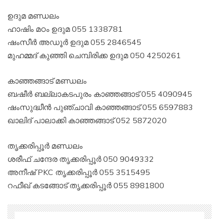
ഉദുമ മണ്ഡലം
ഹാഷിം മഠം ഉദുമ 055 1338781
ഷംസീർ അഡൂർ ഉദുമ 055 2846545
മുഹമ്മദ് കുഞ്ഞി ചെമ്പിരിക്ക ഉദുമ 050 4250261
കാഞ്ഞങ്ങാട് മണ്ഡലം
ബഷീർ ബല്ലാകടപുരം കാഞ്ഞങ്ങാട് 055 4090945
ഷംസുദ്ധീൻ പുഞ്ചാവി കാഞ്ഞങ്ങാട് 055 6597883
ഖാലിദ് പാലാക്കി കാഞ്ഞങ്ങാട് 052 5872020
തൃക്കരിപ്പൂർ മണ്ഡലം
ശരീഫ് ചന്ദേര തൃക്കരിപ്പൂർ 050 9049332
അനീഷ് PKC തൃക്കരിപ്പൂർ 055 3515495
റഫീഖ് കടങ്ങോട് തൃക്കരിപ്പൂർ 055 8981800