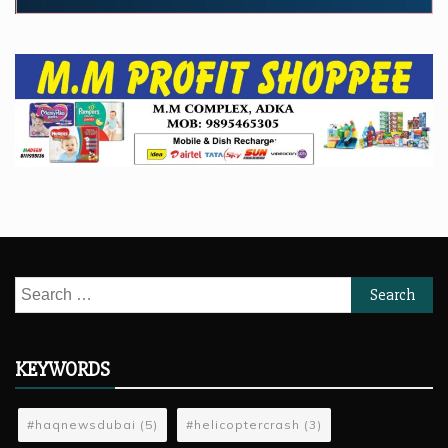
Search
for:
KEYWORDS
#haqnewsdubai
(5)
#helicoptercrash
(3)