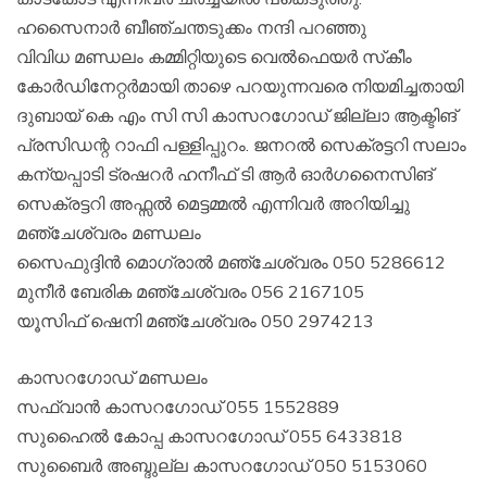
ഹസൈനാർ ബീഞ്ചന്തടുക്കം നന്ദി പറഞ്ഞു
വിവിധ മണ്ഡലം കമ്മിറ്റിയുടെ വെൽഫെയർ സ്‌കീം
കോർഡിനേറ്റർമായി താഴെ പറയുന്നവരെ നിയമിച്ചതായി
ദുബായ് കെ എം സി സി കാസറഗോഡ് ജില്ലാ ആക്ടിങ്
പ്രസിഡന്റ റാഫി പള്ളിപ്പുറം. ജനറൽ സെക്രട്ടറി സലാം
കന്യപ്പാടി ട്രഷറർ ഹനീഫ് ടി ആർ ഓർഗനൈസിങ്
സെക്രട്ടറി അഫ്സൽ മെട്ടമ്മൽ എന്നിവർ അറിയിച്ചു
മഞ്ചേശ്വരം മണ്ഡലം
സൈഫുദ്ദിൻ മൊഗ്രാൽ മഞ്ചേശ്വരം 050 5286612
മുനീർ ബേരിക മഞ്ചേശ്വരം 056 2167105
യൂസിഫ് ഷെനി മഞ്ചേശ്വരം 050 2974213
കാസറഗോഡ് മണ്ഡലം
സഫ്‌വാൻ കാസറഗോഡ് 055 1552889
സുഹൈൽ കോപ്പ കാസറഗോഡ് 055 6433818
സുബൈർ അബ്ദുല്ല കാസറഗോഡ് 050 5153060