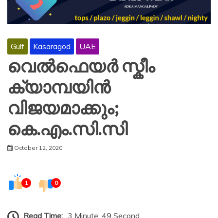
Gulf
Kasaragod
UAE
വെൽഫെയർ സ്കീം
ക്യാമ്പയിൻ
വിജയമാക്കും;
കെ.എം.സി.സി
October 12, 2020
1
0
Read Time:
3 Minute, 49 Second