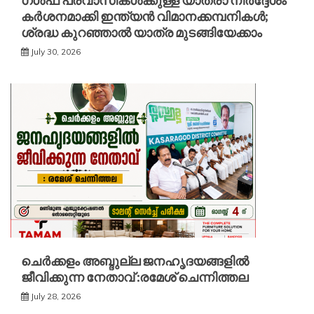
ഗൾഫ് പ്രവാസികൾക്കുള്ള യാത്രാ നിർദ്ദേശം
കർശനമാക്കി ഇന്ത്യൻ വിമാനക്കമ്പനികൾ;
ശ്രദ്ധ കുറഞ്ഞാൽ യാത്ര മുടങ്ങിയേക്കാം
July 30, 2026
ചെർക്കളം അബ്ദുല്ല ജനഹൃദയങ്ങളിൽ
ജീവിക്കുന്ന നേതാവ് :രമേശ് ചെന്നിത്തല
July 28, 2026