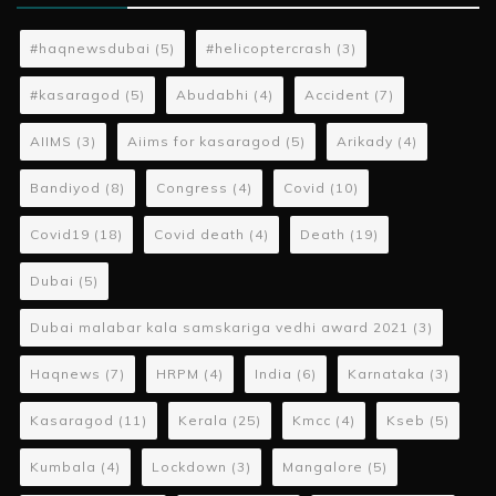
#haqnewsdubai
(5)
#helicoptercrash
(3)
#kasaragod
(5)
Abudabhi
(4)
Accident
(7)
AIIMS
(3)
Aiims for kasaragod
(5)
Arikady
(4)
Bandiyod
(8)
Congress
(4)
Covid
(10)
Covid19
(18)
Covid death
(4)
Death
(19)
Dubai
(5)
Dubai malabar kala samskariga vedhi award 2021
(3)
Haqnews
(7)
HRPM
(4)
India
(6)
Karnataka
(3)
Kasaragod
(11)
Kerala
(25)
Kmcc
(4)
Kseb
(5)
Kumbala
(4)
Lockdown
(3)
Mangalore
(5)