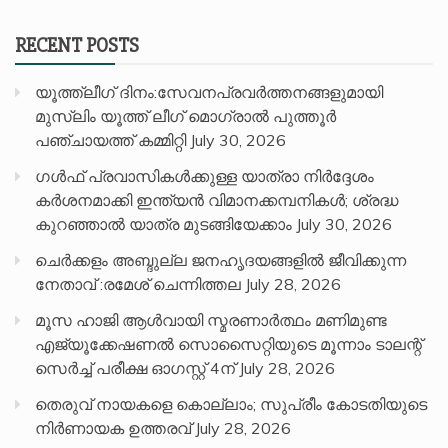
RECENT POSTS
യൂത്ത്ലീഗ് ദിനം:സേവനപ്രവർത്തനങ്ങളുമായി
മുസ്ലിം യൂത്ത് ലീഗ് മൊഗ്രാൽ പുത്തൂർ
പഞ്ചായത്ത് കമ്മിറ്റി
July 30, 2026
ഗൾഫ് പ്രവാസികൾക്കുള്ള യാത്രാ നിർദ്ദേശം
കർശനമാക്കി ഇന്ത്യൻ വിമാനക്കമ്പനികൾ; ശ്രദ്ധ
കുറഞ്ഞാൽ യാത്ര മുടങ്ങിയേക്കാം
July 30, 2026
ചെർക്കളം അബ്ദുല്ല ജനഹൃദയങ്ങളിൽ ജീവിക്കുന്ന
നേതാവ് :രമേശ് ചെന്നിത്തല
July 28, 2026
മൂസ ഹാജി ആൾവായി സ്മരണാർത്ഥം മണിമുണ്ട
എജ്യൂക്കേഷണൽ സൊസൈറ്റിയുടെ മൂന്നാം ടാലന്റ്
സെർച്ച് പരീക്ഷ ഓഗസ്റ്റ് 4ന്
July 28, 2026
തെരുവ് നായകളെ കൊല്ലാം; സുപ്രീം കോടതിയുടെ
നിർണായക ഉത്തരവ്
July 28, 2026