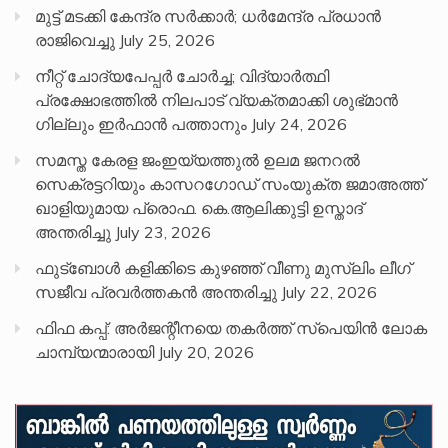
മുട്ട് മടക്കി കേന്ദ്ര സർക്കാർ; ധർമേന്ദ്ര പ്രധാൻ
രാജിവെച്ചു
July 25, 2026
നീറ്റ് ചോദ്യപേപ്പര്‍ ചോര്‍ച്ച; വിദ്യാർത്ഥി
പ്രക്ഷോഭത്തിൽ നിലപാട് വ്യക്തമാക്കി ശുഭ്മാൻ
ഗില്ലും ഇർഫാൻ പത്താനും
July 24, 2026
സമസ്ത കേരള ജംഇയ്യത്തുൽ ഉലമ ജനറൽ
സെക്രട്ടറിയും കാസറഗോഡ് സംയുക്ത ജമാഅത്ത്
ഖാളിയുമായ പ്രൊഫ. കെ.ആലിക്കുട്ടി ഉസ്താദ്
അന്തരിച്ചു
July 23, 2026
ഫുട്ബോൾ കളിക്കിടെ കുഴഞ്ഞ് വീണു മുസ്ലിം ലീഗ്
സജീവ പ്രവർത്തകൻ അന്തരിച്ചു
July 22, 2026
ഫിഫ കപ്പ്: അർജന്റീനയെ തകർത്ത് സ്പെയിൻ ലോക
ചാമ്പ്യന്മാരായി
July 20, 2026