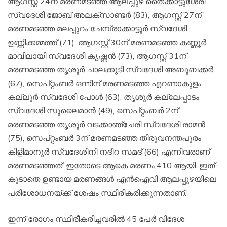
ആഗസ്റ്റ് 24ന് മരണമടഞ്ഞ ആലപ്പുഴ തൈക്കാട്ടുശേരി
സ്വദേശി ജോബ് അലക്‌സാണ്ടര്‍ (83), ആഗസ്റ്റ് 27ന്
മരണമടഞ്ഞ മലപ്പുറം ചേമ്പ്രാക്കാട്ടൂര്‍ സ്വദേശി
ഉണ്ണിക്കമ്മത്ത് (71), ആഗസ്റ്റ് 30ന് മരണമടഞ്ഞ കണ്ണൂര്‍
മാവിലായി സ്വദേശി കൃഷ്ണന്‍ (73), ആഗസ്റ്റ് 31ന്
മരണമടഞ്ഞ തൃശൂര്‍ ചാലക്കുടി സ്വദേശി അബൂബക്കര്‍
(67), സെപ്റ്റംബര്‍ ഒന്നിന് മരണമടഞ്ഞ എറണാകുളം
കല്ലൂര്‍ സ്വദേശി പോള്‍ (63), തൃശൂര്‍ കല്ലേപ്പാടം
സ്വദേശി സുലൈമാന്‍ (49), സെപ്റ്റംബര്‍ 2ന്
മരണമടഞ്ഞ തൃശൂര്‍ വടക്കാഞ്ചേരി സ്വദേശി രാമന്‍
(75), സെപ്റ്റംബര്‍ 3ന് മരണമടഞ്ഞ തിരുവനന്തപുരം
കിളിമാനൂര്‍ സ്വദേശിനി നദീറ സമദ് (66) എന്നിവരാണ്
മരണമടഞ്ഞത്. ഇതോടെ ആകെ മരണം 410 ആയി. ഇത്
കൂടാതെ ഉണ്ടായ മരണങ്ങള്‍ എന്‍ഐവി ആലപ്പുഴയിലെ
പരിശോധനയ്ക്ക് ശേഷം സ്ഥിരീകരിക്കുന്നതാണ്.
ഇന്ന് രോഗം സ്ഥിരീകരിച്ചവരില്‍ 45 പേര്‍ വിദേശ