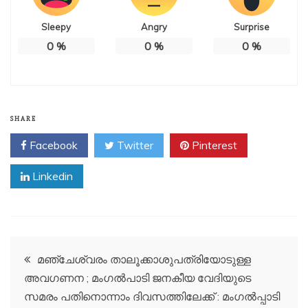
Sleepy
Angry
Surprise
0
%
0
%
0
%
SHARE
Facebook
Twitter
Pinterest
Linkedin
Post
മഞ്ചേശ്വരം താലൂക്കാശുപത്രിയോടുള്ള
അവഗണന ; മംഗൽപാടി ജനകീയ വേദിയുടെ
navigation
സമരം പതിനൊന്നാം ദിവസത്തിലേക്ക് : മംഗൽപ്പാടി