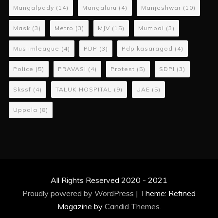
Mangalpady
(14)
Mangaluru
(4)
Manjeshwar
(10)
Mask
(3)
Metro
(3)
MJV
(15)
Mumbai
(3)
Muslimleague
(4)
PDP
(3)
Pdp kasaragod
(4)
Police
(5)
PRAVASI
(4)
Protest
(5)
SDPI
(3)
Skssf
(4)
TALUK HOSPITAL
(9)
UAE
(5)
Uppala
(8)
All Rights Reserved 2020 - 2021
Proudly powered by WordPress
|
Theme: Refined
Magazine by
Candid Themes
.