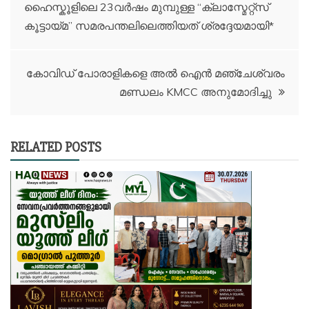
ഹൈസ്കൂളിലെ 23വർഷം മുമ്പുള്ള “ക്ലാസ്മേറ്റ്സ്
കൂട്ടായ്മ” സമരപന്തലിലെത്തിയത് ശ്രദ്ദേയമായി*
കോവിഡ് പോരാളികളെ അൽ ഐൻ മഞ്ചേശ്വരം
മണ്ഡലം KMCC അനുമോദിച്ചു
RELATED POSTS