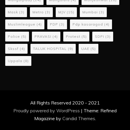
Mask
(3)
Metro
(3)
MJV
(15)
Mumbai
(3)
Muslimleague
(4)
PDP
(3)
Pdp kasaragod
(4)
Police
(5)
PRAVASI
(4)
Protest
(5)
SDPI
(3)
Skssf
(4)
TALUK HOSPITAL
(9)
UAE
(5)
Uppala
(8)
All Rights Reserved 2020 - 2021
Proudly powered by WordPress
|
Theme: Refined
Magazine by
Candid Themes
.