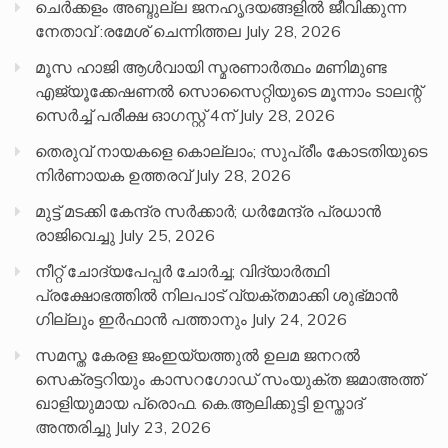
ചെർക്കളം അബ്ദുല്ല ജനഹൃദയങ്ങളിൽ ജീവിക്കുന്ന
നേതാവ് :രമേശ് ചെന്നിത്തല
July 28, 2026
മൂസ ഹാജി ആൾവായി സ്മരണാർത്ഥം മണിമുണ്ട
എജ്യൂക്കേഷണൽ സൊസൈറ്റിയുടെ മൂന്നാം ടാലന്റ്
സെർച്ച് പരീക്ഷ ഓഗസ്റ്റ് 4ന്
July 28, 2026
തെരുവ് നായകളെ കൊല്ലാം; സുപ്രീം കോടതിയുടെ
നിർണായക ഉത്തരവ്
July 28, 2026
മുട്ട് മടക്കി കേന്ദ്ര സർക്കാർ; ധർമേന്ദ്ര പ്രധാൻ
രാജിവെച്ചു
July 25, 2026
നീറ്റ് ചോദ്യപേപ്പര്‍ ചോര്‍ച്ച; വിദ്യാർത്ഥി
പ്രക്ഷോഭത്തിൽ നിലപാട് വ്യക്തമാക്കി ശുഭ്മാൻ
ഗില്ലും ഇർഫാൻ പത്താനും
July 24, 2026
സമസ്ത കേരള ജംഇയ്യത്തുൽ ഉലമ ജനറൽ
സെക്രട്ടറിയും കാസറഗോഡ് സംയുക്ത ജമാഅത്ത്
ഖാളിയുമായ പ്രൊഫ. കെ.ആലിക്കുട്ടി ഉസ്താദ്
അന്തരിച്ചു
July 23, 2026