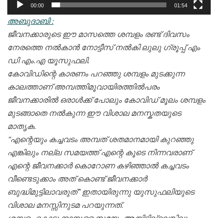
00:00
01:54
അബുദാബി :
ജീവനക്കാരുടെ ഈ മാസത്തെ ശമ്പളം രണ്ട് ദിവസം
നേരത്തെ നൽകാൻ നോട്ടീസ് നൽകി ലുലു ഗ്രൂപ്പ് എം
ഡി എം.എ യൂസുഫലി.
കോവിഡിന്റെ കാരണം പറഞ്ഞു ശമ്പളം മുടക്കുന്ന
കാലത്താണ് അമ്പത്തിമൂവായിരത്തിൽപരം
ജീവനക്കാരിൽ ഒരാൾക്ക് പോലും കോവിഡ് മൂലം ശമ്പളം
മുടങ്ങാതെ നൽകുന്ന ഈ വിശാല മനസ്കതയുടെ
മാതൃക.
“എന്റെയും കച്ചവടം അമ്പത് ശതമാനമായി കുറഞ്ഞു
എങ്കിലും നല്ല സമയത്ത് എന്റെ കൂടെ നിന്നവരാണ്
എന്റെ ജീവനക്കാർ കൊറോണ കഴിഞ്ഞാൽ കച്ചവടം
വീണ്ടെടുക്കാം അത് കൊണ്ട് ജീവനക്കാർ
ബുദ്ധിമുട്ടിലാവരുത്” ഇതായിരുന്നു യുസുഫലിയുടെ
വിശാല മനസ്സിനുടമ പറയുന്നത്.