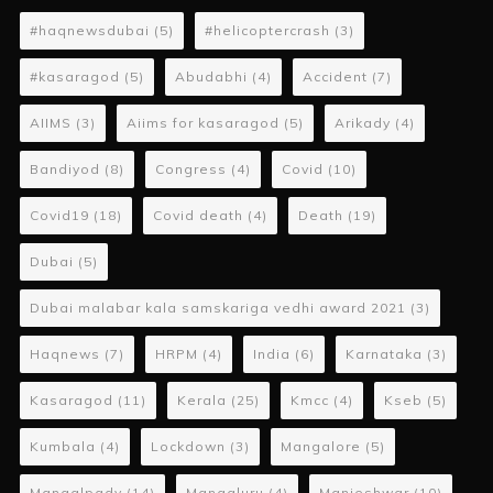
#haqnewsdubai
(5)
#helicoptercrash
(3)
#kasaragod
(5)
Abudabhi
(4)
Accident
(7)
AIIMS
(3)
Aiims for kasaragod
(5)
Arikady
(4)
Bandiyod
(8)
Congress
(4)
Covid
(10)
Covid19
(18)
Covid death
(4)
Death
(19)
Dubai
(5)
Dubai malabar kala samskariga vedhi award 2021
(3)
Haqnews
(7)
HRPM
(4)
India
(6)
Karnataka
(3)
Kasaragod
(11)
Kerala
(25)
Kmcc
(4)
Kseb
(5)
Kumbala
(4)
Lockdown
(3)
Mangalore
(5)
Mangalpady
(14)
Mangaluru
(4)
Manjeshwar
(10)