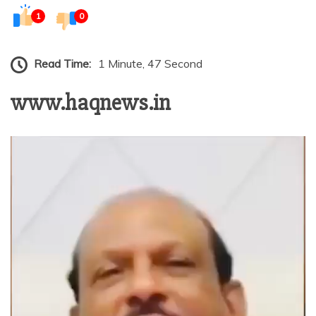
1
0
Read Time:
1 Minute, 47 Second
www.haqnews.in
Video
Player