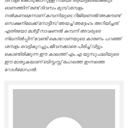
ശമ്പളം കൊടുക്കാനുള്ള സമയം ആയിട്ടില്ലെങ്കിലും
ഓണത്തിന് രണ്ട് ദിവസം മുമ്പ് ശമ്പളം
നൽകണമെന്നാണ് കമ്പനിയുടെ റീജിയണൽ/അക്കൗണ്ട്
സെക്ഷനിലേക്ക് നോട്ടീസ് അയച്ച് അദ്ദേഹം അറിയിച്ചത്.
എത്രയോ മൾട്ടീ നാഷണൽ കമ്പനി അവരുടെ
നിലനിൽപ്പിന് വേണ്ടി കൊറോണയുടെ കാരണം പറഞ്ഞ്
ശമ്പളം വെട്ടികുറച്ചും,ജീവനക്കാരെ പിരിച്ച് വിട്ടും
കൊണ്ടിരിക്കുന്ന ഈ കാലത്ത് എം.എ യൂസുഫലിയുടെ
ഈ മാതൃകയാണ് ബിസ്നസ്സ് രംഗത്തെ ഇന്നത്തെ
റോൾമോഡൽ.