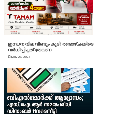
ഇന്ധന വില വീണ്ടും കൂടി; രണ്ടാഴ്ചക്കിടെ
വർധിപ്പിച്ചത് 4തവണ
May 25, 2026