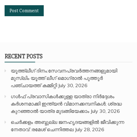
RECENT POSTS
യൂത്ത്ലീഗ് ദിനം:സേവനപ്രവർത്തനങ്ങളുമായി
മുസ്ലിം യൂത്ത് ലീഗ് മൊഗ്രാൽ പുത്തൂർ
പഞ്ചായത്ത് കമ്മിറ്റി
July 30, 2026
ഗൾഫ് പ്രവാസികൾക്കുള്ള യാത്രാ നിർദ്ദേശം
കർശനമാക്കി ഇന്ത്യൻ വിമാനക്കമ്പനികൾ; ശ്രദ്ധ
കുറഞ്ഞാൽ യാത്ര മുടങ്ങിയേക്കാം
July 30, 2026
ചെർക്കളം അബ്ദുല്ല ജനഹൃദയങ്ങളിൽ ജീവിക്കുന്ന
നേതാവ് :രമേശ് ചെന്നിത്തല
July 28, 2026