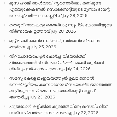
മൂസ ഹാജി ആൾവായി സ്മരണാർത്ഥം മണിമുണ്ട
എജ്യൂക്കേഷണൽ സൊസൈറ്റിയുടെ മൂന്നാം ടാലന്റ്
സെർച്ച് പരീക്ഷ ഓഗസ്റ്റ് 4ന്
July 28, 2026
തെരുവ് നായകളെ കൊല്ലാം; സുപ്രീം കോടതിയുടെ
നിർണായക ഉത്തരവ്
July 28, 2026
മുട്ട് മടക്കി കേന്ദ്ര സർക്കാർ; ധർമേന്ദ്ര പ്രധാൻ
രാജിവെച്ചു
July 25, 2026
നീറ്റ് ചോദ്യപേപ്പര്‍ ചോര്‍ച്ച; വിദ്യാർത്ഥി
പ്രക്ഷോഭത്തിൽ നിലപാട് വ്യക്തമാക്കി ശുഭ്മാൻ
ഗില്ലും ഇർഫാൻ പത്താനും
July 24, 2026
സമസ്ത കേരള ജംഇയ്യത്തുൽ ഉലമ ജനറൽ
സെക്രട്ടറിയും കാസറഗോഡ് സംയുക്ത ജമാഅത്ത്
ഖാളിയുമായ പ്രൊഫ. കെ.ആലിക്കുട്ടി ഉസ്താദ്
അന്തരിച്ചു
July 23, 2026
ഫുട്ബോൾ കളിക്കിടെ കുഴഞ്ഞ് വീണു മുസ്ലിം ലീഗ്
സജീവ പ്രവർത്തകൻ അന്തരിച്ചു
July 22, 2026