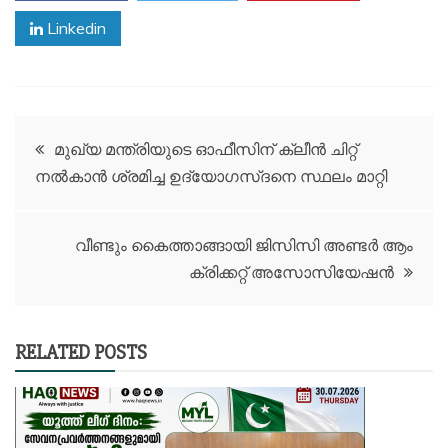
Linkedin
Post
മുഖ്യ മന്ത്രിയുടെ ഓഫീസിന് ക്ലീൻ ചിറ്റ്
നൽകാൻ ശ്രമിച്ച ഉദ്യോഗസ്ദനെ സ്ഥലം മാറ്റി
navigation
വീണ്ടും കൈത്താങ്ങായി ജിസിസി അണ്ടർ ആം
ക്രിക്കറ്റ് അസോസിയേഷൻ
RELATED POSTS