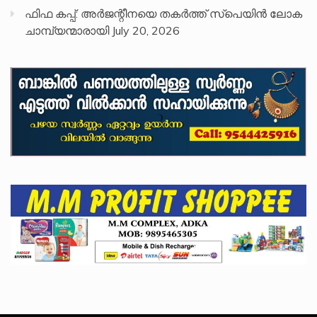
ഫിഫ കപ്പ്: അർജന്റീനയെ തകർത്ത് സ്പെയിൻ ലോക
ചാമ്പ്യന്മാരായി
July 20, 2026