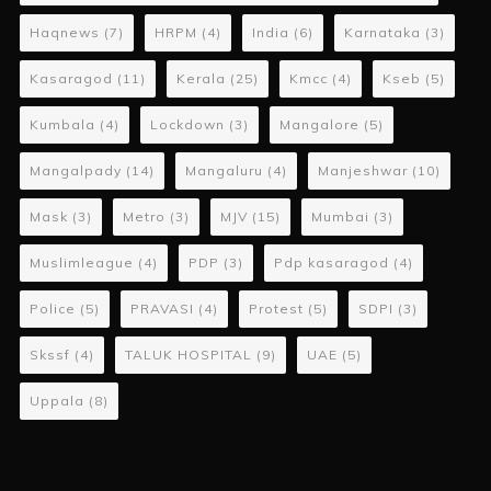
Haqnews
(7)
HRPM
(4)
India
(6)
Karnataka
(3)
Kasaragod
(11)
Kerala
(25)
Kmcc
(4)
Kseb
(5)
Kumbala
(4)
Lockdown
(3)
Mangalore
(5)
Mangalpady
(14)
Mangaluru
(4)
Manjeshwar
(10)
Mask
(3)
Metro
(3)
MJV
(15)
Mumbai
(3)
Muslimleague
(4)
PDP
(3)
Pdp kasaragod
(4)
Police
(5)
PRAVASI
(4)
Protest
(5)
SDPI
(3)
Skssf
(4)
TALUK HOSPITAL
(9)
UAE
(5)
Uppala
(8)