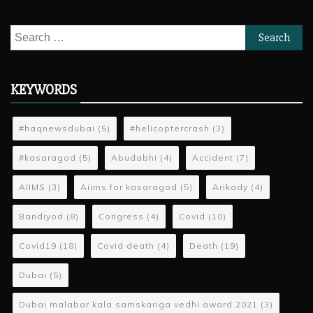
Search
for:
KEYWORDS
#haqnewsdubai
(5)
#helicoptercrash
(3)
#kasaragod
(5)
Abudabhi
(4)
Accident
(7)
AIIMS
(3)
Aiims for kasaragod
(5)
Arikady
(4)
Bandiyod
(8)
Congress
(4)
Covid
(10)
Covid19
(18)
Covid death
(4)
Death
(19)
Dubai
(5)
Dubai malabar kala samskariga vedhi award 2021
(3)