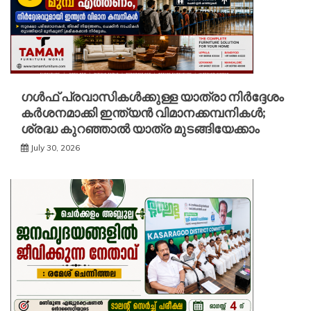
ഗൾഫ് പ്രവാസികൾക്കുള്ള യാത്രാ നിർദ്ദേശം
കർശനമാക്കി ഇന്ത്യൻ വിമാനക്കമ്പനികൾ;
ശ്രദ്ധ കുറഞ്ഞാൽ യാത്ര മുടങ്ങിയേക്കാം
July 30, 2026