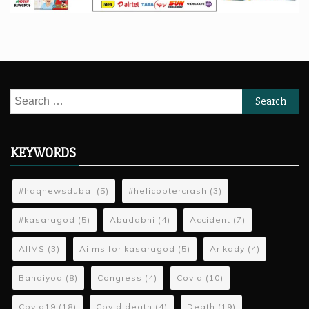
Search
for:
KEYWORDS
#haqnewsdubai
(5)
#helicoptercrash
(3)
#kasaragod
(5)
Abudabhi
(4)
Accident
(7)
AIIMS
(3)
Aiims for kasaragod
(5)
Arikady
(4)
Bandiyod
(8)
Congress
(4)
Covid
(10)
Covid19
(18)
Covid death
(4)
Death
(19)