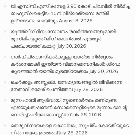
ജി.എസ്.ബി.എസ് കുമ്പള 3.90 കോടി ചിലവിൽ നിർമിച്ച
ബഹുനിലകെട്ടിടം 10ന് വിദ്യാഭ്യാസ മന്ത്രി
ഉദ്ഘാടനം ചെയ്യും
August 8, 2026
യൂത്ത്ലീഗ് ദിനം:സേവനപ്രവർത്തനങ്ങളുമായി
മുസ്ലിം യൂത്ത് ലീഗ് മൊഗ്രാൽ പുത്തൂർ
പഞ്ചായത്ത് കമ്മിറ്റി
July 30, 2026
ഗൾഫ് പ്രവാസികൾക്കുള്ള യാത്രാ നിർദ്ദേശം
കർശനമാക്കി ഇന്ത്യൻ വിമാനക്കമ്പനികൾ; ശ്രദ്ധ
കുറഞ്ഞാൽ യാത്ര മുടങ്ങിയേക്കാം
July 30, 2026
ചെർക്കളം അബ്ദുല്ല ജനഹൃദയങ്ങളിൽ ജീവിക്കുന്ന
നേതാവ് :രമേശ് ചെന്നിത്തല
July 28, 2026
മൂസ ഹാജി ആൾവായി സ്മരണാർത്ഥം മണിമുണ്ട
എജ്യൂക്കേഷണൽ സൊസൈറ്റിയുടെ മൂന്നാം ടാലന്റ്
സെർച്ച് പരീക്ഷ ഓഗസ്റ്റ് 4ന്
July 28, 2026
തെരുവ് നായകളെ കൊല്ലാം; സുപ്രീം കോടതിയുടെ
നിർണായക ഉത്തരവ്
July 28, 2026