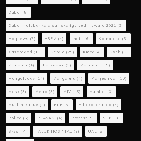
Dubai
(5)
Dubai malabar kala samskariga vedhi award 2021
(3)
Haqnews
(7)
HRPM
(4)
India
(6)
Karnataka
(3)
Kasaragod
(11)
Kerala
(25)
Kmcc
(4)
Kseb
(5)
Kumbala
(4)
Lockdown
(3)
Mangalore
(5)
Mangalpady
(14)
Mangaluru
(4)
Manjeshwar
(10)
Mask
(3)
Metro
(3)
MJV
(15)
Mumbai
(3)
Muslimleague
(4)
PDP
(3)
Pdp kasaragod
(4)
Police
(5)
PRAVASI
(4)
Protest
(5)
SDPI
(3)
Skssf
(4)
TALUK HOSPITAL
(9)
UAE
(5)