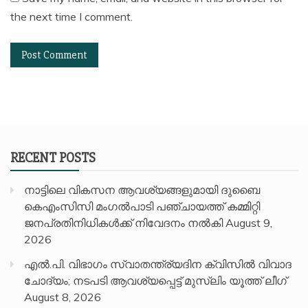
the next time I comment.
RECENT POSTS
നാട്ടിലെ വികസന ആവശ്യങ്ങളുമായി ദുബൈ
കെഎംസിസി മംഗൽപാടി പഞ്ചായത്ത് കമ്മിറ്റി
ജനപ്രതിനിധികൾക്ക് നിവേദനം നൽകി
August 9,
2026
എൽ.പി. വിഭാഗം സ്വാതന്ത്ര്യദിന ക്വിസിൽ വിവാദ
ചോദ്യം; നടപടി ആവശ്യപ്പെട്ട് മുസ്‌ലിം യൂത്ത് ലീഗ്
August 8, 2026