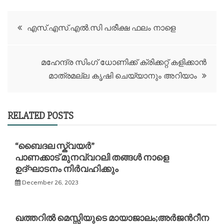
Post
എസ്.എസ്.എല്‍.സി പരീക്ഷ ഫലം നാളെ
navigation
മഹേന്ദ്ര സിംഗ് ധോണിക്ക് ക്രിക്കറ്റ് കളിക്കാൻ
മാത്രമല്ല കൃഷി ചെയ്യാനും അറിയാം
RELATED POSTS
“ബൈദല സ്ക്വയർ”
പാണക്കാട് മുനവ്വറലി തങ്ങൾ നാളെ
ഉദ്ഘാടനം നിർവഹിക്കും
December 26, 2023
ഖത്തറില്‍ മെസ്സിയുടെ മായാജാലം;അര്‍ജന്‍റീന