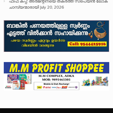
ഫിഫ കപ്പ്: അർജന്റീനയെ തകർത്ത് സ്പെയിൻ ലോക
ചാമ്പ്യന്മാരായി
July 20, 2026