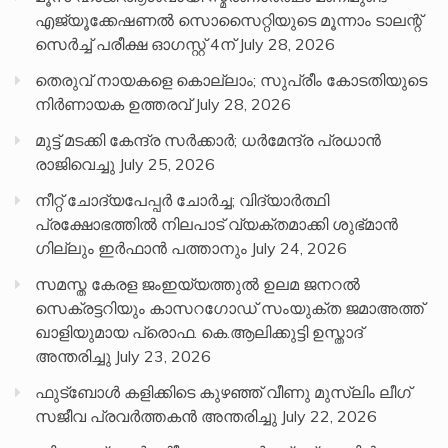
എജ്യൂക്കേഷണൽ സൊസൈറ്റിയുടെ മൂന്നാം ടാലന്റ്
സെർച്ച് പരീക്ഷ ഓഗസ്റ്റ് 4ന്
July 28, 2026
തെരുവ് നായകളെ കൊല്ലാം; സുപ്രീം കോടതിയുടെ
നിർണായക ഉത്തരവ്
July 28, 2026
മുട്ട് മടക്കി കേന്ദ്ര സർക്കാർ; ധർമേന്ദ്ര പ്രധാൻ
രാജിവെച്ചു
July 25, 2026
നീറ്റ് ചോദ്യപേപ്പര്‍ ചോര്‍ച്ച; വിദ്യാർത്ഥി
പ്രക്ഷോഭത്തിൽ നിലപാട് വ്യക്തമാക്കി ശുഭ്മാൻ
ഗില്ലും ഇർഫാൻ പത്താനും
July 24, 2026
സമസ്ത കേരള ജംഇയ്യത്തുൽ ഉലമ ജനറൽ
സെക്രട്ടറിയും കാസറഗോഡ് സംയുക്ത ജമാഅത്ത്
ഖാളിയുമായ പ്രൊഫ. കെ.ആലിക്കുട്ടി ഉസ്താദ്
അന്തരിച്ചു
July 23, 2026
ഫുട്ബോൾ കളിക്കിടെ കുഴഞ്ഞ് വീണു മുസ്ലിം ലീഗ്
സജീവ പ്രവർത്തകൻ അന്തരിച്ചു
July 22, 2026