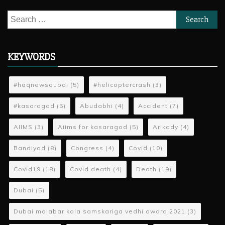
Search
for:
KEYWORDS
#haqnewsdubai
(5)
#helicoptercrash
(3)
#kasaragod
(5)
Abudabhi
(4)
Accident
(7)
AIIMS
(3)
Aiims for kasaragod
(5)
Arikady
(4)
Bandiyod
(8)
Congress
(4)
Covid
(10)
Covid19
(18)
Covid death
(4)
Death
(19)
Dubai
(5)
Dubai malabar kala samskariga vedhi award 2021
(3)