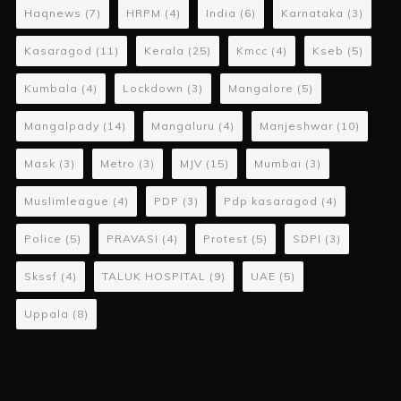
Haqnews
(7)
HRPM
(4)
India
(6)
Karnataka
(3)
Kasaragod
(11)
Kerala
(25)
Kmcc
(4)
Kseb
(5)
Kumbala
(4)
Lockdown
(3)
Mangalore
(5)
Mangalpady
(14)
Mangaluru
(4)
Manjeshwar
(10)
Mask
(3)
Metro
(3)
MJV
(15)
Mumbai
(3)
Muslimleague
(4)
PDP
(3)
Pdp kasaragod
(4)
Police
(5)
PRAVASI
(4)
Protest
(5)
SDPI
(3)
Skssf
(4)
TALUK HOSPITAL
(9)
UAE
(5)
Uppala
(8)