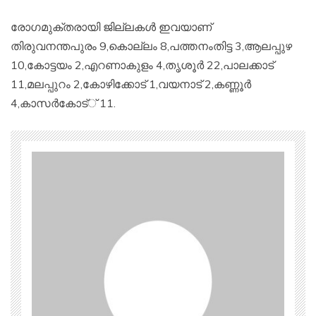
രോഗമുക്തരായി ജില്ലകൾ ഇവയാണ്
തിരുവനന്തപുരം 9,കൊല്ലം 8,പത്തനംതിട്ട 3,ആലപ്പുഴ
10,കോട്ടയം 2,എറണാകുളം 4,തൃശൂർ 22,പാലക്കാട്
11,മലപ്പുറം 2,കോഴിക്കോട് 1,വയനാട് 2,കണ്ണൂർ
4,കാസർകോട്് 11.