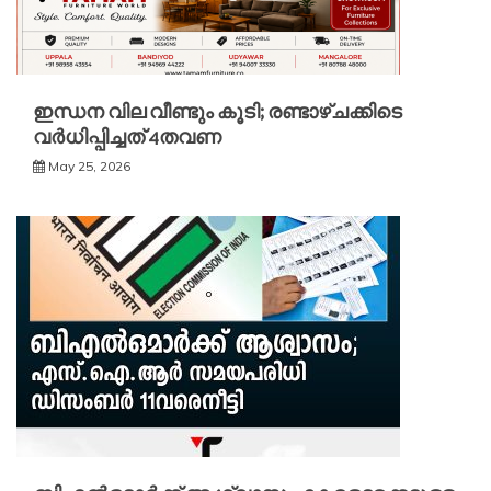
ഇന്ധന വില വീണ്ടും കൂടി; രണ്ടാഴ്ചക്കിടെ
വർധിപ്പിച്ചത് 4തവണ
May 25, 2026