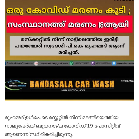
മുഹമ്മദ് ഉൾപ്പെടെ മസ്ക്കറ്റിൽ നിന്ന് മടങ്ങിയെത്തിയ
നാലുപേർക്ക് ബുധനാഴ്ച കോവിഡ് 19 പോസിറ്റീവ്
ആണെന്ന് സ്ഥിരീകരിച്ചിരുന്നു.