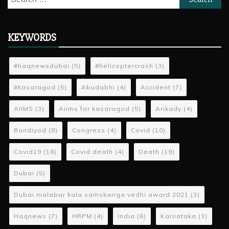
for:
KEYWORDS
#haqnewsdubai
(5)
#helicoptercrash
(3)
#kasaragod
(5)
Abudabhi
(4)
Accident
(7)
AIIMS
(3)
Aiims for kasaragod
(5)
Arikady
(4)
Bandiyod
(8)
Congress
(4)
Covid
(10)
Covid19
(18)
Covid death
(4)
Death
(19)
Dubai
(5)
Dubai malabar kala samskariga vedhi award 2021
(3)
Haqnews
(7)
HRPM
(4)
India
(6)
Karnataka
(3)