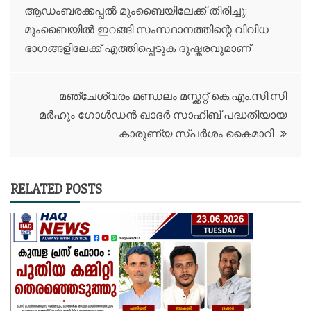
ആഡംബരക്കപ്പൽ മുംബൈയിലേക്ക് തിരിച്ചു;
navigation
മുംബൈയില്‍ ഇറങ്ങി സംസ്ഥാനത്തിന്റെ വിവിധ
ഭാഗങ്ങളിലേക്ക് എത്തിപ്പെടുക ദുഷ്കരവുമാണ്
മഞ്ചേശ്വരം മണ്ഡലം മസ്ക്കറ്റ് കെ.എം.സി.സി
മർഹൂം ഗോൾഡൻ ഖാദർ സാഹിബ് പദ്ധതിയായ
കാരുണ്യ സ്പർശം കൈമാറി
RELATED POSTS