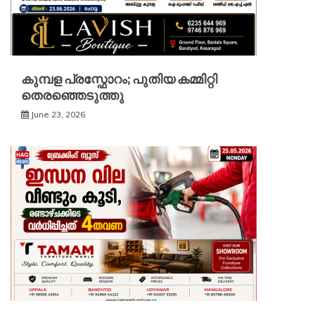
കുമ്പള പ്രസ്ഫോറം; പുതിയ കമ്മിറ്റി
തെരഞ്ഞെടുത്തു
June 23, 2026