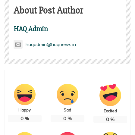
About Post Author
HAQ Admin
haqadmin@haqnews.in
Happy
Sad
Excited
0
%
0
%
0
%