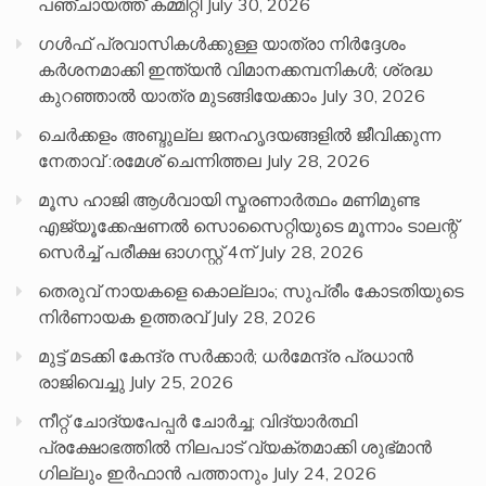
പഞ്ചായത്ത് കമ്മിറ്റി
July 30, 2026
ഗൾഫ് പ്രവാസികൾക്കുള്ള യാത്രാ നിർദ്ദേശം
കർശനമാക്കി ഇന്ത്യൻ വിമാനക്കമ്പനികൾ; ശ്രദ്ധ
കുറഞ്ഞാൽ യാത്ര മുടങ്ങിയേക്കാം
July 30, 2026
ചെർക്കളം അബ്ദുല്ല ജനഹൃദയങ്ങളിൽ ജീവിക്കുന്ന
നേതാവ് :രമേശ് ചെന്നിത്തല
July 28, 2026
മൂസ ഹാജി ആൾവായി സ്മരണാർത്ഥം മണിമുണ്ട
എജ്യൂക്കേഷണൽ സൊസൈറ്റിയുടെ മൂന്നാം ടാലന്റ്
സെർച്ച് പരീക്ഷ ഓഗസ്റ്റ് 4ന്
July 28, 2026
തെരുവ് നായകളെ കൊല്ലാം; സുപ്രീം കോടതിയുടെ
നിർണായക ഉത്തരവ്
July 28, 2026
മുട്ട് മടക്കി കേന്ദ്ര സർക്കാർ; ധർമേന്ദ്ര പ്രധാൻ
രാജിവെച്ചു
July 25, 2026
നീറ്റ് ചോദ്യപേപ്പര്‍ ചോര്‍ച്ച; വിദ്യാർത്ഥി
പ്രക്ഷോഭത്തിൽ നിലപാട് വ്യക്തമാക്കി ശുഭ്മാൻ
ഗില്ലും ഇർഫാൻ പത്താനും
July 24, 2026