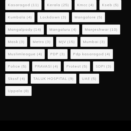
Kasaragod
(11)
Kerala
(25)
Kmcc
(4)
Kseb
(5)
Kumbala
(4)
Lockdown
(3)
Mangalore
(5)
Mangalpady
(14)
Mangaluru
(4)
Manjeshwar
(10)
Mask
(3)
Metro
(3)
MJV
(15)
Mumbai
(3)
Muslimleague
(4)
PDP
(3)
Pdp kasaragod
(4)
Police
(5)
PRAVASI
(4)
Protest
(5)
SDPI
(3)
Skssf
(4)
TALUK HOSPITAL
(9)
UAE
(5)
Uppala
(8)