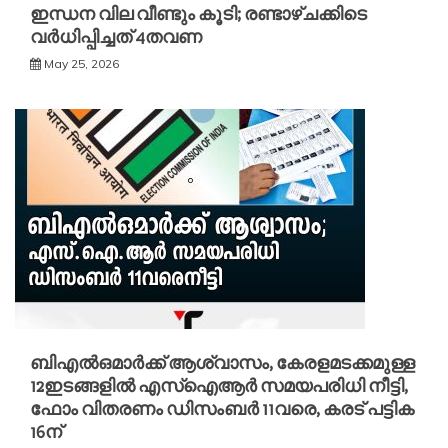
ഇന്ധന വില വീണ്ടും കൂടി; രണ്ടാഴ്ചക്കിടെ
വർധിപ്പിച്ചത് 4തവണ
May 25, 2026
ബിഎൽഒമാര്‍ക്ക് ആശ്വാസം, കേരളമടക്കമുള്ള
12ഇടങ്ങളിൽ എസ്ഐആര്‍ സമയപരിധി നീട്ടി,
ഫോം വിതരണം ഡിസംബര്‍ 11വരെ, കരട് പട്ടിക
16ന്