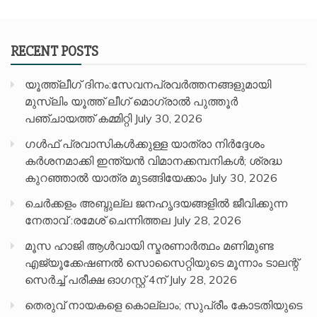
RECENT POSTS
യൂത്ത്ലീഗ് ദിനം:സേവനപ്രവർത്തനങ്ങളുമായി
മുസ്ലിം യൂത്ത് ലീഗ് മൊഗ്രാൽ പുത്തൂർ
പഞ്ചായത്ത് കമ്മിറ്റി
July 30, 2026
ഗൾഫ് പ്രവാസികൾക്കുള്ള യാത്രാ നിർദ്ദേശം
കർശനമാക്കി ഇന്ത്യൻ വിമാനക്കമ്പനികൾ; ശ്രദ്ധ
കുറഞ്ഞാൽ യാത്ര മുടങ്ങിയേക്കാം
July 30, 2026
ചെർക്കളം അബ്ദുല്ല ജനഹൃദയങ്ങളിൽ ജീവിക്കുന്ന
നേതാവ് :രമേശ് ചെന്നിത്തല
July 28, 2026
മൂസ ഹാജി ആൾവായി സ്മരണാർത്ഥം മണിമുണ്ട
എജ്യൂക്കേഷണൽ സൊസൈറ്റിയുടെ മൂന്നാം ടാലന്റ്
സെർച്ച് പരീക്ഷ ഓഗസ്റ്റ് 4ന്
July 28, 2026
തെരുവ് നായകളെ കൊല്ലാം; സുപ്രീം കോടതിയുടെ