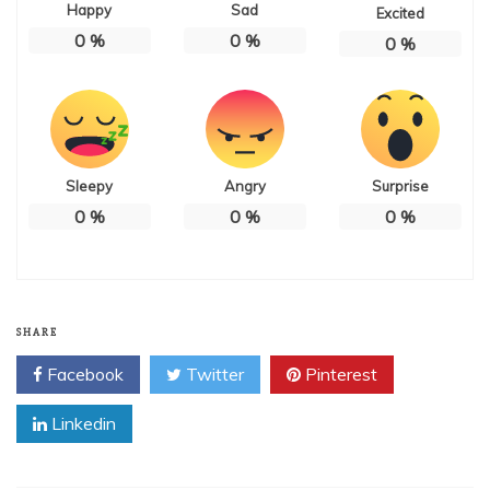
Happy
Sad
Excited
0
%
0
%
0
%
Sleepy
Angry
Surprise
0
%
0
%
0
%
SHARE
Facebook
Twitter
Pinterest
Linkedin