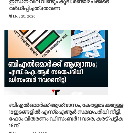
ഇന്ധന വില വീണ്ടും കൂടി; രണ്ടാഴ്ചക്കിടെ
വർധിപ്പിച്ചത് 4തവണ
May 25, 2026
ബിഎൽഒമാര്‍ക്ക് ആശ്വാസം, കേരളമടക്കമുള്ള
12ഇടങ്ങളിൽ എസ്ഐആര്‍ സമയപരിധി നീട്ടി,
ഫോം വിതരണം ഡിസംബര്‍ 11വരെ, കരട് പട്ടിക
16ന്