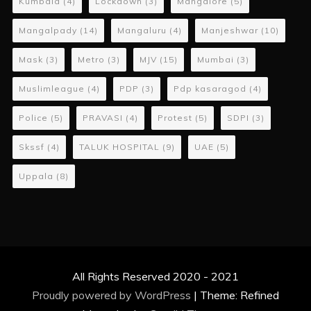
Kumbala
(4)
Lockdown
(3)
Mangalore
(5)
Mangalpady
(14)
Mangaluru
(4)
Manjeshwar
(10)
Mask
(3)
Metro
(3)
MJV
(15)
Mumbai
(3)
Muslimleague
(4)
PDP
(3)
Pdp kasaragod
(4)
Police
(5)
PRAVASI
(4)
Protest
(5)
SDPI
(3)
Skssf
(4)
TALUK HOSPITAL
(9)
UAE
(5)
Uppala
(8)
All Rights Reserved 2020 - 2021
Proudly powered by WordPress
|
Theme: Refined