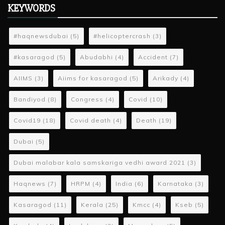
KEYWORDS
#haqnewsdubai
(5)
#helicoptercrash
(3)
#kasaragod
(5)
Abudabhi
(4)
Accident
(7)
AIIMS
(3)
Aiims for kasaragod
(5)
Arikady
(4)
Bandiyod
(8)
Congress
(4)
Covid
(10)
Covid19
(18)
Covid death
(4)
Death
(19)
Dubai
(5)
Dubai malabar kala samskariga vedhi award 2021
(3)
Haqnews
(7)
HRPM
(4)
India
(6)
Karnataka
(3)
Kasaragod
(11)
Kerala
(25)
Kmcc
(4)
Kseb
(5)