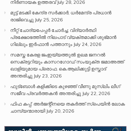
നിർണായക ഉത്തരവ്
July 28, 2026
മുട്ട് മടക്കി കേന്ദ്ര സർക്കാർ; ധർമേന്ദ്ര പ്രധാൻ
രാജിവെച്ചു
July 25, 2026
നീറ്റ് ചോദ്യപേപ്പര്‍ ചോര്‍ച്ച; വിദ്യാർത്ഥി
പ്രക്ഷോഭത്തിൽ നിലപാട് വ്യക്തമാക്കി ശുഭ്മാൻ
ഗില്ലും ഇർഫാൻ പത്താനും
July 24, 2026
സമസ്ത കേരള ജംഇയ്യത്തുൽ ഉലമ ജനറൽ
സെക്രട്ടറിയും കാസറഗോഡ് സംയുക്ത ജമാഅത്ത്
ഖാളിയുമായ പ്രൊഫ. കെ.ആലിക്കുട്ടി ഉസ്താദ്
അന്തരിച്ചു
July 23, 2026
ഫുട്ബോൾ കളിക്കിടെ കുഴഞ്ഞ് വീണു മുസ്ലിം ലീഗ്
സജീവ പ്രവർത്തകൻ അന്തരിച്ചു
July 22, 2026
ഫിഫ കപ്പ്: അർജന്റീനയെ തകർത്ത് സ്പെയിൻ ലോക
ചാമ്പ്യന്മാരായി
July 20, 2026