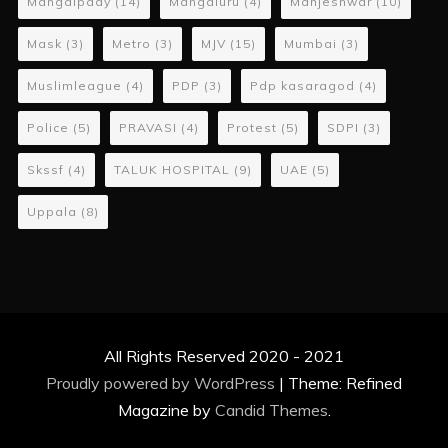
Mangalpady
(14)
Mangaluru
(4)
Manjeshwar
(10)
Mask
(3)
Metro
(3)
MJV
(15)
Mumbai
(3)
Muslimleague
(4)
PDP
(3)
Pdp kasaragod
(4)
Police
(5)
PRAVASI
(4)
Protest
(5)
SDPI
(3)
Skssf
(4)
TALUK HOSPITAL
(9)
UAE
(5)
Uppala
(8)
All Rights Reserved 2020 - 2021
Proudly powered by WordPress
|
Theme: Refined
Magazine by
Candid Themes
.