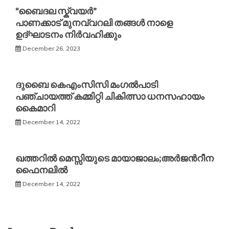
“ബൈദല സ്ക്വയർ”
പാണക്കാട് മുനവ്വറലി തങ്ങൾ നാളെ
ഉദ്ഘാടനം നിർവഹിക്കും
December 26, 2023
ദുബൈ കെഎംസിസി മംഗൽപാടി
പഞ്ചായത്ത് കമ്മിറ്റി ചികിത്സാ ധനസഹായം
കൈമാറി
December 14, 2022
ഖത്തറില്‍ മെസ്സിയുടെ മായാജാലം;അര്‍ജന്‍റീന
ഫൈനലില്‍
December 14, 2022