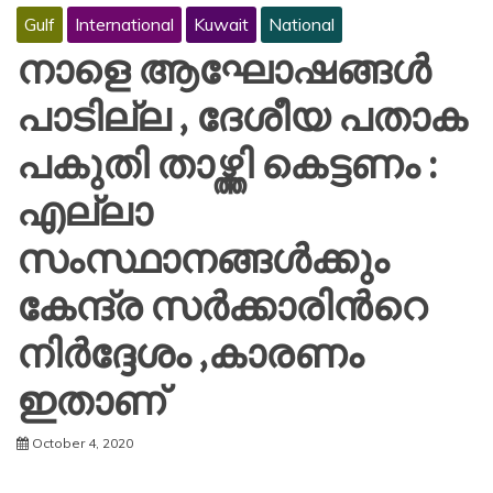
Gulf
International
Kuwait
National
നാളെ ആഘോഷങ്ങൾ
പാടില്ല , ദേശീയ പതാക
പകുതി താഴ്ത്തി കെട്ടണം :
എല്ലാ
സംസ്ഥാനങ്ങൾക്കും
കേന്ദ്ര സർക്കാരിൻറെ
നിർദ്ദേശം ,കാരണം
ഇതാണ്
October 4, 2020