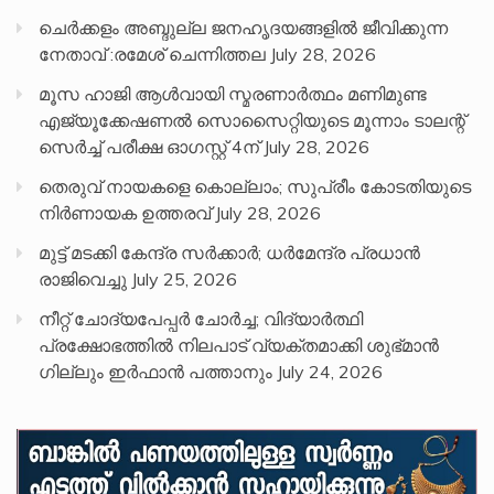
ചെർക്കളം അബ്ദുല്ല ജനഹൃദയങ്ങളിൽ ജീവിക്കുന്ന
നേതാവ് :രമേശ് ചെന്നിത്തല
July 28, 2026
മൂസ ഹാജി ആൾവായി സ്മരണാർത്ഥം മണിമുണ്ട
എജ്യൂക്കേഷണൽ സൊസൈറ്റിയുടെ മൂന്നാം ടാലന്റ്
സെർച്ച് പരീക്ഷ ഓഗസ്റ്റ് 4ന്
July 28, 2026
തെരുവ് നായകളെ കൊല്ലാം; സുപ്രീം കോടതിയുടെ
നിർണായക ഉത്തരവ്
July 28, 2026
മുട്ട് മടക്കി കേന്ദ്ര സർക്കാർ; ധർമേന്ദ്ര പ്രധാൻ
രാജിവെച്ചു
July 25, 2026
നീറ്റ് ചോദ്യപേപ്പര്‍ ചോര്‍ച്ച; വിദ്യാർത്ഥി
പ്രക്ഷോഭത്തിൽ നിലപാട് വ്യക്തമാക്കി ശുഭ്മാൻ
ഗില്ലും ഇർഫാൻ പത്താനും
July 24, 2026