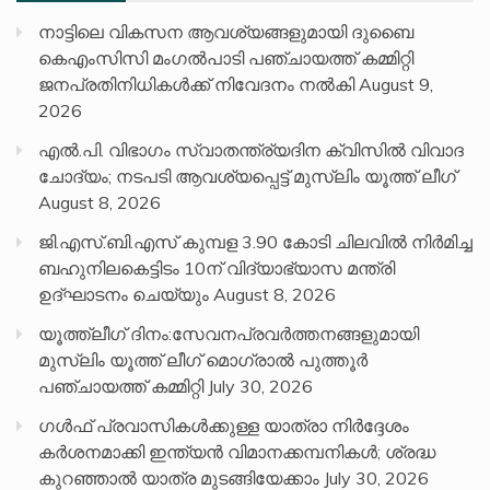
നാട്ടിലെ വികസന ആവശ്യങ്ങളുമായി ദുബൈ
കെഎംസിസി മംഗൽപാടി പഞ്ചായത്ത് കമ്മിറ്റി
ജനപ്രതിനിധികൾക്ക് നിവേദനം നൽകി
August 9,
2026
എൽ.പി. വിഭാഗം സ്വാതന്ത്ര്യദിന ക്വിസിൽ വിവാദ
ചോദ്യം; നടപടി ആവശ്യപ്പെട്ട് മുസ്‌ലിം യൂത്ത് ലീഗ്
August 8, 2026
ജി.എസ്.ബി.എസ് കുമ്പള 3.90 കോടി ചിലവിൽ നിർമിച്ച
ബഹുനിലകെട്ടിടം 10ന് വിദ്യാഭ്യാസ മന്ത്രി
ഉദ്ഘാടനം ചെയ്യും
August 8, 2026
യൂത്ത്ലീഗ് ദിനം:സേവനപ്രവർത്തനങ്ങളുമായി
മുസ്ലിം യൂത്ത് ലീഗ് മൊഗ്രാൽ പുത്തൂർ
പഞ്ചായത്ത് കമ്മിറ്റി
July 30, 2026
ഗൾഫ് പ്രവാസികൾക്കുള്ള യാത്രാ നിർദ്ദേശം
കർശനമാക്കി ഇന്ത്യൻ വിമാനക്കമ്പനികൾ; ശ്രദ്ധ
കുറഞ്ഞാൽ യാത്ര മുടങ്ങിയേക്കാം
July 30, 2026