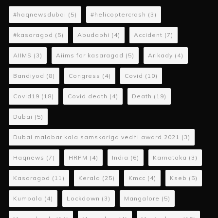
#haqnewsdubai
(5)
#helicoptercrash
(3)
#kasaragod
(5)
Abudabhi
(4)
Accident
(7)
AIIMS
(3)
Aiims for kasaragod
(5)
Arikady
(4)
Bandiyod
(8)
Congress
(4)
Covid
(10)
Covid19
(18)
Covid death
(4)
Death
(19)
Dubai
(5)
Dubai malabar kala samskariga vedhi award 2021
(3)
Haqnews
(7)
HRPM
(4)
India
(6)
Karnataka
(3)
Kasaragod
(11)
Kerala
(25)
Kmcc
(4)
Kseb
(5)
Kumbala
(4)
Lockdown
(3)
Mangalore
(5)