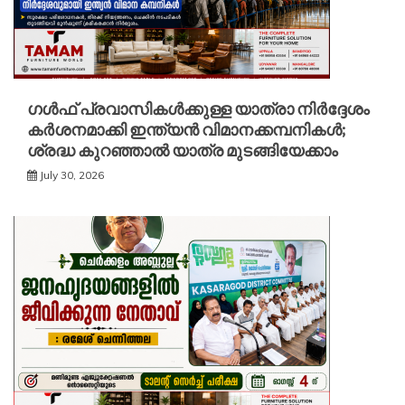
ഗൾഫ് പ്രവാസികൾക്കുള്ള യാത്രാ നിർദ്ദേശം
കർശനമാക്കി ഇന്ത്യൻ വിമാനക്കമ്പനികൾ;
ശ്രദ്ധ കുറഞ്ഞാൽ യാത്ര മുടങ്ങിയേക്കാം
July 30, 2026