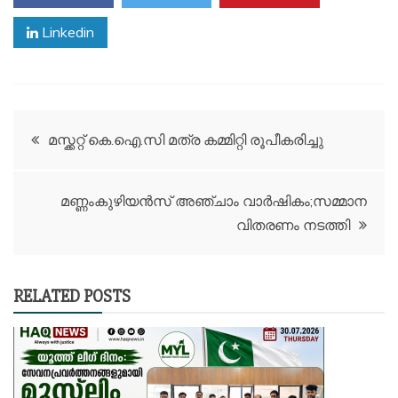
Linkedin
Post
മസ്ക്കറ്റ് കെ.ഐ.സി മത്ര കമ്മിറ്റി രൂപീകരിച്ചു
navigation
മണ്ണംകുഴിയൻസ് അഞ്ചാം വാർഷികം;സമ്മാന
വിതരണം നടത്തി
RELATED POSTS