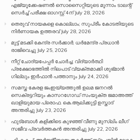
എജ്യൂക്കേഷണൽ സൊസൈറ്റിയുടെ മൂന്നാം ടാലന്റ്
സെർച്ച് പരീക്ഷ ഓഗസ്റ്റ് 4ന്
July 28, 2026
തെരുവ് നായകളെ കൊല്ലാം; സുപ്രീം കോടതിയുടെ
നിർണായക ഉത്തരവ്
July 28, 2026
മുട്ട് മടക്കി കേന്ദ്ര സർക്കാർ; ധർമേന്ദ്ര പ്രധാൻ
രാജിവെച്ചു
July 25, 2026
നീറ്റ് ചോദ്യപേപ്പര്‍ ചോര്‍ച്ച; വിദ്യാർത്ഥി
പ്രക്ഷോഭത്തിൽ നിലപാട് വ്യക്തമാക്കി ശുഭ്മാൻ
ഗില്ലും ഇർഫാൻ പത്താനും
July 24, 2026
സമസ്ത കേരള ജംഇയ്യത്തുൽ ഉലമ ജനറൽ
സെക്രട്ടറിയും കാസറഗോഡ് സംയുക്ത ജമാഅത്ത്
ഖാളിയുമായ പ്രൊഫ. കെ.ആലിക്കുട്ടി ഉസ്താദ്
അന്തരിച്ചു
July 23, 2026
ഫുട്ബോൾ കളിക്കിടെ കുഴഞ്ഞ് വീണു മുസ്ലിം ലീഗ്
സജീവ പ്രവർത്തകൻ അന്തരിച്ചു
July 22, 2026
ഫിഫ കപ്പ്: അർജന്റീനയെ തകർത്ത് സ്പെയിൻ ലോക