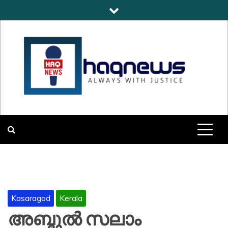
Skip
to
content
HAQNEWS
ALWAYS WITH JUSTICE
Kasaragod
Kerala
അബ്ദുൽ സലാം