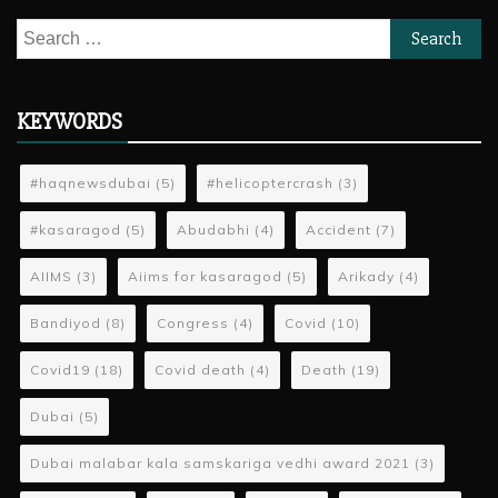
Search
for:
KEYWORDS
#haqnewsdubai
(5)
#helicoptercrash
(3)
#kasaragod
(5)
Abudabhi
(4)
Accident
(7)
AIIMS
(3)
Aiims for kasaragod
(5)
Arikady
(4)
Bandiyod
(8)
Congress
(4)
Covid
(10)
Covid19
(18)
Covid death
(4)
Death
(19)
Dubai
(5)
Dubai malabar kala samskariga vedhi award 2021
(3)