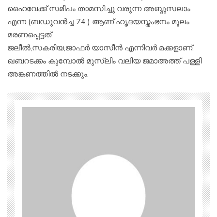
ഹൈവേക്ക് സമീപം താമസിച്ചു വരുന്ന അബ്ദുസലാം
എന്ന (ബഡുവൻച്ച 74 ) ആണ് ഹൃദയസ്തംഭനം മൂലം
മരണപ്പെട്ടത്.
ജലീൽ,സകരിയ,ജാഫർ യാസീൻ എന്നിവർ മക്കളാണ്.
ഖബറടക്കം കുമ്പോൽ മുസ്ലിം വലിയ ജമാഅത്ത് പള്ളി
അങ്കണത്തിൽ നടക്കും.