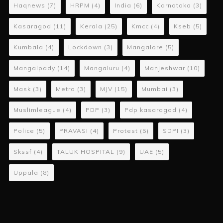
Haqnews
(7)
HRPM
(4)
India
(6)
Karnataka
(3)
Kasaragod
(11)
Kerala
(25)
Kmcc
(4)
Kseb
(5)
Kumbala
(4)
Lockdown
(3)
Mangalore
(5)
Mangalpady
(14)
Mangaluru
(4)
Manjeshwar
(10)
Mask
(3)
Metro
(3)
MJV
(15)
Mumbai
(3)
Muslimleague
(4)
PDP
(3)
Pdp kasaragod
(4)
Police
(5)
PRAVASI
(4)
Protest
(5)
SDPI
(3)
Skssf
(4)
TALUK HOSPITAL
(9)
UAE
(5)
Uppala
(8)