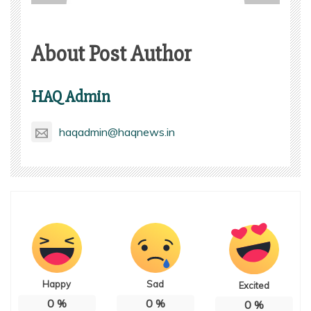
About Post Author
HAQ Admin
haqadmin@haqnews.in
Happy
Sad
Excited
0
%
0
%
0
%