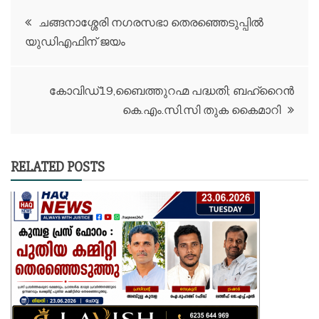
Post
ചങ്ങനാശ്ശേരി നഗരസഭാ തെരഞ്ഞെടുപ്പിൽ
യുഡിഎഫിന് ജയം
navigation
കോവിഡ്19,ബൈത്തുറഹ്മ പദ്ധതി; ബഹ്റൈൻ
കെ.എം.സി.സി തുക കൈമാറി
RELATED POSTS