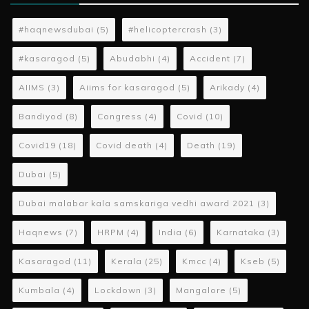
#haqnewsdubai
(5)
#helicoptercrash
(3)
#kasaragod
(5)
Abudabhi
(4)
Accident
(7)
AIIMS
(3)
Aiims for kasaragod
(5)
Arikady
(4)
Bandiyod
(8)
Congress
(4)
Covid
(10)
Covid19
(18)
Covid death
(4)
Death
(19)
Dubai
(5)
Dubai malabar kala samskariga vedhi award 2021
(3)
Haqnews
(7)
HRPM
(4)
India
(6)
Karnataka
(3)
Kasaragod
(11)
Kerala
(25)
Kmcc
(4)
Kseb
(5)
Kumbala
(4)
Lockdown
(3)
Mangalore
(5)