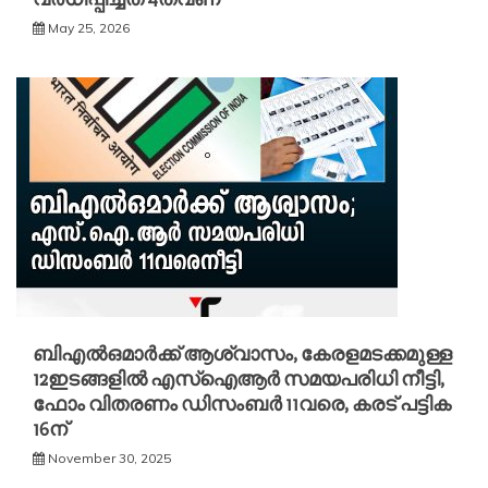
May 25, 2026
ബിഎൽഒമാര്‍ക്ക് ആശ്വാസം, കേരളമടക്കമുള്ള
12ഇടങ്ങളിൽ എസ്ഐആര്‍ സമയപരിധി നീട്ടി,
ഫോം വിതരണം ഡിസംബര്‍ 11വരെ, കരട് പട്ടിക
16ന്
November 30, 2025