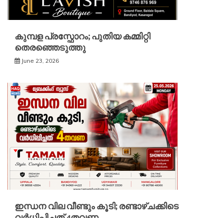
കുമ്പള പ്രസ്ഫോറം; പുതിയ കമ്മിറ്റി
തെരഞ്ഞെടുത്തു
June 23, 2026
ഇന്ധന വില വീണ്ടും കൂടി; രണ്ടാഴ്ചക്കിടെ
വർധിപ്പിച്ചത് 4തവണ