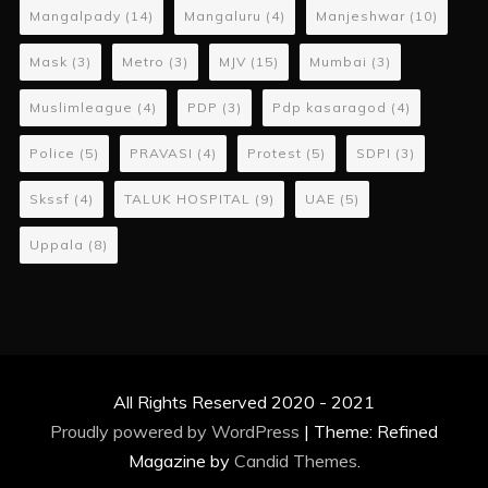
Mangalpady
(14)
Mangaluru
(4)
Manjeshwar
(10)
Mask
(3)
Metro
(3)
MJV
(15)
Mumbai
(3)
Muslimleague
(4)
PDP
(3)
Pdp kasaragod
(4)
Police
(5)
PRAVASI
(4)
Protest
(5)
SDPI
(3)
Skssf
(4)
TALUK HOSPITAL
(9)
UAE
(5)
Uppala
(8)
All Rights Reserved 2020 - 2021
Proudly powered by WordPress
|
Theme: Refined
Magazine by
Candid Themes
.