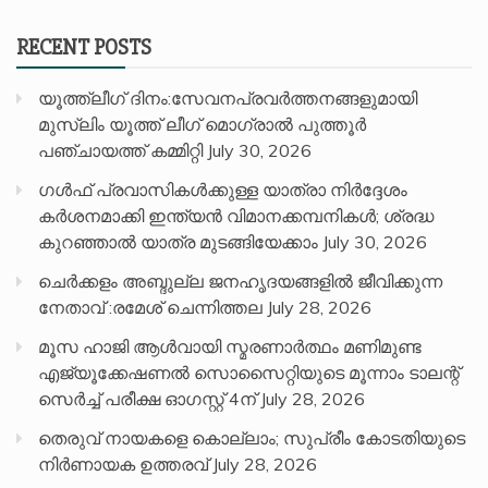
RECENT POSTS
യൂത്ത്ലീഗ് ദിനം:സേവനപ്രവർത്തനങ്ങളുമായി
മുസ്ലിം യൂത്ത് ലീഗ് മൊഗ്രാൽ പുത്തൂർ
പഞ്ചായത്ത് കമ്മിറ്റി
July 30, 2026
ഗൾഫ് പ്രവാസികൾക്കുള്ള യാത്രാ നിർദ്ദേശം
കർശനമാക്കി ഇന്ത്യൻ വിമാനക്കമ്പനികൾ; ശ്രദ്ധ
കുറഞ്ഞാൽ യാത്ര മുടങ്ങിയേക്കാം
July 30, 2026
ചെർക്കളം അബ്ദുല്ല ജനഹൃദയങ്ങളിൽ ജീവിക്കുന്ന
നേതാവ് :രമേശ് ചെന്നിത്തല
July 28, 2026
മൂസ ഹാജി ആൾവായി സ്മരണാർത്ഥം മണിമുണ്ട
എജ്യൂക്കേഷണൽ സൊസൈറ്റിയുടെ മൂന്നാം ടാലന്റ്
സെർച്ച് പരീക്ഷ ഓഗസ്റ്റ് 4ന്
July 28, 2026
തെരുവ് നായകളെ കൊല്ലാം; സുപ്രീം കോടതിയുടെ
നിർണായക ഉത്തരവ്
July 28, 2026