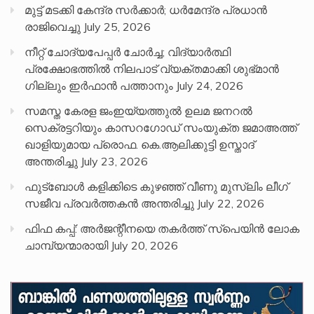
മുട്ട് മടക്കി കേന്ദ്ര സർക്കാർ; ധർമേന്ദ്ര പ്രധാൻ
രാജിവെച്ചു
July 25, 2026
നീറ്റ് ചോദ്യപേപ്പര്‍ ചോര്‍ച്ച; വിദ്യാർത്ഥി
പ്രക്ഷോഭത്തിൽ നിലപാട് വ്യക്തമാക്കി ശുഭ്മാൻ
ഗില്ലും ഇർഫാൻ പത്താനും
July 24, 2026
സമസ്ത കേരള ജംഇയ്യത്തുൽ ഉലമ ജനറൽ
സെക്രട്ടറിയും കാസറഗോഡ് സംയുക്ത ജമാഅത്ത്
ഖാളിയുമായ പ്രൊഫ. കെ.ആലിക്കുട്ടി ഉസ്താദ്
അന്തരിച്ചു
July 23, 2026
ഫുട്ബോൾ കളിക്കിടെ കുഴഞ്ഞ് വീണു മുസ്ലിം ലീഗ്
സജീവ പ്രവർത്തകൻ അന്തരിച്ചു
July 22, 2026
ഫിഫ കപ്പ്: അർജന്റീനയെ തകർത്ത് സ്പെയിൻ ലോക
ചാമ്പ്യന്മാരായി
July 20, 2026