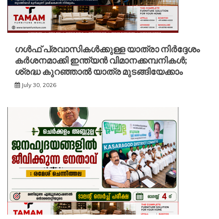
ഗൾഫ് പ്രവാസികൾക്കുള്ള യാത്രാ നിർദ്ദേശം
കർശനമാക്കി ഇന്ത്യൻ വിമാനക്കമ്പനികൾ;
ശ്രദ്ധ കുറഞ്ഞാൽ യാത്ര മുടങ്ങിയേക്കാം
July 30, 2026