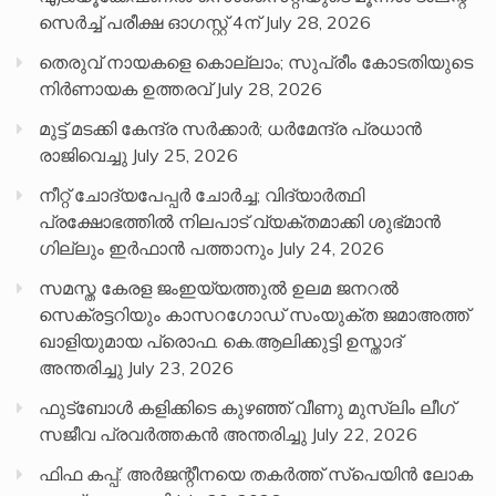
സെർച്ച് പരീക്ഷ ഓഗസ്റ്റ് 4ന്
July 28, 2026
തെരുവ് നായകളെ കൊല്ലാം; സുപ്രീം കോടതിയുടെ
നിർണായക ഉത്തരവ്
July 28, 2026
മുട്ട് മടക്കി കേന്ദ്ര സർക്കാർ; ധർമേന്ദ്ര പ്രധാൻ
രാജിവെച്ചു
July 25, 2026
നീറ്റ് ചോദ്യപേപ്പര്‍ ചോര്‍ച്ച; വിദ്യാർത്ഥി
പ്രക്ഷോഭത്തിൽ നിലപാട് വ്യക്തമാക്കി ശുഭ്മാൻ
ഗില്ലും ഇർഫാൻ പത്താനും
July 24, 2026
സമസ്ത കേരള ജംഇയ്യത്തുൽ ഉലമ ജനറൽ
സെക്രട്ടറിയും കാസറഗോഡ് സംയുക്ത ജമാഅത്ത്
ഖാളിയുമായ പ്രൊഫ. കെ.ആലിക്കുട്ടി ഉസ്താദ്
അന്തരിച്ചു
July 23, 2026
ഫുട്ബോൾ കളിക്കിടെ കുഴഞ്ഞ് വീണു മുസ്ലിം ലീഗ്
സജീവ പ്രവർത്തകൻ അന്തരിച്ചു
July 22, 2026
ഫിഫ കപ്പ്: അർജന്റീനയെ തകർത്ത് സ്പെയിൻ ലോക