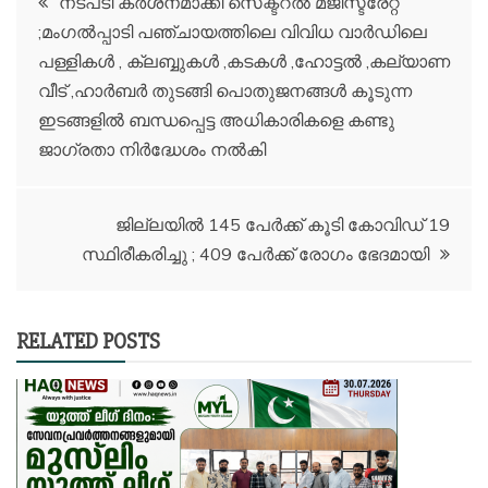
നടപടി കർശനമാക്കി സെക്ടറൽ മജിസ്ട്രേറ്റ്
;മംഗൽപ്പാടി പഞ്ചായത്തിലെ വിവിധ വാർഡിലെ
navigation
പള്ളികൾ , ക്ലബ്ബുകൾ ,കടകൾ ,ഹോട്ടൽ ,കല്യാണ
വീട് ,ഹാർബർ തുടങ്ങി പൊതുജനങ്ങൾ കൂടുന്ന
ഇടങ്ങളിൽ ബന്ധപ്പെട്ട അധികാരികളെ കണ്ടു
ജാഗ്രതാ നിർദ്ധേശം നൽകി
ജില്ലയില്‍ 145 പേര്‍ക്ക് കൂടി കോവിഡ് 19
സ്ഥിരീകരിച്ചു ; 409 പേര്‍ക്ക് രോഗം ഭേദമായി
RELATED POSTS