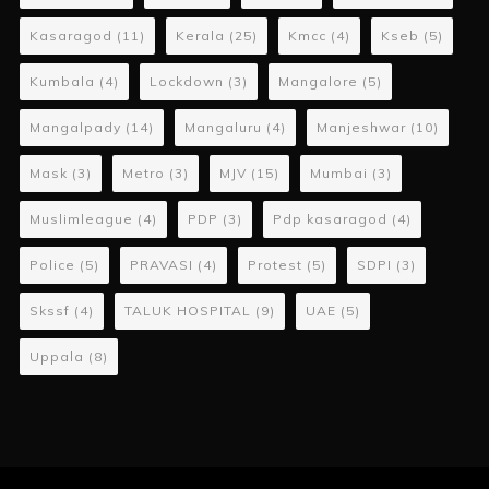
Kasaragod
(11)
Kerala
(25)
Kmcc
(4)
Kseb
(5)
Kumbala
(4)
Lockdown
(3)
Mangalore
(5)
Mangalpady
(14)
Mangaluru
(4)
Manjeshwar
(10)
Mask
(3)
Metro
(3)
MJV
(15)
Mumbai
(3)
Muslimleague
(4)
PDP
(3)
Pdp kasaragod
(4)
Police
(5)
PRAVASI
(4)
Protest
(5)
SDPI
(3)
Skssf
(4)
TALUK HOSPITAL
(9)
UAE
(5)
Uppala
(8)