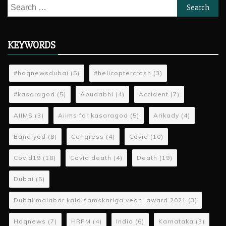
Search
for:
KEYWORDS
#haqnewsdubai
(5)
#helicoptercrash
(3)
#kasaragod
(5)
Abudabhi
(4)
Accident
(7)
AIIMS
(3)
Aiims for kasaragod
(5)
Arikady
(4)
Bandiyod
(8)
Congress
(4)
Covid
(10)
Covid19
(18)
Covid death
(4)
Death
(19)
Dubai
(5)
Dubai malabar kala samskariga vedhi award 2021
(3)
Haqnews
(7)
HRPM
(4)
India
(6)
Karnataka
(3)