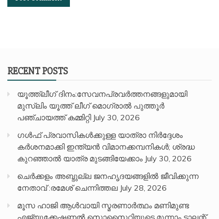
RECENT POSTS
യൂത്ത്ലീഗ് ദിനം:സേവനപ്രവർത്തനങ്ങളുമായി
മുസ്ലിം യൂത്ത് ലീഗ് മൊഗ്രാൽ പുത്തൂർ
പഞ്ചായത്ത് കമ്മിറ്റി
July 30, 2026
ഗൾഫ് പ്രവാസികൾക്കുള്ള യാത്രാ നിർദ്ദേശം
കർശനമാക്കി ഇന്ത്യൻ വിമാനക്കമ്പനികൾ; ശ്രദ്ധ
കുറഞ്ഞാൽ യാത്ര മുടങ്ങിയേക്കാം
July 30, 2026
ചെർക്കളം അബ്ദുല്ല ജനഹൃദയങ്ങളിൽ ജീവിക്കുന്ന
നേതാവ് :രമേശ് ചെന്നിത്തല
July 28, 2026
മൂസ ഹാജി ആൾവായി സ്മരണാർത്ഥം മണിമുണ്ട
എജ്യൂക്കേഷണൽ സൊസൈറ്റിയുടെ മൂന്നാം ടാലന്റ്