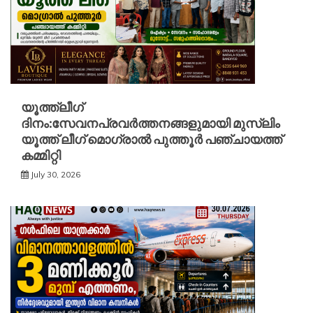
യൂത്ത്ലീഗ്
ദിനം:സേവനപ്രവർത്തനങ്ങളുമായി മുസ്ലിം
യൂത്ത് ലീഗ് മൊഗ്രാൽ പുത്തൂർ പഞ്ചായത്ത്
കമ്മിറ്റി
July 30, 2026