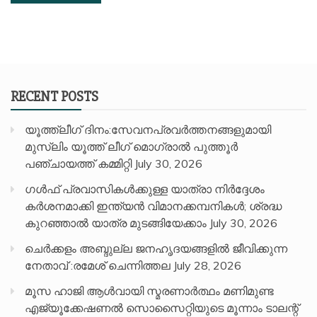
RECENT POSTS
യൂത്ത്ലീഗ് ദിനം:സേവനപ്രവർത്തനങ്ങളുമായി
മുസ്ലിം യൂത്ത് ലീഗ് മൊഗ്രാൽ പുത്തൂർ
പഞ്ചായത്ത് കമ്മിറ്റി
July 30, 2026
ഗൾഫ് പ്രവാസികൾക്കുള്ള യാത്രാ നിർദ്ദേശം
കർശനമാക്കി ഇന്ത്യൻ വിമാനക്കമ്പനികൾ; ശ്രദ്ധ
കുറഞ്ഞാൽ യാത്ര മുടങ്ങിയേക്കാം
July 30, 2026
ചെർക്കളം അബ്ദുല്ല ജനഹൃദയങ്ങളിൽ ജീവിക്കുന്ന
നേതാവ് :രമേശ് ചെന്നിത്തല
July 28, 2026
മൂസ ഹാജി ആൾവായി സ്മരണാർത്ഥം മണിമുണ്ട
എജ്യൂക്കേഷണൽ സൊസൈറ്റിയുടെ മൂന്നാം ടാലന്റ്