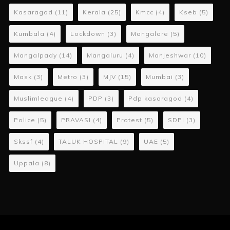
Kasaragod
(11)
Kerala
(25)
Kmcc
(4)
Kseb
(5)
Kumbala
(4)
Lockdown
(3)
Mangalore
(5)
Mangalpady
(14)
Mangaluru
(4)
Manjeshwar
(10)
Mask
(3)
Metro
(3)
MJV
(15)
Mumbai
(3)
Muslimleague
(4)
PDP
(3)
Pdp kasaragod
(4)
Police
(5)
PRAVASI
(4)
Protest
(5)
SDPI
(3)
Skssf
(4)
TALUK HOSPITAL
(9)
UAE
(5)
Uppala
(8)