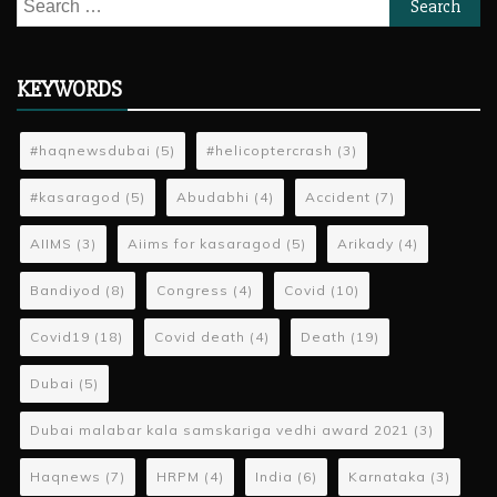
Search
for:
KEYWORDS
#haqnewsdubai
(5)
#helicoptercrash
(3)
#kasaragod
(5)
Abudabhi
(4)
Accident
(7)
AIIMS
(3)
Aiims for kasaragod
(5)
Arikady
(4)
Bandiyod
(8)
Congress
(4)
Covid
(10)
Covid19
(18)
Covid death
(4)
Death
(19)
Dubai
(5)
Dubai malabar kala samskariga vedhi award 2021
(3)
Haqnews
(7)
HRPM
(4)
India
(6)
Karnataka
(3)