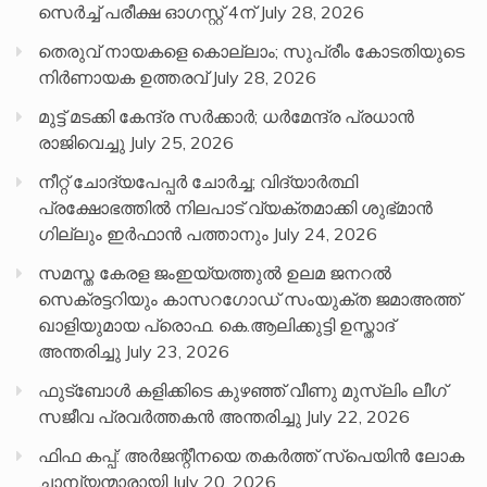
സെർച്ച് പരീക്ഷ ഓഗസ്റ്റ് 4ന്
July 28, 2026
തെരുവ് നായകളെ കൊല്ലാം; സുപ്രീം കോടതിയുടെ
നിർണായക ഉത്തരവ്
July 28, 2026
മുട്ട് മടക്കി കേന്ദ്ര സർക്കാർ; ധർമേന്ദ്ര പ്രധാൻ
രാജിവെച്ചു
July 25, 2026
നീറ്റ് ചോദ്യപേപ്പര്‍ ചോര്‍ച്ച; വിദ്യാർത്ഥി
പ്രക്ഷോഭത്തിൽ നിലപാട് വ്യക്തമാക്കി ശുഭ്മാൻ
ഗില്ലും ഇർഫാൻ പത്താനും
July 24, 2026
സമസ്ത കേരള ജംഇയ്യത്തുൽ ഉലമ ജനറൽ
സെക്രട്ടറിയും കാസറഗോഡ് സംയുക്ത ജമാഅത്ത്
ഖാളിയുമായ പ്രൊഫ. കെ.ആലിക്കുട്ടി ഉസ്താദ്
അന്തരിച്ചു
July 23, 2026
ഫുട്ബോൾ കളിക്കിടെ കുഴഞ്ഞ് വീണു മുസ്ലിം ലീഗ്
സജീവ പ്രവർത്തകൻ അന്തരിച്ചു
July 22, 2026
ഫിഫ കപ്പ്: അർജന്റീനയെ തകർത്ത് സ്പെയിൻ ലോക
ചാമ്പ്യന്മാരായി
July 20, 2026