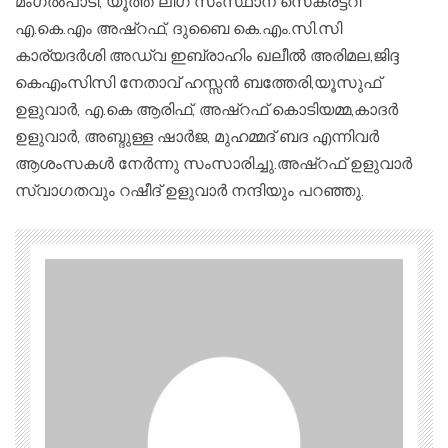
മംഗൽപാടി, യൂത്ത് ലീഗ് സംസ്ഥാന സെക്രട്ടറി
എ.കെ.എം അഷ്‌റഫ്‌, ദുബൈ കെ.എം.സി.സി
കാര്യദർശി അഡ്വ ഇബ്രാഹിം ഖലീൽ അരിമല,ജിദ്ദ
കെഎംസിസി നേതാവ് ഹസ്സൻ ബത്തേരി,യൂസുഫ്
ഉളുവാർ, എ.കെ ആരിഫ്, അഷ്‌റഫ്‌ കൊടിയമ്മ,കാദർ
ഉളുവാർ, അബ്ദുള്ള ഷാർജ, മുഹമ്മദ്‌ ബദ എന്നിവർ
ആശംസകൾ നേർന്നു സംസാരിച്ചു.അഷ്‌റഫ്‌ ഉളുവാർ
സ്വാഗതവും റഷീദ് ഉളുവാർ നന്ദിയും പറഞ്ഞു.