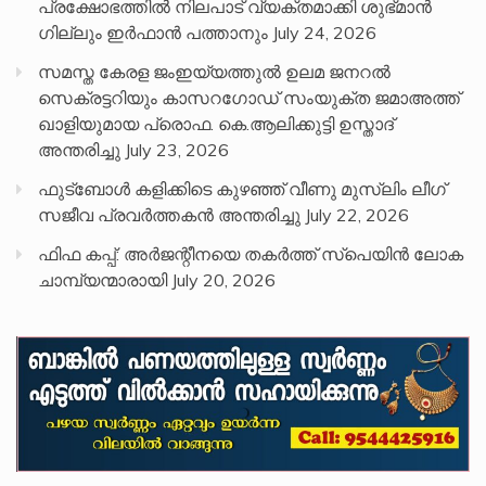
പ്രക്ഷോഭത്തിൽ നിലപാട് വ്യക്തമാക്കി ശുഭ്മാൻ
ഗില്ലും ഇർഫാൻ പത്താനും
July 24, 2026
സമസ്ത കേരള ജംഇയ്യത്തുൽ ഉലമ ജനറൽ
സെക്രട്ടറിയും കാസറഗോഡ് സംയുക്ത ജമാഅത്ത്
ഖാളിയുമായ പ്രൊഫ. കെ.ആലിക്കുട്ടി ഉസ്താദ്
അന്തരിച്ചു
July 23, 2026
ഫുട്ബോൾ കളിക്കിടെ കുഴഞ്ഞ് വീണു മുസ്ലിം ലീഗ്
സജീവ പ്രവർത്തകൻ അന്തരിച്ചു
July 22, 2026
ഫിഫ കപ്പ്: അർജന്റീനയെ തകർത്ത് സ്പെയിൻ ലോക
ചാമ്പ്യന്മാരായി
July 20, 2026