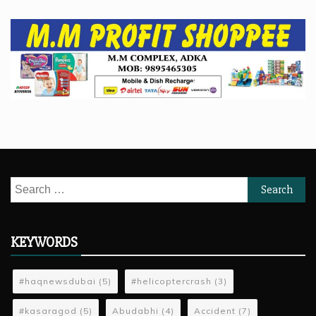
Search
for:
KEYWORDS
#haqnewsdubai
(5)
#helicoptercrash
(3)
#kasaragod
(5)
Abudabhi
(4)
Accident
(7)