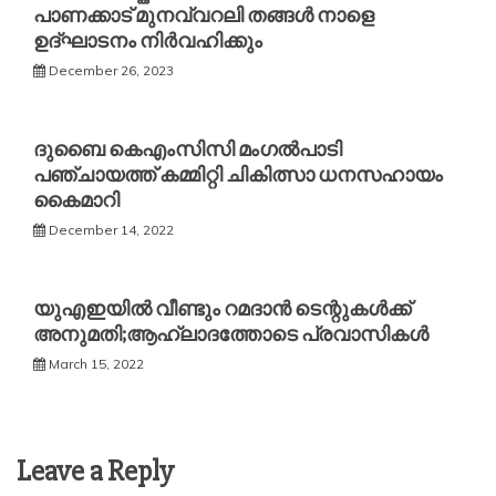
പാണക്കാട് മുനവ്വറലി തങ്ങൾ നാളെ
ഉദ്ഘാടനം നിർവഹിക്കും
December 26, 2023
ദുബൈ കെഎംസിസി മംഗൽപാടി
പഞ്ചായത്ത് കമ്മിറ്റി ചികിത്സാ ധനസഹായം
കൈമാറി
December 14, 2022
യുഎഇയിൽ വീണ്ടും റമദാൻ ടെന്റുകൾക്ക്
അനുമതി;ആഹ്ലാദത്തോടെ പ്രവാസികൾ
March 15, 2022
Leave a Reply