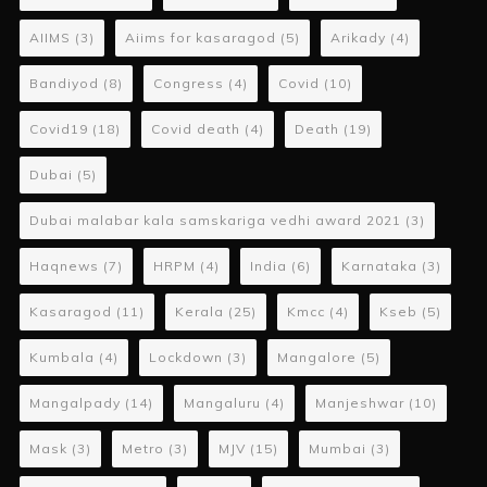
AIIMS
(3)
Aiims for kasaragod
(5)
Arikady
(4)
Bandiyod
(8)
Congress
(4)
Covid
(10)
Covid19
(18)
Covid death
(4)
Death
(19)
Dubai
(5)
Dubai malabar kala samskariga vedhi award 2021
(3)
Haqnews
(7)
HRPM
(4)
India
(6)
Karnataka
(3)
Kasaragod
(11)
Kerala
(25)
Kmcc
(4)
Kseb
(5)
Kumbala
(4)
Lockdown
(3)
Mangalore
(5)
Mangalpady
(14)
Mangaluru
(4)
Manjeshwar
(10)
Mask
(3)
Metro
(3)
MJV
(15)
Mumbai
(3)