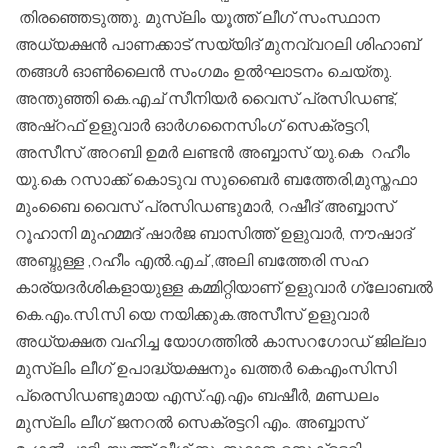
തിരഞ്ഞെടുത്തു. മുസ്ലിം യൂത്ത് ലീഗ് സംസ്ഥാന
അധ്യക്ഷൻ പാണക്കാട് സയ്യിദ് മുനവ്വറലി ശിഹാബ്
തങ്ങൾ ഓൺലൈൻ സംഗമം ഉൽഘാടനം ചെയ്തു.
അന്തുഞ്ഞി കെ.എച് സീനിയർ വൈസ് പ്രസിഡണ്ട്,
അഷ്‌റഫ് ഉളുവാർ ഓർഗനൈസിംഗ് സെക്രട്ടറി,
അസീസ് അറബി ഉമർ ലണ്ടൻ അബ്ബാസ് യു.കെ റഹീം
യു.കെ റസാക്ക് കൊടുവ സുബൈർ ബത്തേരി,മുസ്തഫാ
മുംബൈ വൈസ് പ്രസിഡണ്ടുമാർ, റഷീദ് അബ്ബാസ്
റൂഹാനി മുഹമ്മദ് ഷാർജ ബാസിത്ത് ഉളുവാർ, നൗഷാദ്
അബ്ദുള്ള ,റഹീം എൽ.എച് ,അലി ബത്തേരി സഹ
കാര്യദർശികളായുള്ള കമ്മിറ്റിയാണ് ഉളുവാർ ഗ്ലോബൽ
കെ.എം.സി.സി യെ നയിക്കുക.അസീസ് ഉളുവാർ
അധ്യക്ഷത വഹിച്ച യോഗത്തിൽ കാസറഗോഡ് ജില്ലാ
മുസ്ലിം ലീഗ് ഉപാദ്ധ്യക്ഷനും ഖത്തർ കെഎംസിസി
പ്രെസിഡണ്ടുമായ എസ്.എ.എം ബഷീർ, മണ്ഡലം
മുസ്ലിം ലീഗ് ജനറൽ സെക്രട്ടറി എം. അബ്ബാസ്