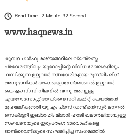
Read Time:
2 Minute, 32 Second
www.haqnews.in
കുമ്പള: ഗൾഫു രാജ്യങ്ങളിലെ വ്യത്യസ്ത
പ്രദേശങ്ങളിലും യുറോപ്പിന്റെ വിവിധ മേഖലകളിലും
വസിക്കുന്ന ഉളുവാർ സ്വദേശികളായ മുസ്ലിം ലീഗ്
അനുഭാവികൾ അംഗങ്ങളായ ഗ്ലോബൽ ഉളുവാർ
കെ.എം.സി.സി നിലവിൽ വന്നു. അബ്ദുള്ള
എയറോസോഫ്റ്റ് അഡ്വൈസറി കമ്മിറ്റി ചെയർമാൻ
മുഹമ്മദ് കുഞ്ഞി യൂ.എം പ്രസിഡണ്ട് മൻസൂർ ജനറൽ
സെക്രട്ടറി ഇബ്രാഹിം മീരാൻ ഹാജി ഖജാൻജിയായുള്ള
സംഘടനയുടെ ഇരുപതംഗ ഭാരവാഹികളെ
ഓൺലൈനിലൂടെ സംഘടിപ്പിച്ച സംഗമത്തിൽ