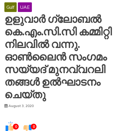
Gulf
UAE
ഉളുവാർ ഗ്ലോബൽ
കെ.എം.സി.സി കമ്മിറ്റി
നിലവിൽ വന്നു.
ഓൺലൈൻ സംഗമം
സയ്യദ് മുനവ്വറലി
തങ്ങൾ ഉൽഘാടനം
ചെയ്തു
August 3, 2020
0
0