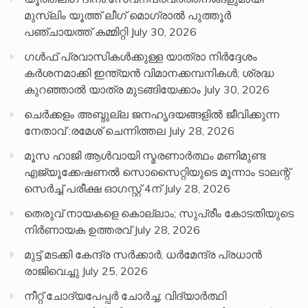
മുസ്ലിം യൂത്ത് ലീഗ് മൊഗ്രാൽ പുത്തൂർ
പഞ്ചായത്ത് കമ്മിറ്റി
July 30, 2026
ഗൾഫ് പ്രവാസികൾക്കുള്ള യാത്രാ നിർദ്ദേശം
കർശനമാക്കി ഇന്ത്യൻ വിമാനക്കമ്പനികൾ; ശ്രദ്ധ
കുറഞ്ഞാൽ യാത്ര മുടങ്ങിയേക്കാം
July 30, 2026
ചെർക്കളം അബ്ദുല്ല ജനഹൃദയങ്ങളിൽ ജീവിക്കുന്ന
നേതാവ് :രമേശ് ചെന്നിത്തല
July 28, 2026
മൂസ ഹാജി ആൾവായി സ്മരണാർത്ഥം മണിമുണ്ട
എജ്യൂക്കേഷണൽ സൊസൈറ്റിയുടെ മൂന്നാം ടാലന്റ്
സെർച്ച് പരീക്ഷ ഓഗസ്റ്റ് 4ന്
July 28, 2026
തെരുവ് നായകളെ കൊല്ലാം; സുപ്രീം കോടതിയുടെ
നിർണായക ഉത്തരവ്
July 28, 2026
മുട്ട് മടക്കി കേന്ദ്ര സർക്കാർ; ധർമേന്ദ്ര പ്രധാൻ
രാജിവെച്ചു
July 25, 2026
നീറ്റ് ചോദ്യപേപ്പര്‍ ചോര്‍ച്ച; വിദ്യാർത്ഥി