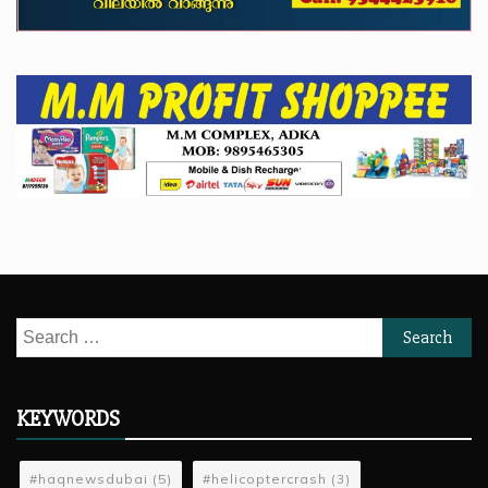
Search
for:
KEYWORDS
#haqnewsdubai
(5)
#helicoptercrash
(3)