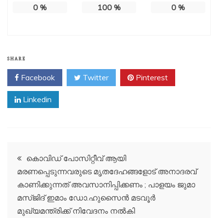
0
%
100
%
0
%
SHARE
Facebook
Twitter
Pinterest
Linkedin
Post
കൊവിഡ് പോസിറ്റീവ് ആയി
മരണപ്പെടുന്നവരുടെ മൃതദേഹങ്ങളോട് അനാദരവ്
navigation
കാണിക്കുന്നത് അവസാനിപ്പിക്കണം ; പാളയം ജുമാ
മസ്ജിദ് ഇമാം ഡോ.ഹുസൈന്‍ മടവൂര്‍
മുഖ്യമന്ത്രിക്ക് നിവേദനം നൽകി