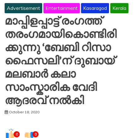
Advertisement
Entertainment
Kasaragod
Kerala
മാപ്പിളപ്പാട്ട് രംഗത്ത്
തരംഗമായികൊണ്ടിരി
ക്കുന്നു ‘ബേബി റിസാ
ഫൈസലി’ന് ദുബായ്
മലബാർ കലാ
സാംസ്കാരിക വേദി
ആദരവ് നൽകി
October 18, 2020
0
0