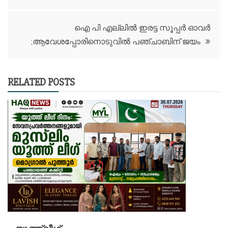
ഐ പി എല്ലിൽ ഇരട്ട സൂപ്പർ ഓവർ
;ആവേശപ്പോരിനൊടുവില്‍ പഞ്ചാബിന് ജയം
RELATED POSTS