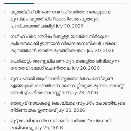
യൂത്ത്ലീഗ് ദിനം:സേവനപ്രവർത്തനങ്ങളുമായി
മുസ്ലിം യൂത്ത് ലീഗ് മൊഗ്രാൽ പുത്തൂർ
പഞ്ചായത്ത് കമ്മിറ്റി
July 30, 2026
ഗൾഫ് പ്രവാസികൾക്കുള്ള യാത്രാ നിർദ്ദേശം
കർശനമാക്കി ഇന്ത്യൻ വിമാനക്കമ്പനികൾ; ശ്രദ്ധ
കുറഞ്ഞാൽ യാത്ര മുടങ്ങിയേക്കാം
July 30, 2026
ചെർക്കളം അബ്ദുല്ല ജനഹൃദയങ്ങളിൽ ജീവിക്കുന്ന
നേതാവ് :രമേശ് ചെന്നിത്തല
July 28, 2026
മൂസ ഹാജി ആൾവായി സ്മരണാർത്ഥം മണിമുണ്ട
എജ്യൂക്കേഷണൽ സൊസൈറ്റിയുടെ മൂന്നാം ടാലന്റ്
സെർച്ച് പരീക്ഷ ഓഗസ്റ്റ് 4ന്
July 28, 2026
തെരുവ് നായകളെ കൊല്ലാം; സുപ്രീം കോടതിയുടെ
നിർണായക ഉത്തരവ്
July 28, 2026
മുട്ട് മടക്കി കേന്ദ്ര സർക്കാർ; ധർമേന്ദ്ര പ്രധാൻ
രാജിവെച്ചു
July 25, 2026