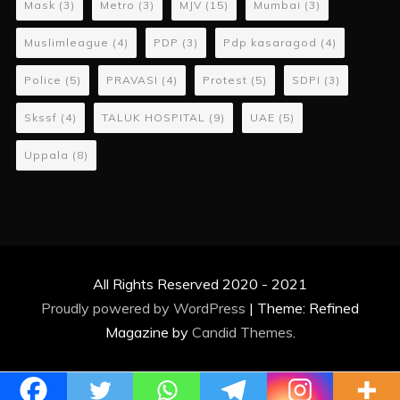
Mask
(3)
Metro
(3)
MJV
(15)
Mumbai
(3)
Muslimleague
(4)
PDP
(3)
Pdp kasaragod
(4)
Police
(5)
PRAVASI
(4)
Protest
(5)
SDPI
(3)
Skssf
(4)
TALUK HOSPITAL
(9)
UAE
(5)
Uppala
(8)
All Rights Reserved 2020 - 2021
Proudly powered by WordPress
|
Theme: Refined
Magazine by
Candid Themes
.