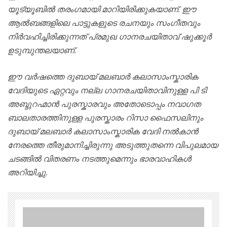
യൂട്യൂബിൽ തരംഗമായി മാറിയിരിക്കുകയാണ്. ഈ
ആൽബങ്ങളിലെ പാട്ടുകളുടെ രചനയും സംഗീതവും
നിർവഹിച്ചിരിക്കുന്നത് പ്രമുഖ ഗാനരചയിതാവ് ഷുക്കൂർ
ഉടുമ്പുന്തലയാണ്.
ഈ വർഷത്തെ ദുബായ് മലബാർ കലാസാംസ്കാരിക
വേദിയുടെ ഏറ്റവും നല്ല ഗാനരചയിതാവിനുള്ള പി ടി
അബ്ദുറഹ്മാൻ പുരസ്കാരവും അതോടൊപ്പം നവാഗത
ബാലതാരത്തിനുള്ള പുരസ്കാരം റിസാ ഫൈസലിനും
ദുബായ് മലബാർ കലാസാംസ്കാരിക വേദി നൽകാൻ
നേരത്തെ തീരുമാനിച്ചിരുന്നു അടുത്തുതന്നെ വിപുലമായ
ചടങ്ങിൽ വിതരണം നടത്തുമെന്നും ഭാരവാഹികൾ
അറിയിച്ചു.