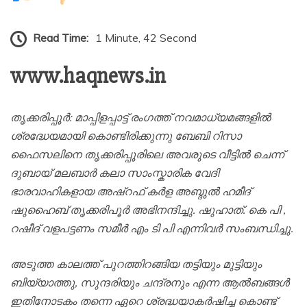
Read Time:
1 Minute, 42 Second
www.haqnews.in
തൃക്കരിപ്പൂർ: മാപ്പിളപ്പാട്ട് രംഗത്ത് നവമാധ്യമങ്ങളിൽ
ശ്രദ്ധേയമായി കൊണ്ടിരിക്കുന്നു ബേബി റിസാ
ഫൈസലിനെ തൃക്കരിപ്പൂരിലെ അവരുടെ വീട്ടിൽ ചെന്ന്
ദുബായ് മലബാർ കലാ സാംസ്കാരിക വേദി
ഭാരവാഹികളായ അഷ്‌റഫ്‌ കർള അബ്ദുൽ ഹമീദ്
ഷുഹൈബ് തൃക്കരിപൂർ അഭിനന്ദിച്ചു. ഷുഹാത്. കെ പി ,
റഷീദ് വളപട്ടണം സമീർ എം ടി പി എന്നിവർ സംബന്ധിച്ചു.
അടുത്ത കാലത്ത് പുറത്തിറങ്ങിയ തട്ടിയും മുട്ടിയും
ബിയ്യാത്തു, സുന്ദരിയും ചന്ദ്രനും എന്ന ആൽബങ്ങൾ
ഇതിനോടകം തന്നെ ഏറെ ശ്രദ്ധയാകർഷിച്ച കൊണ്ട്