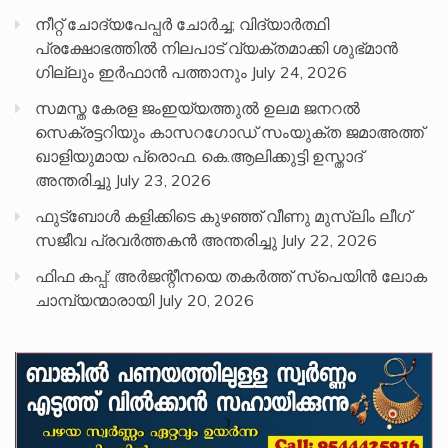
നീറ്റ് ചോദ്യപേപ്പര്‍ ചോര്‍ച്ച; വിദ്യാർത്ഥി
പ്രക്ഷോഭത്തിൽ നിലപാട് വ്യക്തമാക്കി ശുഭ്മാൻ
ഗില്ലും ഇർഫാൻ പത്താനും
July 24, 2026
സമസ്ത കേരള ജംഇയ്യത്തുൽ ഉലമ ജനറൽ
സെക്രട്ടറിയും കാസറഗോഡ് സംയുക്ത ജമാഅത്ത്
ഖാളിയുമായ പ്രൊഫ. കെ.ആലിക്കുട്ടി ഉസ്താദ്
അന്തരിച്ചു
July 23, 2026
ഫുട്ബോൾ കളിക്കിടെ കുഴഞ്ഞ് വീണു മുസ്ലിം ലീഗ്
സജീവ പ്രവർത്തകൻ അന്തരിച്ചു
July 22, 2026
ഫിഫ കപ്പ്: അർജന്റീനയെ തകർത്ത് സ്പെയിൻ ലോക
ചാമ്പ്യന്മാരായി
July 20, 2026