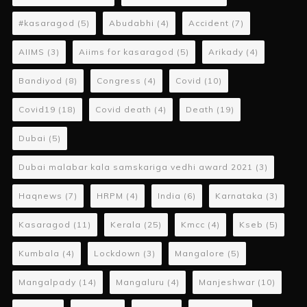
#kasaragod
(5)
Abudabhi
(4)
Accident
(7)
AIIMS
(3)
Aiims for kasaragod
(5)
Arikady
(4)
Bandiyod
(8)
Congress
(4)
Covid
(10)
Covid19
(18)
Covid death
(4)
Death
(19)
Dubai
(5)
Dubai malabar kala samskariga vedhi award 2021
(3)
Haqnews
(7)
HRPM
(4)
India
(6)
Karnataka
(3)
Kasaragod
(11)
Kerala
(25)
Kmcc
(4)
Kseb
(5)
Kumbala
(4)
Lockdown
(3)
Mangalore
(5)
Mangalpady
(14)
Mangaluru
(4)
Manjeshwar
(10)