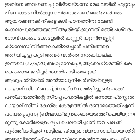
ഇതിനെ അവഗണിച്ചു.വിദ്യാഭ്യാസ മേഖലയിൽ ഏറ്റവും
പിന്നോക്കം നിൽക്കുന്ന പ്രദേശമാണ് മഞ്ചേശ്വരം.
ആയിരക്കണക്കിന് കുട്ടികൾ പഠനത്തിനു വേണ്ടി
മംഗലാപുരത്തെയാണ് ആശ്രയിക്കുന്നത്. മഞ്ചേശ്വരം
ഗോവിന്ദപൈ കോളേജിൽ കണ്ണൂർ യൂണിവേഴ്സിറ്റി
ക്യാമ്പസ് നിർത്തലാക്കിയപ്പോൾ പത്രങ്ങളെ
അറിയിച്ചിട്ടു കൂടി അവർ വാർത്ത നൽകിയില്ല.
ഇന്നലെ (22/9/20)ബഹുമാനപ്പെട്ട ആരോഗ്യമന്ത്രി കെ
കെ ശൈലജ ടീച്ചർ മംഗൽപാടി താലൂക്ക്
ആശുപത്രിയിൽ അത്യാധുനിക രീതിയിലുള്ള
ഡയാലിസിസ് സെന്റർ നാടിന് സമർപ്പിച്ചു.ബ്ലോക്ക്
പഞ്ചായത്തിന്റെ സ്വപ്ന പദ്ധതികളിൽ ഒന്നായ പ്രസ്തുത
ഡയാലിസിസ് കേന്ദ്രം കേരളത്തിൽ രണ്ടാമത്തേത് എന്ന്
പറയപ്പെടുന്നു (ബ്ലോക്ക് മുൻകൈയെടുത്ത് ചെയ്യുന്ന)
മൂന്നു കോടിയോളം രൂപ ചെലവഴിച്ചാണ് ഈ പദ്ധതി
പൂർത്തീകരിച്ചത്. നാട്ടിലെ പ്രമുഖ വ്യവസായിയായ ശ്രീ:
അബ്ദുല്ലത്തീഫ് ഉപ്പള ഗേറ്റ് ഒരു കോടിയോളം രൂപ വില