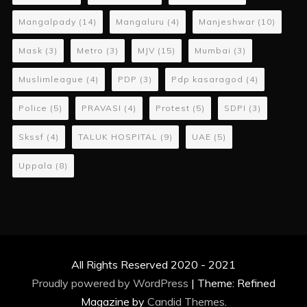
Mangalpady
(14)
Mangaluru
(4)
Manjeshwar
(10)
Mask
(3)
Metro
(3)
MJV
(15)
Mumbai
(3)
Muslimleague
(4)
PDP
(3)
Pdp kasaragod
(4)
Police
(5)
PRAVASI
(4)
Protest
(5)
SDPI
(3)
Skssf
(4)
TALUK HOSPITAL
(9)
UAE
(5)
Uppala
(8)
All Rights Reserved 2020 - 2021
Proudly powered by WordPress
|
Theme: Refined
Magazine by
Candid Themes
.