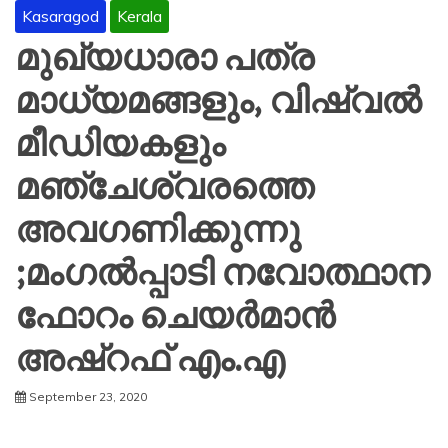
Kasaragod
Kerala
മുഖ്യധാരാ പത്ര
മാധ്യമങ്ങളും, വിഷ്വൽ
മീഡിയകളും
മഞ്ചേശ്വരത്തെ
അവഗണിക്കുന്നു
;മംഗൽപ്പാടി നവോത്ഥാന
ഫോറം ചെയർമാൻ
അഷ്റഫ് എം.എ
September 23, 2020