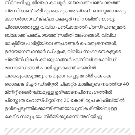
നിർവഹിച്ചു, ജില്ലാ കലക്ടർ, ബ്ലോക്ക് പഞ്ചായത്ത്
പ്രസിഡണ്ട് ശ്രീ എ കെ എം അഷ്റഫ് , ബഹുമാനപ്പെട്ട
കാസർഗോഡ് ജില്ലാ കലക്ടർ സി സജിത് ബാബു,
പ്രദേശത്തുള്ള വിവിധ പഞ്ചായത്ത് പ്രസിഡണ്ടുമാർ,
ബ്ലോക്ക് പഞ്ചായത്ത് സമിതി അംഗങ്ങൾ, വിവിധ
രാഷ്ട്രീയ പാർട്ടിയിലെ അംഗങ്ങൾ പൊതുജനങ്ങൾ,
ഉദ്യോഗസ്ഥന്മാർ ഡിഎംഒ, വിവിധ സംഘടനകളുടെ
പ്രതിനിധികൾ ക്ലബ്ബംഗങ്ങൾ എന്നിവർ കൊവിഡ്
മാനദണ്ഡങ്ങൾ പാലിച്ചുകൊണ്ട് ചടങ്ങിൽ
പങ്കെടുങ്കെടുത്തു. ബഹുമാനപ്പെട്ട മന്ത്രി കെ കെ
ശൈലജ ടീച്ചർ ഡിജിറ്റൽ പ്ലാറ്റ്ഫോമിലൂടെ നടത്തിയ 40
മിനിറ്റ് ദൈർഘ്യമുള്ള ഉദ്ഘാടനപ്രസംഗത്തിൽ
പ്രസ്തുത ഹോസ്പിറ്റലിനു 20 കോടി രൂപ കിഫ്ബിയിൽ
ഉൾപ്പെടുത്തിക്കൊണ്ട് അത്യാധുനിക രീതിയിലുള്ള
കെട്ടിട സമുച്ചയം നിർമ്മിക്കുമെന്ന് അറിയിച്ചു.