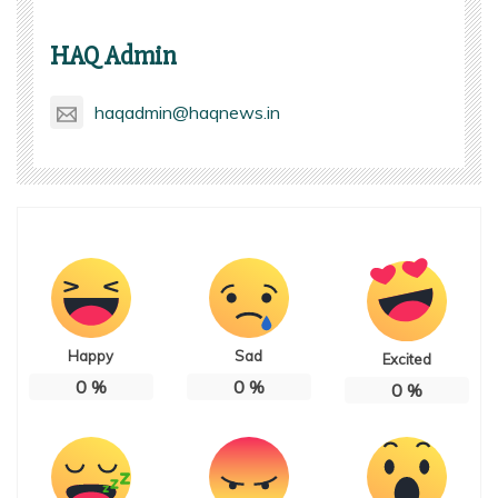
HAQ Admin
haqadmin@haqnews.in
Happy
Sad
Excited
0
%
0
%
0
%