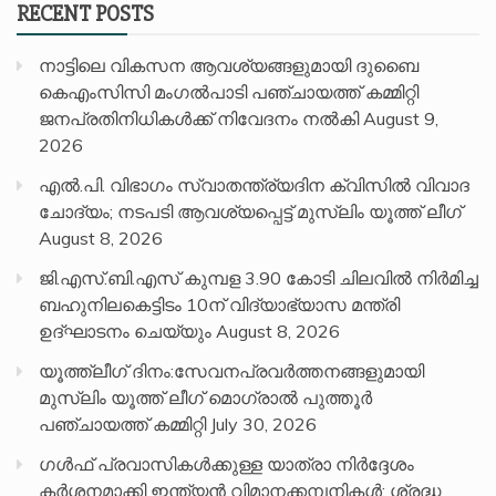
RECENT POSTS
നാട്ടിലെ വികസന ആവശ്യങ്ങളുമായി ദുബൈ
കെഎംസിസി മംഗൽപാടി പഞ്ചായത്ത് കമ്മിറ്റി
ജനപ്രതിനിധികൾക്ക് നിവേദനം നൽകി
August 9,
2026
എൽ.പി. വിഭാഗം സ്വാതന്ത്ര്യദിന ക്വിസിൽ വിവാദ
ചോദ്യം; നടപടി ആവശ്യപ്പെട്ട് മുസ്‌ലിം യൂത്ത് ലീഗ്
August 8, 2026
ജി.എസ്.ബി.എസ് കുമ്പള 3.90 കോടി ചിലവിൽ നിർമിച്ച
ബഹുനിലകെട്ടിടം 10ന് വിദ്യാഭ്യാസ മന്ത്രി
ഉദ്ഘാടനം ചെയ്യും
August 8, 2026
യൂത്ത്ലീഗ് ദിനം:സേവനപ്രവർത്തനങ്ങളുമായി
മുസ്ലിം യൂത്ത് ലീഗ് മൊഗ്രാൽ പുത്തൂർ
പഞ്ചായത്ത് കമ്മിറ്റി
July 30, 2026
ഗൾഫ് പ്രവാസികൾക്കുള്ള യാത്രാ നിർദ്ദേശം
കർശനമാക്കി ഇന്ത്യൻ വിമാനക്കമ്പനികൾ; ശ്രദ്ധ