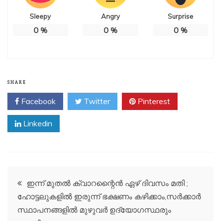
Sleepy
Angry
Surprise
0
%
0
%
0
%
SHARE
Facebook
Twitter
Pinterest
Linkedin
Post
ഇന്ന് മുതൽ ക്വാറന്റൈൻ ഏഴ് ദിവസം മതി ;
ഹോട്ടലുകളിൽ ഇരുന്ന് ഭക്ഷണം കഴിക്കാം,സർക്കാർ
navigation
സ്ഥാപനങ്ങളിൽ മുഴുവർ ഉദ്യോഗസ്ഥരും