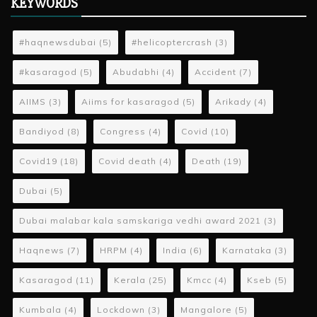
KEYWORDS
#haqnewsdubai
(5)
#helicoptercrash
(3)
#kasaragod
(5)
Abudabhi
(4)
Accident
(7)
AIIMS
(3)
Aiims for kasaragod
(5)
Arikady
(4)
Bandiyod
(8)
Congress
(4)
Covid
(10)
Covid19
(18)
Covid death
(4)
Death
(19)
Dubai
(5)
Dubai malabar kala samskariga vedhi award 2021
(3)
Haqnews
(7)
HRPM
(4)
India
(6)
Karnataka
(3)
Kasaragod
(11)
Kerala
(25)
Kmcc
(4)
Kseb
(5)
Kumbala
(4)
Lockdown
(3)
Mangalore
(5)