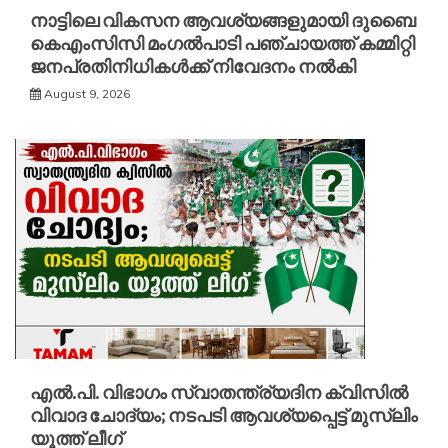
നാട്ടിലെ വികസന ആവശ്യങ്ങളുമായി ദുബൈ
കെഎംസിസി മംഗൽപാടി പഞ്ചായത്ത് കമ്മിറ്റി
ജനപ്രതിനിധികൾക്ക് നിവേദനം നൽകി
August 9, 2026
എൽ.പി. വിഭാഗം സ്വാതന്ത്ര്യദിന ക്വിസിൽ
വിവാദ ചോദ്യം; നടപടി ആവശ്യപ്പെട്ട് മുസ്‌ലിം
യൂത്ത് ലീഗ്