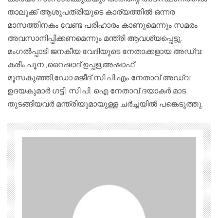
താലൂക്ക് ആശുപത്രിയുടെ കാര്യത്തിൽ ഒന്നര
മാസത്തിനകം വേണ്ട പരിഹാരം കാണുമെന്നും സമരം
അവസാനിപ്പിക്കണമെന്നും മന്ത്രി ആവശ്യപ്പെട്ടു.
മംഗൽപ്പാടി ജനകീയ വേദിയുടെ നേതാക്കളായ അഡ്വ:
കരീം പൂന ,റൈഷാദ് ഉപ്പള,അഷാഫ്
മൂസകുഞ്ഞി,ഡോ.മജീദ് സി.പി.എം നേതാവ് അഡ്വ:
ഉദയകുമാർ ഗട്ടി, സി.പി. ഐ നേതാവ് ദയാകർ മാട
തുടങ്ങിയവർ മന്ത്രിയുമായുള്ള ചർച്ചയിൽ പങ്കെടുത്തു.