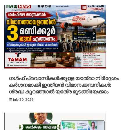
ഗൾഫ് പ്രവാസികൾക്കുള്ള യാത്രാ നിർദ്ദേശം
കർശനമാക്കി ഇന്ത്യൻ വിമാനക്കമ്പനികൾ;
ശ്രദ്ധ കുറഞ്ഞാൽ യാത്ര മുടങ്ങിയേക്കാം
July 30, 2026