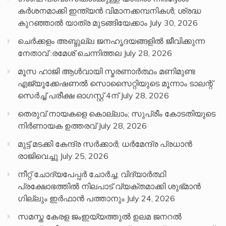
കർശനമാക്കി ഇന്ത്യൻ വിമാനക്കമ്പനികൾ; ശ്രദ്ധ
കുറഞ്ഞാൽ യാത്ര മുടങ്ങിയേക്കാം
July 30, 2026
ചെർക്കളം അബ്ദുല്ല ജനഹൃദയങ്ങളിൽ ജീവിക്കുന്ന
നേതാവ് :രമേശ് ചെന്നിത്തല
July 28, 2026
മൂസ ഹാജി ആൾവായി സ്മരണാർത്ഥം മണിമുണ്ട
എജ്യൂക്കേഷണൽ സൊസൈറ്റിയുടെ മൂന്നാം ടാലന്റ്
സെർച്ച് പരീക്ഷ ഓഗസ്റ്റ് 4ന്
July 28, 2026
തെരുവ് നായകളെ കൊല്ലാം; സുപ്രീം കോടതിയുടെ
നിർണായക ഉത്തരവ്
July 28, 2026
മുട്ട് മടക്കി കേന്ദ്ര സർക്കാർ; ധർമേന്ദ്ര പ്രധാൻ
രാജിവെച്ചു
July 25, 2026
നീറ്റ് ചോദ്യപേപ്പര്‍ ചോര്‍ച്ച; വിദ്യാർത്ഥി
പ്രക്ഷോഭത്തിൽ നിലപാട് വ്യക്തമാക്കി ശുഭ്മാൻ
ഗില്ലും ഇർഫാൻ പത്താനും
July 24, 2026
സമസ്ത കേരള ജംഇയ്യത്തുൽ ഉലമ ജനറൽ