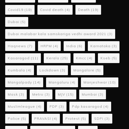
Covid19
(18)
Covid death
(4)
Death
(19)
Dubai
(5)
Dubai malabar kala samskariga vedhi award 2021
(3)
Haqnews
(7)
HRPM
(4)
India
(6)
Karnataka
(3)
Kasaragod
(11)
Kerala
(25)
Kmcc
(4)
Kseb
(5)
Kumbala
(4)
Lockdown
(3)
Mangalore
(5)
Mangalpady
(14)
Mangaluru
(4)
Manjeshwar
(10)
Mask
(3)
Metro
(3)
MJV
(15)
Mumbai
(3)
Muslimleague
(4)
PDP
(3)
Pdp kasaragod
(4)
Police
(5)
PRAVASI
(4)
Protest
(5)
SDPI
(3)