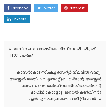
Facebook
Twitter
Pinterest
Linkedin
Post
ഇന്ന് സംസ്ഥാനത്ത് കോവിഡ് സ്ഥിരീകരിച്ചത്
4167 പേർക്ക്
navigation
കാസർകോട് സി.എച്ച് സെന്റർ നിലവിൽ വന്നു ;
അബ്ദുൽ ലത്തീഫ് ഉപ്പളഗേറ്റ് (ചെയർമാൻ) അബ്ദുൽ
കരിം സിറ്റി ഗോൾഡ് (വർക്കിംഗ് ചെയർമാൻ)
മാഹിൻ കോളോട്ട് (ജനറൽ കൺവീനർ )
എൻ.എ.അബൂബക്കർ ഹാജി (ട്രഷറർ)