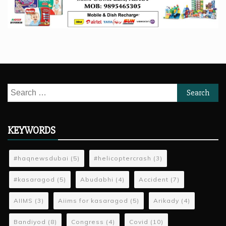
Search
for:
KEYWORDS
#haqnewsdubai
(5)
#helicoptercrash
(3)
#kasaragod
(5)
Abudabhi
(4)
Accident
(7)
AIIMS
(3)
Aiims for kasaragod
(5)
Arikady
(4)
Bandiyod
(8)
Congress
(4)
Covid
(10)