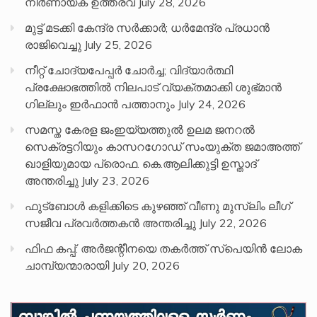
നിർണായക ഉത്തരവ്
July 28, 2026
മുട്ട് മടക്കി കേന്ദ്ര സർക്കാർ; ധർമേന്ദ്ര പ്രധാൻ
രാജിവെച്ചു
July 25, 2026
നീറ്റ് ചോദ്യപേപ്പര്‍ ചോര്‍ച്ച; വിദ്യാർത്ഥി
പ്രക്ഷോഭത്തിൽ നിലപാട് വ്യക്തമാക്കി ശുഭ്മാൻ
ഗില്ലും ഇർഫാൻ പത്താനും
July 24, 2026
സമസ്ത കേരള ജംഇയ്യത്തുൽ ഉലമ ജനറൽ
സെക്രട്ടറിയും കാസറഗോഡ് സംയുക്ത ജമാഅത്ത്
ഖാളിയുമായ പ്രൊഫ. കെ.ആലിക്കുട്ടി ഉസ്താദ്
അന്തരിച്ചു
July 23, 2026
ഫുട്ബോൾ കളിക്കിടെ കുഴഞ്ഞ് വീണു മുസ്ലിം ലീഗ്
സജീവ പ്രവർത്തകൻ അന്തരിച്ചു
July 22, 2026
ഫിഫ കപ്പ്: അർജന്റീനയെ തകർത്ത് സ്പെയിൻ ലോക
ചാമ്പ്യന്മാരായി
July 20, 2026