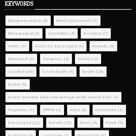
KEYWORDS
#haqnewsdubai
(5)
#helicoptercrash
(3)
#kasaragod
(5)
Abudabhi
(4)
Accident
(7)
AIIMS
(3)
Aiims for kasaragod
(5)
Arikady
(4)
Bandiyod
(8)
Congress
(4)
Covid
(10)
Covid19
(18)
Covid death
(4)
Death
(19)
Dubai
(5)
Dubai malabar kala samskariga vedhi award 2021
(3)
Haqnews
(7)
HRPM
(4)
India
(6)
Karnataka
(3)
Kasaragod
(11)
Kerala
(25)
Kmcc
(4)
Kseb
(5)
Kumbala
(4)
Lockdown
(3)
Mangalore
(5)