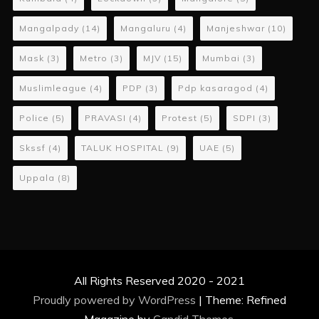
Mangalpady
(14)
Mangaluru
(4)
Manjeshwar
(10)
Mask
(3)
Metro
(3)
MJV
(15)
Mumbai
(3)
Muslimleague
(4)
PDP
(3)
Pdp kasaragod
(4)
Police
(5)
PRAVASI
(4)
Protest
(5)
SDPI
(3)
Skssf
(4)
TALUK HOSPITAL
(9)
UAE
(5)
Uppala
(8)
All Rights Reserved 2020 - 2021
Proudly powered by WordPress
|
Theme: Refined
Magazine by
Candid Themes
.