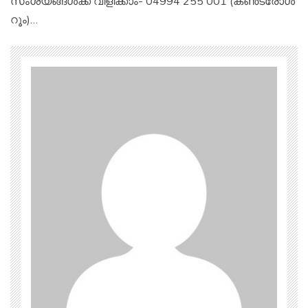
സംശയങ്ങള്‍ക്ക് വിളിക്കാം- 04994 255 001 (കണ്‍ട്രോള്‍
റൂം)…