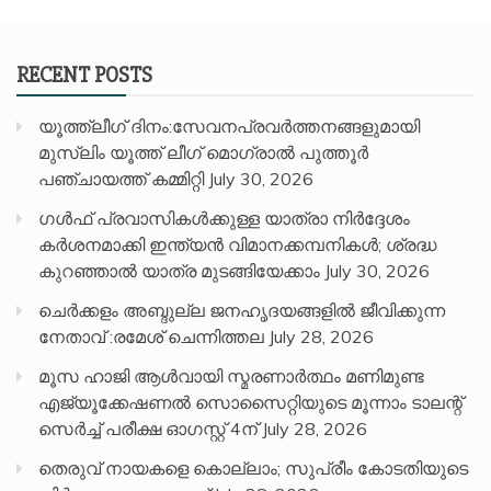
RECENT POSTS
യൂത്ത്ലീഗ് ദിനം:സേവനപ്രവർത്തനങ്ങളുമായി
മുസ്ലിം യൂത്ത് ലീഗ് മൊഗ്രാൽ പുത്തൂർ
പഞ്ചായത്ത് കമ്മിറ്റി
July 30, 2026
ഗൾഫ് പ്രവാസികൾക്കുള്ള യാത്രാ നിർദ്ദേശം
കർശനമാക്കി ഇന്ത്യൻ വിമാനക്കമ്പനികൾ; ശ്രദ്ധ
കുറഞ്ഞാൽ യാത്ര മുടങ്ങിയേക്കാം
July 30, 2026
ചെർക്കളം അബ്ദുല്ല ജനഹൃദയങ്ങളിൽ ജീവിക്കുന്ന
നേതാവ് :രമേശ് ചെന്നിത്തല
July 28, 2026
മൂസ ഹാജി ആൾവായി സ്മരണാർത്ഥം മണിമുണ്ട
എജ്യൂക്കേഷണൽ സൊസൈറ്റിയുടെ മൂന്നാം ടാലന്റ്
സെർച്ച് പരീക്ഷ ഓഗസ്റ്റ് 4ന്
July 28, 2026
തെരുവ് നായകളെ കൊല്ലാം; സുപ്രീം കോടതിയുടെ