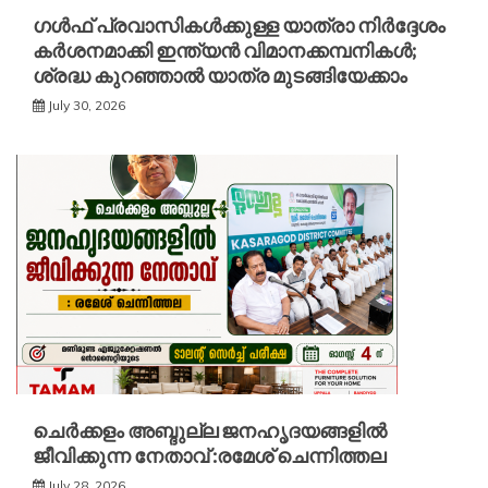
ഗൾഫ് പ്രവാസികൾക്കുള്ള യാത്രാ നിർദ്ദേശം
കർശനമാക്കി ഇന്ത്യൻ വിമാനക്കമ്പനികൾ;
ശ്രദ്ധ കുറഞ്ഞാൽ യാത്ര മുടങ്ങിയേക്കാം
July 30, 2026
ചെർക്കളം അബ്ദുല്ല ജനഹൃദയങ്ങളിൽ
ജീവിക്കുന്ന നേതാവ് :രമേശ് ചെന്നിത്തല
July 28, 2026