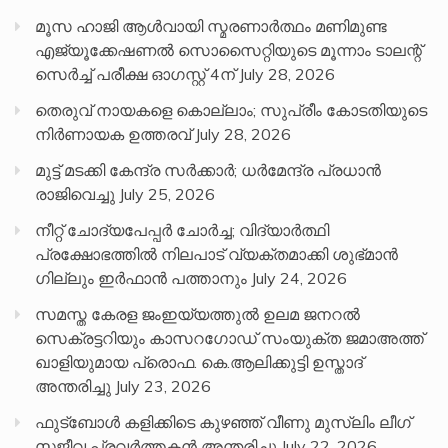
മൂസ ഹാജി ആൾവായി സ്മരണാർത്ഥം മണിമുണ്ട
എജ്യൂക്കേഷണൽ സൊസൈറ്റിയുടെ മൂന്നാം ടാലന്റ്
സെർച്ച് പരീക്ഷ ഓഗസ്റ്റ് 4ന്
July 28, 2026
തെരുവ് നായകളെ കൊല്ലാം; സുപ്രീം കോടതിയുടെ
നിർണായക ഉത്തരവ്
July 28, 2026
മുട്ട് മടക്കി കേന്ദ്ര സർക്കാർ; ധർമേന്ദ്ര പ്രധാൻ
രാജിവെച്ചു
July 25, 2026
നീറ്റ് ചോദ്യപേപ്പര്‍ ചോര്‍ച്ച; വിദ്യാർത്ഥി
പ്രക്ഷോഭത്തിൽ നിലപാട് വ്യക്തമാക്കി ശുഭ്മാൻ
ഗില്ലും ഇർഫാൻ പത്താനും
July 24, 2026
സമസ്ത കേരള ജംഇയ്യത്തുൽ ഉലമ ജനറൽ
സെക്രട്ടറിയും കാസറഗോഡ് സംയുക്ത ജമാഅത്ത്
ഖാളിയുമായ പ്രൊഫ. കെ.ആലിക്കുട്ടി ഉസ്താദ്
അന്തരിച്ചു
July 23, 2026
ഫുട്ബോൾ കളിക്കിടെ കുഴഞ്ഞ് വീണു മുസ്ലിം ലീഗ്
സജീവ പ്രവർത്തകൻ അന്തരിച്ചു
July 22, 2026