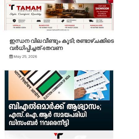
ഇന്ധന വില വീണ്ടും കൂടി; രണ്ടാഴ്ചക്കിടെ
വർധിപ്പിച്ചത് 4തവണ
May 25, 2026