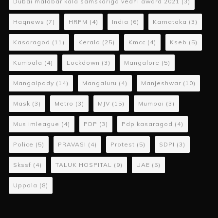
Dubai malabar kala samskariga vedhi award 2021
(3)
Haqnews
(7)
HRPM
(4)
India
(6)
Karnataka
(3)
Kasaragod
(11)
Kerala
(25)
Kmcc
(4)
Kseb
(5)
Kumbala
(4)
Lockdown
(3)
Mangalore
(5)
Mangalpady
(14)
Mangaluru
(4)
Manjeshwar
(10)
Mask
(3)
Metro
(3)
MJV
(15)
Mumbai
(3)
Muslimleague
(4)
PDP
(3)
Pdp kasaragod
(4)
Police
(5)
PRAVASI
(4)
Protest
(5)
SDPI
(3)
Skssf
(4)
TALUK HOSPITAL
(9)
UAE
(5)
Uppala
(8)