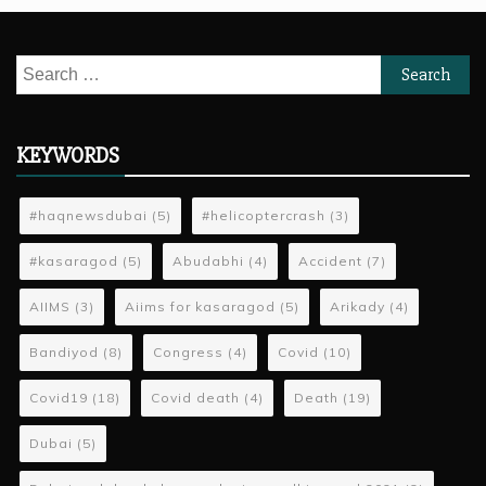
Search
for:
KEYWORDS
#haqnewsdubai
(5)
#helicoptercrash
(3)
#kasaragod
(5)
Abudabhi
(4)
Accident
(7)
AIIMS
(3)
Aiims for kasaragod
(5)
Arikady
(4)
Bandiyod
(8)
Congress
(4)
Covid
(10)
Covid19
(18)
Covid death
(4)
Death
(19)
Dubai
(5)