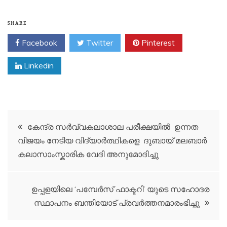
SHARE
Facebook
Twitter
Pinterest
Linkedin
Post
കേന്ദ്ര സർവ്വകലാശാല പരീക്ഷയിൽ ഉന്നത
വിജയം നേടിയ വിദ്യാർത്ഥികളെ ദുബായ് മലബാർ
navigation
കലാസാംസ്കാരിക വേദി അനുമോദിച്ചു
ഉപ്പളയിലെ ‘പമ്പേർസ് ഫാക്ടറി’ യുടെ സഹോദര
സ്ഥാപനം ബന്തിയോട് പ്രവർത്തനമാരംഭിച്ചു