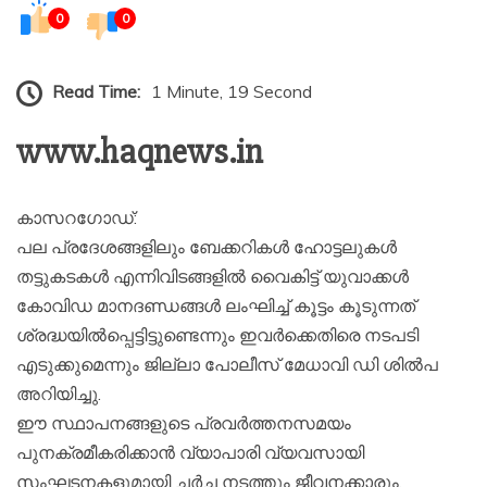
0
0
Read Time:
1 Minute, 19 Second
www.haqnews.in
കാസറഗോഡ്:
പല പ്രദേശങ്ങളിലും ബേക്കറികൾ ഹോട്ടലുകൾ
തട്ടുകടകൾ എന്നിവിടങ്ങളിൽ വൈകിട്ട് യുവാക്കൾ
കോവിഡ മാനദണ്ഡങ്ങൾ ലംഘിച്ച് കൂട്ടം കൂടുന്നത്
ശ്രദ്ധയിൽപ്പെട്ടിട്ടുണ്ടെന്നും ഇവർക്കെതിരെ നടപടി
എടുക്കുമെന്നും ജില്ലാ പോലീസ് മേധാവി ഡി ശിൽപ
അറിയിച്ചു.
ഈ സ്ഥാപനങ്ങളുടെ പ്രവർത്തനസമയം
പുനക്രമീകരിക്കാൻ വ്യാപാരി വ്യവസായി
സംഘടനകളുമായി ചർച്ച നടത്തും ജീവനക്കാരും,