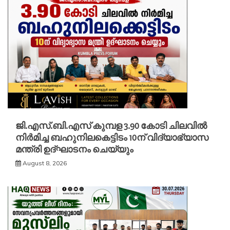
ജി.എസ്.ബി.എസ് കുമ്പള 3.90 കോടി ചിലവിൽ
നിർമിച്ച ബഹുനിലകെട്ടിടം 10ന് വിദ്യാഭ്യാസ
മന്ത്രി ഉദ്ഘാടനം ചെയ്യും
August 8, 2026