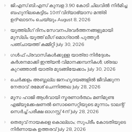
ജി.എസ്.ബി.എസ് കുമ്പള 3.90 കോടി ചിലവിൽ നിർമിച്ച
ബഹുനിലകെട്ടിടം 10ന് വിദ്യാഭ്യാസ മന്ത്രി
ഉദ്ഘാടനം ചെയ്യും
August 8, 2026
യൂത്ത്ലീഗ് ദിനം:സേവനപ്രവർത്തനങ്ങളുമായി
മുസ്ലിം യൂത്ത് ലീഗ് മൊഗ്രാൽ പുത്തൂർ
പഞ്ചായത്ത് കമ്മിറ്റി
July 30, 2026
ഗൾഫ് പ്രവാസികൾക്കുള്ള യാത്രാ നിർദ്ദേശം
കർശനമാക്കി ഇന്ത്യൻ വിമാനക്കമ്പനികൾ; ശ്രദ്ധ
കുറഞ്ഞാൽ യാത്ര മുടങ്ങിയേക്കാം
July 30, 2026
ചെർക്കളം അബ്ദുല്ല ജനഹൃദയങ്ങളിൽ ജീവിക്കുന്ന
നേതാവ് :രമേശ് ചെന്നിത്തല
July 28, 2026
മൂസ ഹാജി ആൾവായി സ്മരണാർത്ഥം മണിമുണ്ട
എജ്യൂക്കേഷണൽ സൊസൈറ്റിയുടെ മൂന്നാം ടാലന്റ്
സെർച്ച് പരീക്ഷ ഓഗസ്റ്റ് 4ന്
July 28, 2026
തെരുവ് നായകളെ കൊല്ലാം; സുപ്രീം കോടതിയുടെ
നിർണായക ഉത്തരവ്
July 28, 2026