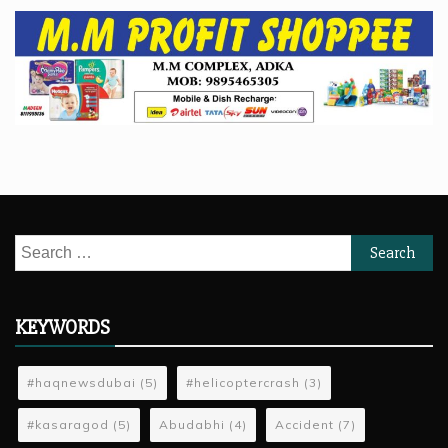
Search
for:
KEYWORDS
#haqnewsdubai
(5)
#helicoptercrash
(3)
#kasaragod
(5)
Abudabhi
(4)
Accident
(7)