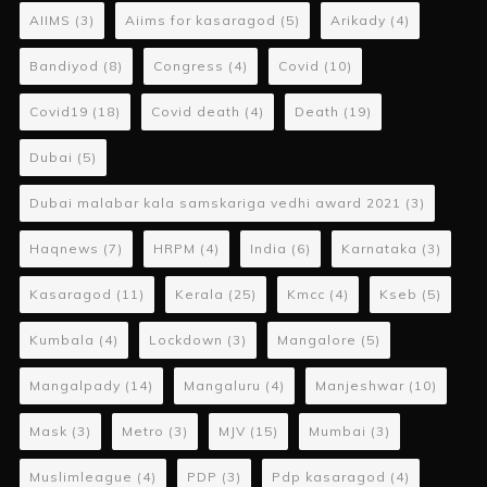
AIIMS
(3)
Aiims for kasaragod
(5)
Arikady
(4)
Bandiyod
(8)
Congress
(4)
Covid
(10)
Covid19
(18)
Covid death
(4)
Death
(19)
Dubai
(5)
Dubai malabar kala samskariga vedhi award 2021
(3)
Haqnews
(7)
HRPM
(4)
India
(6)
Karnataka
(3)
Kasaragod
(11)
Kerala
(25)
Kmcc
(4)
Kseb
(5)
Kumbala
(4)
Lockdown
(3)
Mangalore
(5)
Mangalpady
(14)
Mangaluru
(4)
Manjeshwar
(10)
Mask
(3)
Metro
(3)
MJV
(15)
Mumbai
(3)
Muslimleague
(4)
PDP
(3)
Pdp kasaragod
(4)