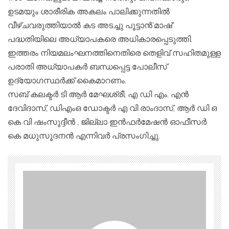
ഉടമയും ശാരീരിക അകലം പാലിക്കുന്നതിൽ
വീഴ്ചവരുത്തിയാൽ കട അടച്ചു പൂട്ടാൻ’മാഷ്’
പദ്ധതിയിലെ അധ്യാപകരെ അധികാരപ്പെടുത്തി.
ഇത്തരം നിയമലംഘനത്തിനെതിരെ തെളിവ് സഹിതമുള്ള
പരാതി അധ്യാപകർ ബന്ധപ്പെട്ട പോലീസ്
ഉദ്യോഗസ്ഥർക്ക് കൈമാറണം.
സബ് കലക്ടർ ടി ആർ മേഘശ്രീ, എ ഡി എം. എൻ
ദേവിദാസ്, ഡിഎംഒ ഡോക്ടർ എ വി രാംദാസ്, ആർ ഡി ഒ
കെ വി ഷംസുദ്ദീൻ , ജില്ലാ ഇൻഫർമേഷൻ ഓഫീസർ
കെ മധുസൂദനൻ എന്നിവർ പ്രസംഗിച്ചു.