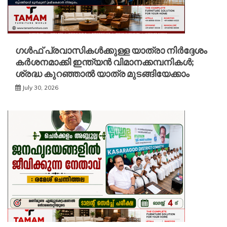
ഗൾഫ് പ്രവാസികൾക്കുള്ള യാത്രാ നിർദ്ദേശം
കർശനമാക്കി ഇന്ത്യൻ വിമാനക്കമ്പനികൾ;
ശ്രദ്ധ കുറഞ്ഞാൽ യാത്ര മുടങ്ങിയേക്കാം
July 30, 2026