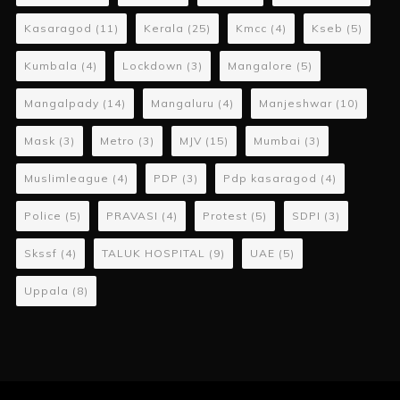
Kasaragod
(11)
Kerala
(25)
Kmcc
(4)
Kseb
(5)
Kumbala
(4)
Lockdown
(3)
Mangalore
(5)
Mangalpady
(14)
Mangaluru
(4)
Manjeshwar
(10)
Mask
(3)
Metro
(3)
MJV
(15)
Mumbai
(3)
Muslimleague
(4)
PDP
(3)
Pdp kasaragod
(4)
Police
(5)
PRAVASI
(4)
Protest
(5)
SDPI
(3)
Skssf
(4)
TALUK HOSPITAL
(9)
UAE
(5)
Uppala
(8)