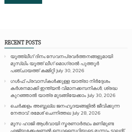
RECENT POSTS
യൂത്ത്ലീഗ് ദിനം:സേവനപ്രവർത്തനങ്ങളുമായി
മുസ്ലിം യൂത്ത് ലീഗ് മൊഗ്രാൽ പുത്തൂർ
പഞ്ചായത്ത് കമ്മിറ്റി
July 30, 2026
ഗൾഫ് പ്രവാസികൾക്കുള്ള യാത്രാ നിർദ്ദേശം
കർശനമാക്കി ഇന്ത്യൻ വിമാനക്കമ്പനികൾ; ശ്രദ്ധ
കുറഞ്ഞാൽ യാത്ര മുടങ്ങിയേക്കാം
July 30, 2026
ചെർക്കളം അബ്ദുല്ല ജനഹൃദയങ്ങളിൽ ജീവിക്കുന്ന
നേതാവ് :രമേശ് ചെന്നിത്തല
July 28, 2026
മൂസ ഹാജി ആൾവായി സ്മരണാർത്ഥം മണിമുണ്ട
എജ്യൂക്കേഷണൽ സൊസൈറ്റിയുടെ മൂന്നാം ടാലന്റ്