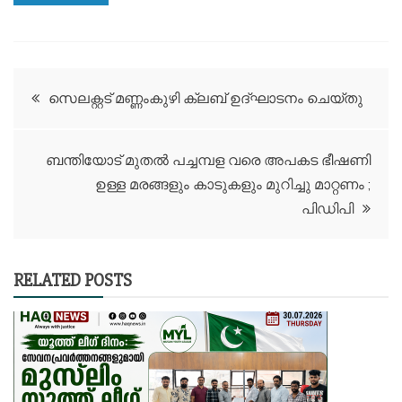
Post
സെലക്റ്റട് മണ്ണംകുഴി ക്ലബ് ഉദ്ഘാടനം ചെയ്തു
navigation
ബന്തിയോട് മുതൽ പച്ചമ്പള വരെ അപകട ഭീഷണി
ഉള്ള മരങ്ങളും കാടുകളും മുറിച്ചു മാറ്റണം ;
പിഡിപി
RELATED POSTS