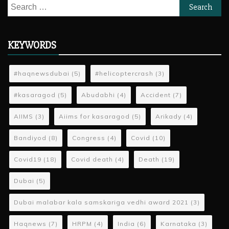
Search
for:
KEYWORDS
#haqnewsdubai
(5)
#helicoptercrash
(3)
#kasaragod
(5)
Abudabhi
(4)
Accident
(7)
AIIMS
(3)
Aiims for kasaragod
(5)
Arikady
(4)
Bandiyod
(8)
Congress
(4)
Covid
(10)
Covid19
(18)
Covid death
(4)
Death
(19)
Dubai
(5)
Dubai malabar kala samskariga vedhi award 2021
(3)
Haqnews
(7)
HRPM
(4)
India
(6)
Karnataka
(3)