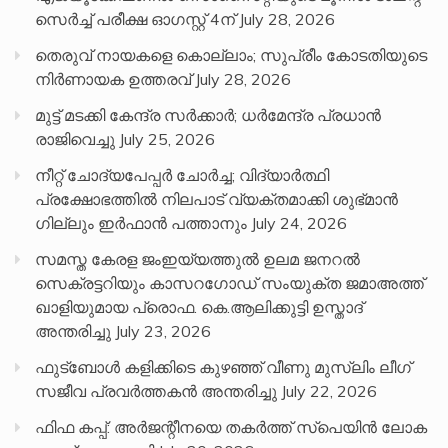
സെർച്ച് പരീക്ഷ ഓഗസ്റ്റ് 4ന്
July 28, 2026
തെരുവ് നായകളെ കൊല്ലാം; സുപ്രീം കോടതിയുടെ
നിർണായക ഉത്തരവ്
July 28, 2026
മുട്ട് മടക്കി കേന്ദ്ര സർക്കാർ; ധർമേന്ദ്ര പ്രധാൻ
രാജിവെച്ചു
July 25, 2026
നീറ്റ് ചോദ്യപേപ്പര്‍ ചോര്‍ച്ച; വിദ്യാർത്ഥി
പ്രക്ഷോഭത്തിൽ നിലപാട് വ്യക്തമാക്കി ശുഭ്മാൻ
ഗില്ലും ഇർഫാൻ പത്താനും
July 24, 2026
സമസ്ത കേരള ജംഇയ്യത്തുൽ ഉലമ ജനറൽ
സെക്രട്ടറിയും കാസറഗോഡ് സംയുക്ത ജമാഅത്ത്
ഖാളിയുമായ പ്രൊഫ. കെ.ആലിക്കുട്ടി ഉസ്താദ്
അന്തരിച്ചു
July 23, 2026
ഫുട്ബോൾ കളിക്കിടെ കുഴഞ്ഞ് വീണു മുസ്ലിം ലീഗ്
സജീവ പ്രവർത്തകൻ അന്തരിച്ചു
July 22, 2026
ഫിഫ കപ്പ്: അർജന്റീനയെ തകർത്ത് സ്പെയിൻ ലോക