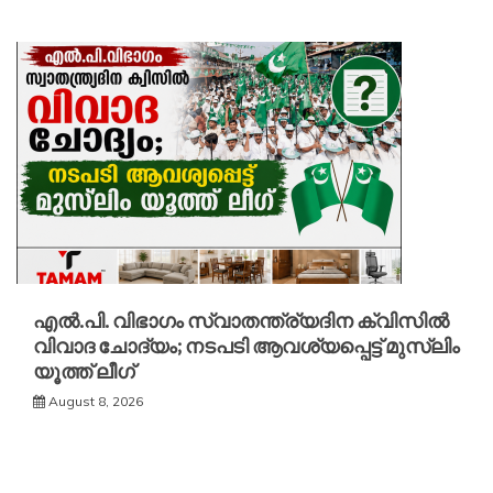
എൽ.പി. വിഭാഗം സ്വാതന്ത്ര്യദിന ക്വിസിൽ
വിവാദ ചോദ്യം; നടപടി ആവശ്യപ്പെട്ട് മുസ്‌ലിം
യൂത്ത് ലീഗ്
August 8, 2026