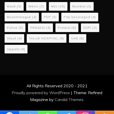
Mask
(3)
Metro
(3)
MJV
(15)
Mumbai
(3)
Muslimleague
(4)
PDP
(3)
Pdp kasaragod
(4)
Police
(5)
PRAVASI
(4)
Protest
(5)
SDPI
(3)
Skssf
(4)
TALUK HOSPITAL
(9)
UAE
(5)
Uppala
(8)
All Rights Reserved 2020 - 2021
Proudly powered by WordPress
|
Theme: Refined
Magazine by
Candid Themes
.