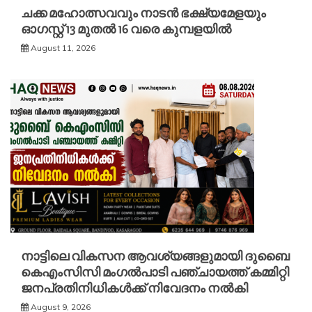
ചക്ക മഹോത്സവവും നാടൻ ഭക്ഷ്യമേളയും
ഓഗസ്റ്റ് 13 മുതൽ 16 വരെ കുമ്പളയിൽ
August 11, 2026
നാട്ടിലെ വികസന ആവശ്യങ്ങളുമായി ദുബൈ
കെഎംസിസി മംഗൽപാടി പഞ്ചായത്ത് കമ്മിറ്റി
ജനപ്രതിനിധികൾക്ക് നിവേദനം നൽകി
August 9, 2026