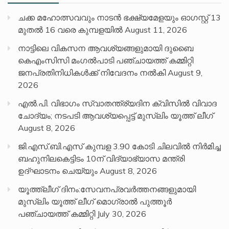
ചക്ക മഹോത്സവവും നാടൻ ഭക്ഷ്യമേളയും ഓഗസ്റ്റ് 13
മുതൽ 16 വരെ കുമ്പളയിൽ
August 11, 2026
നാട്ടിലെ വികസന ആവശ്യങ്ങളുമായി ദുബൈ
കെഎംസിസി മംഗൽപാടി പഞ്ചായത്ത് കമ്മിറ്റി
ജനപ്രതിനിധികൾക്ക് നിവേദനം നൽകി
August 9,
2026
എൽ.പി. വിഭാഗം സ്വാതന്ത്ര്യദിന ക്വിസിൽ വിവാദ
ചോദ്യം; നടപടി ആവശ്യപ്പെട്ട് മുസ്‌ലിം യൂത്ത് ലീഗ്
August 8, 2026
ജി.എസ്.ബി.എസ് കുമ്പള 3.90 കോടി ചിലവിൽ നിർമിച്ച
ബഹുനിലകെട്ടിടം 10ന് വിദ്യാഭ്യാസ മന്ത്രി
ഉദ്ഘാടനം ചെയ്യും
August 8, 2026
യൂത്ത്ലീഗ് ദിനം:സേവനപ്രവർത്തനങ്ങളുമായി
മുസ്ലിം യൂത്ത് ലീഗ് മൊഗ്രാൽ പുത്തൂർ
പഞ്ചായത്ത് കമ്മിറ്റി
July 30, 2026