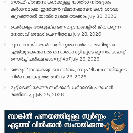
ഗൾഫ് പ്രവാസികൾക്കുള്ള യാത്രാ നിർദ്ദേശം
കർശനമാക്കി ഇന്ത്യൻ വിമാനക്കമ്പനികൾ; ശ്രദ്ധ
കുറഞ്ഞാൽ യാത്ര മുടങ്ങിയേക്കാം
July 30, 2026
ചെർക്കളം അബ്ദുല്ല ജനഹൃദയങ്ങളിൽ ജീവിക്കുന്ന
നേതാവ് :രമേശ് ചെന്നിത്തല
July 28, 2026
മൂസ ഹാജി ആൾവായി സ്മരണാർത്ഥം മണിമുണ്ട
എജ്യൂക്കേഷണൽ സൊസൈറ്റിയുടെ മൂന്നാം ടാലന്റ്
സെർച്ച് പരീക്ഷ ഓഗസ്റ്റ് 4ന്
July 28, 2026
തെരുവ് നായകളെ കൊല്ലാം; സുപ്രീം കോടതിയുടെ
നിർണായക ഉത്തരവ്
July 28, 2026
മുട്ട് മടക്കി കേന്ദ്ര സർക്കാർ; ധർമേന്ദ്ര പ്രധാൻ
രാജിവെച്ചു
July 25, 2026