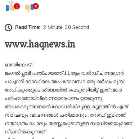
1
0
Read Time:
2 Minute, 30 Second
www.haqnews.in
ബന്തിയോട് :
മംഗൽപ്പാടി പഞ്ചായത്ത് 11ആം വാർഡ് ചിന്നമുഗർ
പാച്ചാനി റോഡിലെ അപകടാവസ്ഥ ഒരു വർഷം മുമ്പ്
അധികൃതരുടെ ശ്രദ്ധയിൽ പെടുത്തിയിട്ട് ഇത് വരെ
പരിഹാരമായില്ലെന്നാരോപണം ഉയരുന്നു.
അപകടമുണ്ടായാൽ റോഡരികിലുള്ള കുളത്തിൽ ഏത്
നിമിഷവും വാഹനങ്ങൾ പതിക്കാനും , റോഡ് ഇടിഞ്ഞ്
ഗതാഗതം പോലും തടസ്സപ്പെടാനുള്ള സാധ്യതയുമാണ്
നിലനിൽക്കുന്നത്.