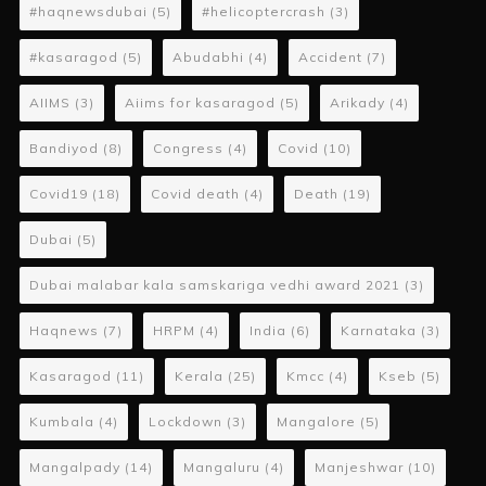
#haqnewsdubai
(5)
#helicoptercrash
(3)
#kasaragod
(5)
Abudabhi
(4)
Accident
(7)
AIIMS
(3)
Aiims for kasaragod
(5)
Arikady
(4)
Bandiyod
(8)
Congress
(4)
Covid
(10)
Covid19
(18)
Covid death
(4)
Death
(19)
Dubai
(5)
Dubai malabar kala samskariga vedhi award 2021
(3)
Haqnews
(7)
HRPM
(4)
India
(6)
Karnataka
(3)
Kasaragod
(11)
Kerala
(25)
Kmcc
(4)
Kseb
(5)
Kumbala
(4)
Lockdown
(3)
Mangalore
(5)
Mangalpady
(14)
Mangaluru
(4)
Manjeshwar
(10)